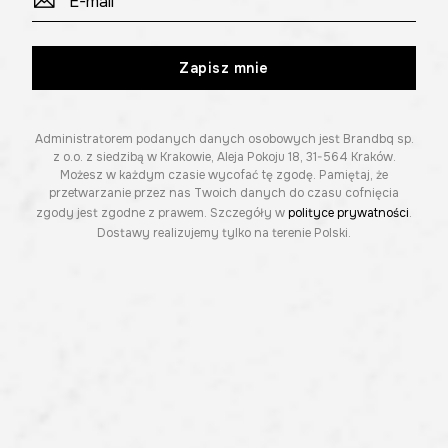
Zapisz mnie
Administratorem podanych danych osobowych jest Brandbq sp.
z o.o. z siedzibą w Krakowie, Aleja Pokoju 18, 31-564 Kraków.
Możesz w każdym czasie wycofać tę zgodę. Pamiętaj, że
przetwarzanie przez nas Twoich danych do czasu cofnięcia
zgody jest zgodne z prawem. Szczegóły w
polityce prywatności
.
Dostawy realizujemy tylko na terenie Polski.