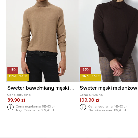
-18%
-35%
FINAL SALE
FINAL SALE
Sweter bawełniany męski melanżowy
Sweter męski melanżow
Cena aktualna:
Cena aktualna:
89,90 zł
109,90 zł
Cena regularna:
159,90 zł
Cena regularna:
169,90 zł
Najniższa cena:
109,90 zł
Najniższa cena:
169,90 zł