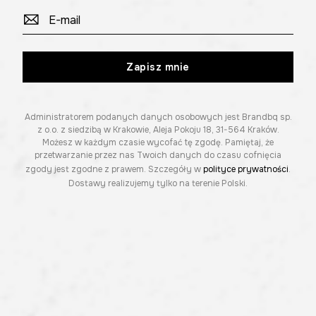
Zapisz mnie
Administratorem podanych danych osobowych jest Brandbq sp.
z o.o. z siedzibą w Krakowie, Aleja Pokoju 18, 31-564 Kraków.
Możesz w każdym czasie wycofać tę zgodę. Pamiętaj, że
przetwarzanie przez nas Twoich danych do czasu cofnięcia
zgody jest zgodne z prawem. Szczegóły w
polityce prywatności
.
Dostawy realizujemy tylko na terenie Polski.