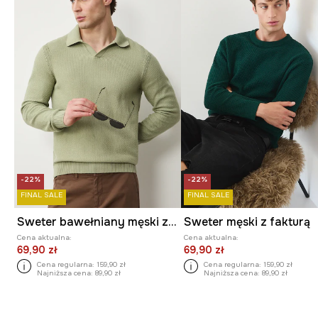
-22%
-22%
FINAL SALE
FINAL SALE
Sweter bawełniany męski z fakturą
Sweter męski z fakturą
Cena aktualna:
Cena aktualna:
69,90 zł
69,90 zł
Cena regularna:
159,90 zł
Cena regularna:
159,90 zł
Najniższa cena:
89,90 zł
Najniższa cena:
89,90 zł