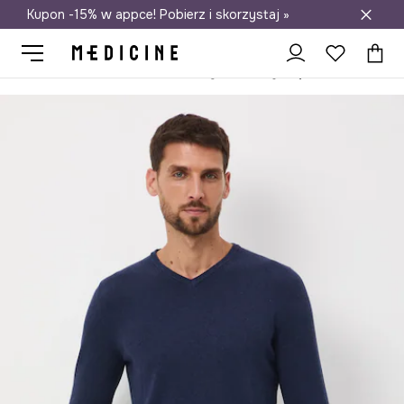
Kupon -15% w appce! Pobierz i skorzystaj »
Darmowa dostawa do salonów
Medicine
On
Odzież
Swetry
Przez głowę