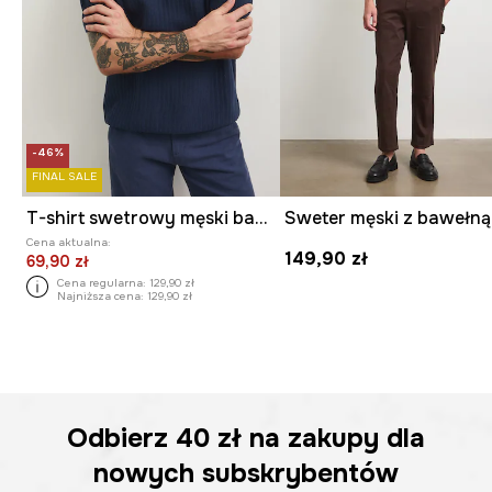
-46%
FINAL SALE
T-shirt swetrowy męski bawełniany
Sweter męski z bawełną
Cena aktualna:
149,90 zł
69,90 zł
Cena regularna:
129,90 zł
Najniższa cena:
129,90 zł
Odbierz
40 zł
na zakupy dla
nowych subskrybentów