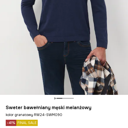
Sweter bawełniany męski melanżowy
kolor granatowy RW24-SWM090
-41%
FINAL SALE