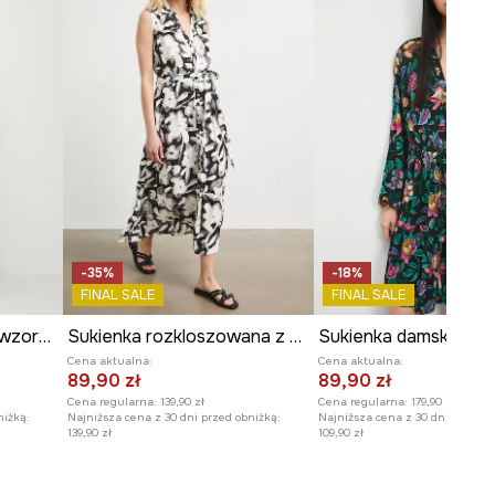
Modelka na zdjęciu ma 175 cm
wzrostu i ma na sobie rozmiar S.
Zobacz wymiary produktu
-35%
-18%
FINAL SALE
FINAL SALE
Sukienka damska midi wzorzysta
Sukienka rozkloszowana z wiskozy z paskiem z motywem roślinnym
Cena aktualna:
Cena aktualna:
89,90 zł
89,90 zł
Cena regularna:
139,90 zł
Cena regularna:
179,90 zł
niżką:
Najniższa cena z 30 dni przed obniżką:
Najniższa cena z 30 dni przed o
139,90 zł
109,90 zł