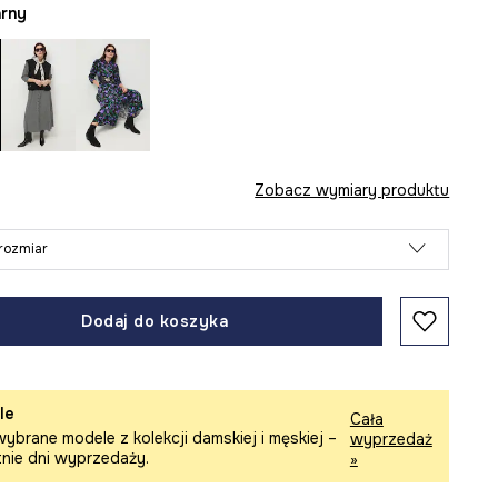
arny
Zobacz wymiary produktu
rozmiar
Dodaj do koszyka
le
Cała
ybrane modele z kolekcji damskiej i męskiej –
wyprzedaż
tnie dni wyprzedaży.
»