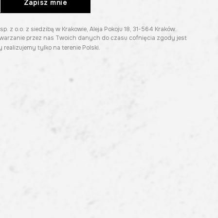
Zapisz mnie
z o.o. z siedzibą w Krakowie, Aleja Pokoju 18, 31-564 Kraków.
twarzanie przez nas Twoich danych do czasu cofnięcia zgody jest
 realizujemy tylko na terenie Polski.