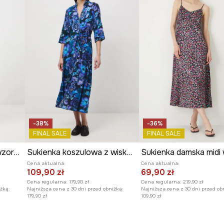
-38%
-36%
FINAL SALE
FINAL SALE
Sukienka damska mini wzorzysta
Sukienka koszulowa z wiskozy
Cena aktualna:
Cena aktualna:
109,90 zł
69,90 zł
Cena regularna:
179,90 zł
Cena regularna:
219,90 zł
żką:
Najniższa cena z 30 dni przed obniżką:
Najniższa cena z 30 dni przed ob
179,90 zł
109,90 zł