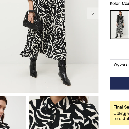
Kolor:
cz
Wybierz 
Final Sa
Odkryj w
to osta