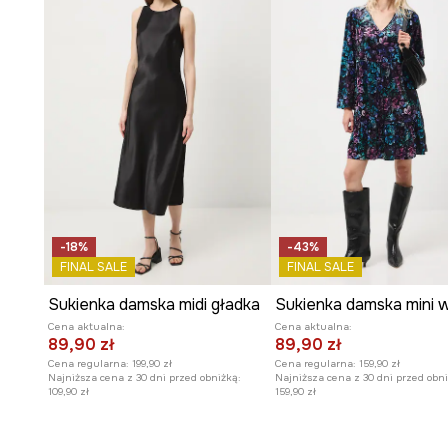
-18%
-43%
FINAL SALE
FINAL SALE
Sukienka damska midi gładka
Cena aktualna:
Cena aktualna:
89,90 zł
89,90 zł
Cena regularna:
199,90 zł
Cena regularna:
159,90 zł
Najniższa cena z 30 dni przed obniżką:
Najniższa cena z 30 dni przed obni
109,90 zł
159,90 zł