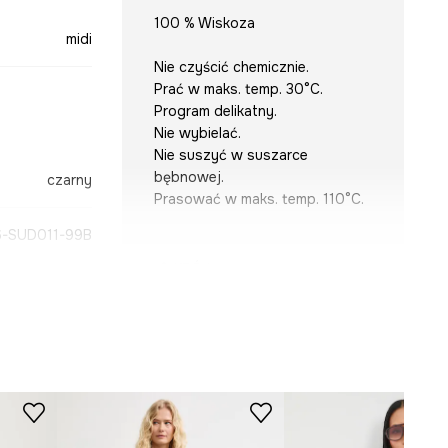
100 % Wiskoza
midi
Nie czyścić chemicznie.
Prać w maks. temp. 30°C.
Program delikatny.
Nie wybielać.
Nie suszyć w suszarce
bębnowej.
czarny
Prasować w maks. temp. 110°C.
-SUD011-99B
KRÓJ
Dekolt
:
z kołnierzykiem
Rękaw
:
3/4
Krój modelu
:
rozkloszowana
WYMIARY