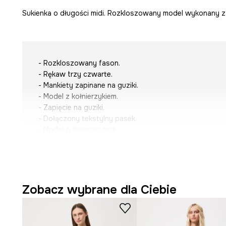
Sukienka o długości midi. Rozkloszowany model wykonany z 
- Rozkloszowany fason.
- Rękaw trzy czwarte.
- Mankiety zapinane na guziki.
- Model z kołnierzykiem.
- Zapięcie na guziki.
- Dołączony tekstylny pasek.
- Model o długości midi.
- Wzorzysta tkanina.
- Szerokość w talii: 39,4 cm.
- Szerokość w biuście: 47,2 cm.
- Długość: 127 cm.
- Wymiary podane dla rozmiaru: S.
Zobacz wybrane dla Ciebie