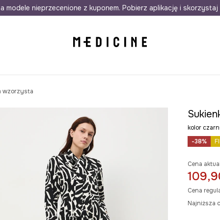
awet w 24h
a modele nieprzecenione z kuponem. Pobierz aplikację i skorzystaj 
Darmowa dostawa do salonów
30 d
m wzorzysta
Sukien
kolor czar
-38%
F
Cena aktua
109,9
Cena regul
Najniższa c