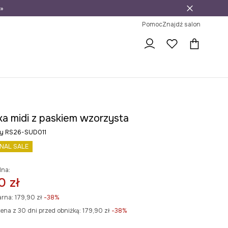
»
ni na zwrot
Pomoc
Znajdź salon
ka midi z paskiem wzorzysta
ny RS26-SUD011
INAL SALE
lna:
0 zł
arna:
179,90 zł
-38%
ena z 30 dni przed obniżką:
179,90 zł
 -38%