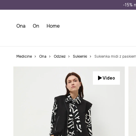
Wysyłka n
-15% n
Ona
On
Home
Medicine
Ona
Odzież
Sukienki
Sukienka midi z paskie
Video