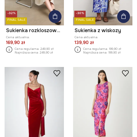
-32%
-30%
FINAL SALE
FINAL SALE
Sukienka rozkloszowana lniana
Sukienka z wiskozy
Cena aktualna:
Cena aktualna:
169,90 zł
139,90 zł
Cena regularna:
249,90 zł
Cena regularna:
199,90 zł
Najniższa cena:
249,90 zł
Najniższa cena:
199,90 zł