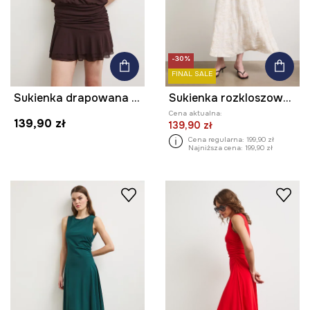
-30%
FINAL SALE
Sukienka drapowana z falbaną
Sukienka rozkloszowana z dodatkiem lnu
Cena aktualna:
139,90 zł
139,90 zł
Cena regularna:
199,90 zł
Najniższa cena:
199,90 zł