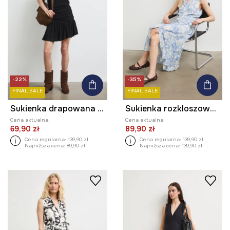
-22%
-35%
FINAL SALE
FINAL SALE
Sukienka drapowana koronkowa
Sukienka rozkloszowana z wiskozy z paskiem z motywem roślinnym
Cena aktualna:
Cena aktualna:
69,90 zł
89,90 zł
Cena regularna:
139,90 zł
Cena regularna:
139,90 zł
Najniższa cena:
89,90 zł
Najniższa cena:
139,90 zł