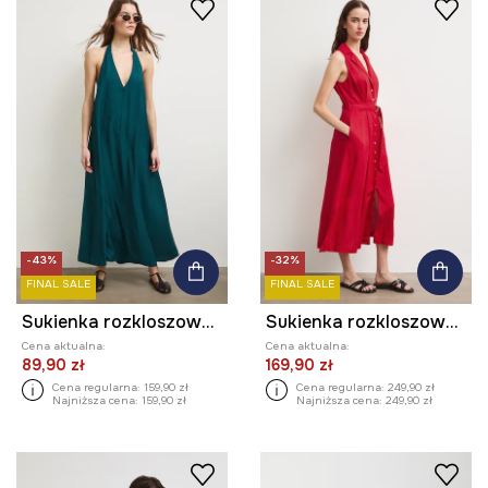
-43%
-32%
FINAL SALE
FINAL SALE
Sukienka rozkloszowana z wiskozą
Sukienka rozkloszowana lniana gładka
Cena aktualna:
Cena aktualna:
89,90 zł
169,90 zł
Cena regularna:
159,90 zł
Cena regularna:
249,90 zł
Najniższa cena:
159,90 zł
Najniższa cena:
249,90 zł