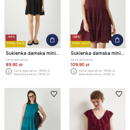
-50%
-38%
FINAL SALE
FINAL SALE
Sukienka damska mini z lyocellu kolor czarny
Sukienka damska mini z wiskozy kolor bordowy
Cena aktualna:
Cena aktualna:
89,90 zł
109,90 zł
Cena regularna:
179,90 zł
Cena regularna:
179,90 zł
Najniższa cena:
179,90 zł
Najniższa cena:
179,90 zł