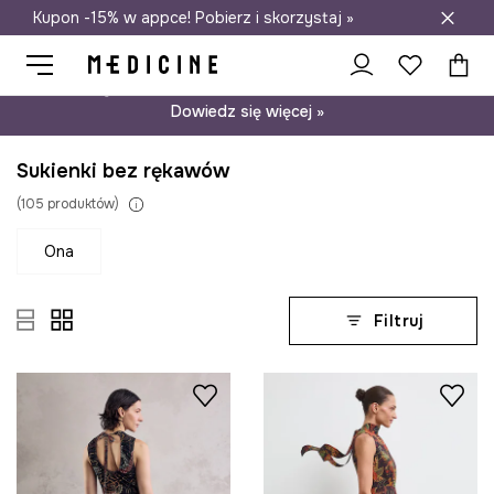
Kupon -15% w appce! Pobierz i skorzystaj »
Darmowa dostawa do salonów
Psst… mamy dla Ciebie kupon -15% na modele nieprzecenione.
Dowiedz się więcej »
Sukienki bez rękawów
(
105
produktów
)
ona
Filtruj