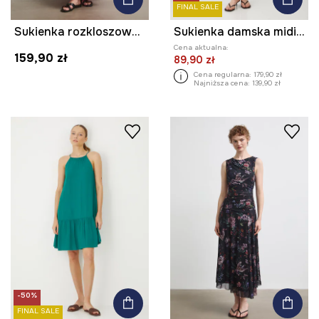
FINAL SALE
Sukienka rozkloszowana bawełniana w paski
Sukienka damska midi z wiskozy wzorzysta
Cena aktualna:
159,90 zł
89,90 zł
Cena regularna:
179,90 zł
Najniższa cena:
139,90 zł
-50%
FINAL SALE