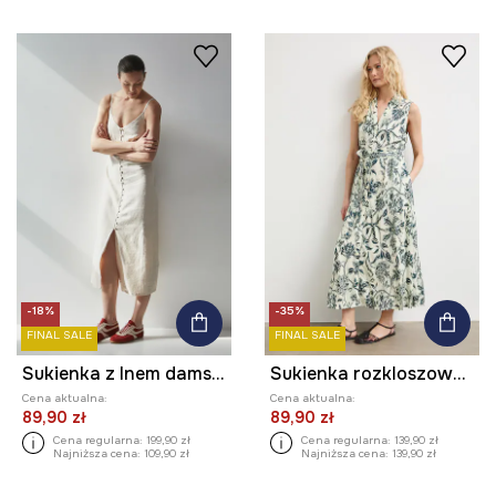
-18%
-35%
FINAL SALE
FINAL SALE
Sukienka z lnem damska midi gładka kolor beżowy
Sukienka rozkloszowana z wiskozy z paskiem z motywem roślinnym
Cena aktualna:
Cena aktualna:
89,90 zł
89,90 zł
Cena regularna:
199,90 zł
Cena regularna:
139,90 zł
Najniższa cena:
109,90 zł
Najniższa cena:
139,90 zł