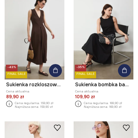
-43%
-35%
FINAL SALE
FINAL SALE
Sukienka rozkloszowana bawełniana z elastanem gładka
Sukienka bombka bawełniana
Cena aktualna:
Cena aktualna:
89,90 zł
109,90 zł
Cena regularna:
159,90 zł
Cena regularna:
169,90 zł
Najniższa cena:
159,90 zł
Najniższa cena:
169,90 zł