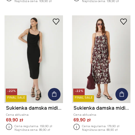
Najniższa cena:
109,90 zł
Najniższa cena:
139,90 zł
-22%
-22%
FINAL SALE
FINAL SALE
Sukienka damska midi gładka
Sukienka damska midi z wiskozy wzorzysta
Cena aktualna:
Cena aktualna:
69,90 zł
69,90 zł
Cena regularna:
159,90 zł
Cena regularna:
179,90 zł
Najniższa cena:
89,90 zł
Najniższa cena:
89,90 zł