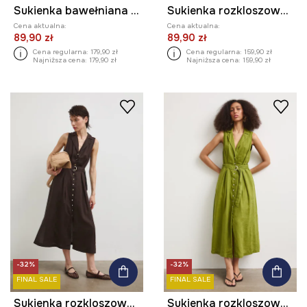
Sukienka bawełniana z falbaną
Sukienka rozkloszowana z wiskozą
Cena aktualna:
Cena aktualna:
89,90 zł
89,90 zł
Cena regularna:
179,90 zł
Cena regularna:
159,90 zł
Najniższa cena:
179,90 zł
Najniższa cena:
159,90 zł
-32%
-32%
FINAL SALE
FINAL SALE
Sukienka rozkloszowana lniana gładka
Sukienka rozkloszowana lniana gładka