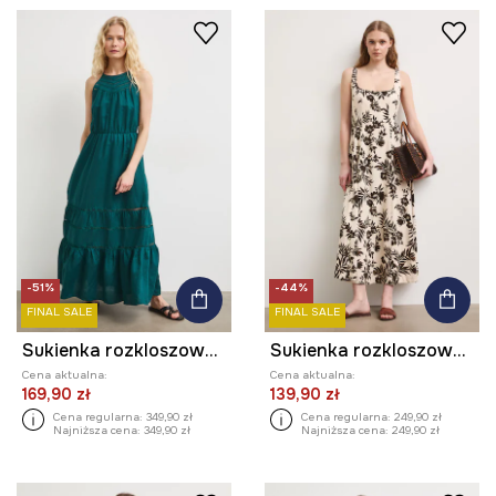
-51%
-44%
FINAL SALE
FINAL SALE
Sukienka rozkloszowana z lnem
Sukienka rozkloszowana z lnem z motywem roślinnym
Cena aktualna:
Cena aktualna:
169,90 zł
139,90 zł
Cena regularna:
349,90 zł
Cena regularna:
249,90 zł
Najniższa cena:
349,90 zł
Najniższa cena:
249,90 zł