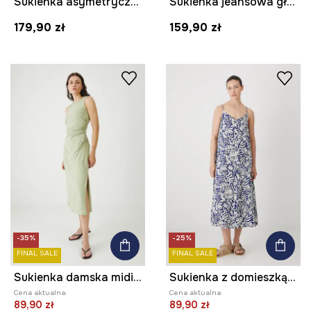
Sukienka asymetryczna
Sukienka jeansowa gładka
179,90 zł
159,90 zł
-35%
-25%
FINAL SALE
FINAL SALE
Sukienka damska midi gładka kolor zielony
Sukienka z domieszką lnu damska maxi wzorzysta kolor granatowy
Cena aktualna:
Cena aktualna:
89,90 zł
89,90 zł