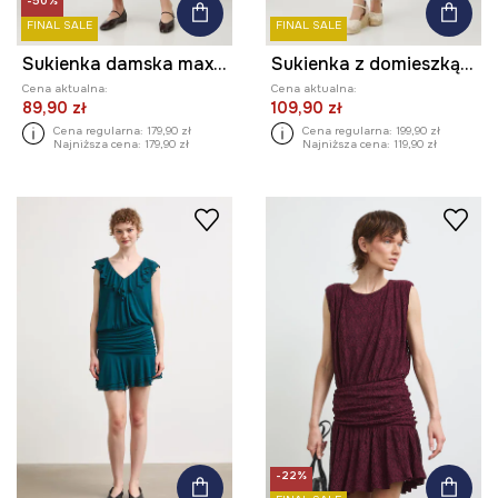
-50%
FINAL SALE
FINAL SALE
Sukienka damska maxi wzorzysta z wiskozy
Sukienka z domieszką lnu damska z ozdobnymi wycięciami kolor czarny
Cena aktualna:
Cena aktualna:
89,90 zł
109,90 zł
Cena regularna:
179,90 zł
Cena regularna:
199,90 zł
Najniższa cena:
179,90 zł
Najniższa cena:
119,90 zł
-22%