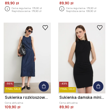
89,90 zł
89,90 zł
Cena regularna:
179,90 zł
Cena regularna:
179,90 zł
Najniższa cena:
179,90 zł
Najniższa cena:
109,90 zł
-50%
-43%
FINAL SALE
FINAL SALE
Sukienka rozkloszowana jeansowa
Sukienka damska mini z marszczeniami
Cena aktualna:
Cena aktualna:
109,90 zł
89,90 zł