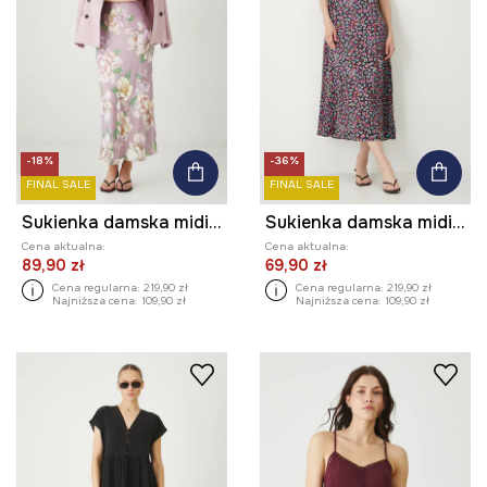
-18%
-36%
FINAL SALE
FINAL SALE
Sukienka damska midi z wiskozy satynowa kolor różowy
Sukienka damska midi wzorzysta
Cena aktualna:
Cena aktualna:
89,90 zł
69,90 zł
Cena regularna:
219,90 zł
Cena regularna:
219,90 zł
Najniższa cena:
109,90 zł
Najniższa cena:
109,90 zł