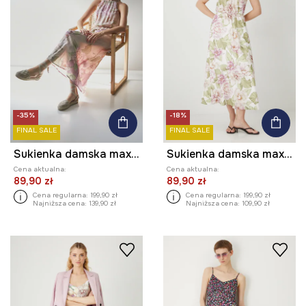
-35%
-18%
FINAL SALE
FINAL SALE
Sukienka damska maxi w kwiaty kolor multicolor
Sukienka damska maxi w kwiaty kolor biały
Cena aktualna:
Cena aktualna:
89,90 zł
89,90 zł
Cena regularna:
199,90 zł
Cena regularna:
199,90 zł
Najniższa cena:
139,90 zł
Najniższa cena:
109,90 zł