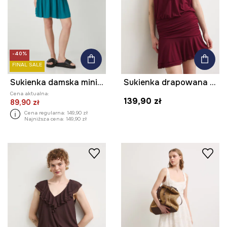
-40%
FINAL SALE
Sukienka damska mini z wiskozy kolor zielony
Sukienka drapowana z falbaną
Cena aktualna:
139,90 zł
89,90 zł
Cena regularna:
149,90 zł
Najniższa cena:
149,90 zł