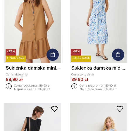
-35%
-18%
FINAL SALE
FINAL SALE
Sukienka damska mini z lyocellu
Sukienka damska midi wzorzysta kolor biały
Cena aktualna:
Cena aktualna:
89,90 zł
89,90 zł
Cena regularna:
139,90 zł
Cena regularna:
159,90 zł
Najniższa cena:
139,90 zł
Najniższa cena:
109,90 zł