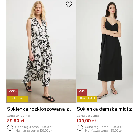
-35%
-31%
FINAL SALE
FINAL SALE
Sukienka rozkloszowana z wiskozy z paskiem z motywem roślinnym
Cena aktualna:
Cena aktualna:
89,90 zł
109,90 zł
Cena regularna:
139,90 zł
Cena regularna:
159,90 zł
Najniższa cena:
139,90 zł
Najniższa cena:
159,90 zł