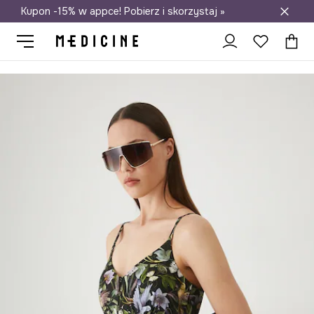
Kupon -15% w appce! Pobierz i skorzystaj »
Darmowa dostawa do salonów
Medicine
Ona
Odzież
Sukienki