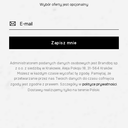
Wybór oferty jest opcjonalny
Zapisz mnie
Administratorem podanych danych osobowych jest Brandbq sp.
z o.o. z siedzibą w Krakowie, Aleja Pokoju 18, 31-564 Kraków.
Możesz w każdym czasie wycofać tę zgodę. Pamiętaj, że
przetwarzanie przez nas Twoich danych do czasu cofnięcia
zgody jest zgodne z prawem. Szczegóły w
polityce prywatności
.
Dostawy realizujemy tylko na terenie Polski.