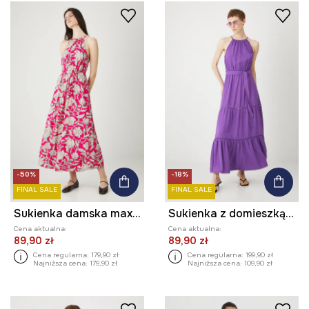
-50%
-18%
FINAL SALE
FINAL SALE
Sukienka damska maxi wzorzysta z wiskozy
Sukienka z domieszką lnu damska maxi z paskiem gładka kolor fioletowy
Cena aktualna:
Cena aktualna:
89,90 zł
89,90 zł
Cena regularna:
179,90 zł
Cena regularna:
199,90 zł
Najniższa cena:
179,90 zł
Najniższa cena:
109,90 zł