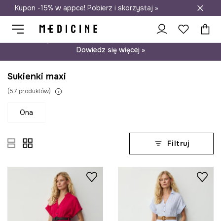
Kupon -15% w appce! Pobierz i skorzystaj »
Darmowa dostawa do salonów
Psst… mamy dla Ciebie kupon -15% na modele nieprzecenione.
Dowiedz się więcej »
Sukienki maxi
(
57
produktów
)
ona
Filtruj