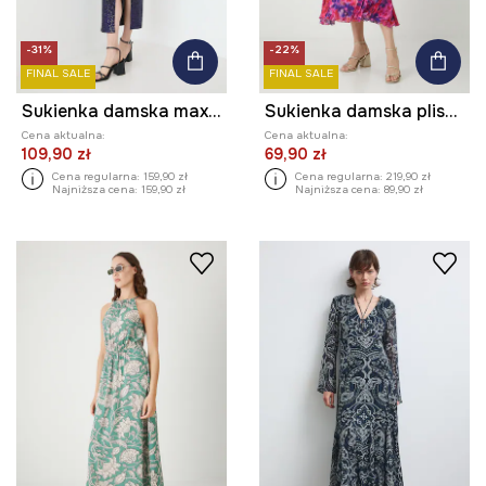
-31%
-22%
FINAL SALE
FINAL SALE
Sukienka damska maxi z cekinami
Sukienka damska plisowana wzorzysta
Cena aktualna:
Cena aktualna:
109,90 zł
69,90 zł
Cena regularna:
159,90 zł
Cena regularna:
219,90 zł
Najniższa cena:
159,90 zł
Najniższa cena:
89,90 zł