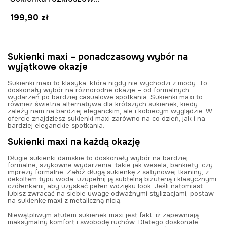
199,90 zł
Sukienki maxi – ponadczasowy wybór na
wyjątkowe okazje
Sukienki maxi to klasyka, która nigdy nie wychodzi z mody. To
doskonały wybór na różnorodne okazje – od formalnych
wydarzeń po bardziej casualowe spotkania. Sukienki maxi to
również świetna alternatywa dla krótszych sukienek, kiedy
zależy nam na bardziej eleganckim, ale i kobiecym wyglądzie. W
ofercie znajdziesz sukienki maxi zarówno na co dzień, jak i na
bardziej eleganckie spotkania.
Sukienki maxi na każdą okazję
Długie sukienki damskie to doskonały wybór na bardziej
formalne, szykowne wydarzenia, takie jak wesela, bankiety, czy
imprezy formalne. Załóż długą sukienkę z satynowej tkaniny, z
dekoltem typu woda, uzupełnij ją subtelną biżuterią i klasycznymi
czółenkami, aby uzyskać pełen wdzięku look. Jeśli natomiast
lubisz zwracać na siebie uwagę odważnymi stylizacjami, postaw
na sukienkę maxi z metaliczną nicią.
Niewątpliwym atutem sukienek maxi jest fakt, iż zapewniają
maksymalny komfort i swobodę ruchów. Dlatego doskonale