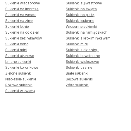
Sukienki wieczorowe
Sukienki sylwestrowe
Sukienki na imprezę
Sukienki na święta
Sukienki na wesele
Sukienki na plażę
Sukienki na zimę
Sukienki jesienne
Sukienki letnie
Wiosenne sukienki
Sukienki na co dzień
Sukienki na ramiączkach
Sukienki bez rękawów
Sukienki z krókim rękawem
Sukienki boho
Sukienki midi
Sukienki mini
Sukienki z dzianiny
Sukienki ażurowe
Sukienki bawełniane
Lniane sukienki
Sukienki wiskozowe
Sukienki koronkowe
Sukienki czarne
Zielone sukienki
Białe sukienki
Niebieskie sukienki
Beżowe sukienki
Różowe sukienki
Żółte sukienki
Sukienki w kwiaty