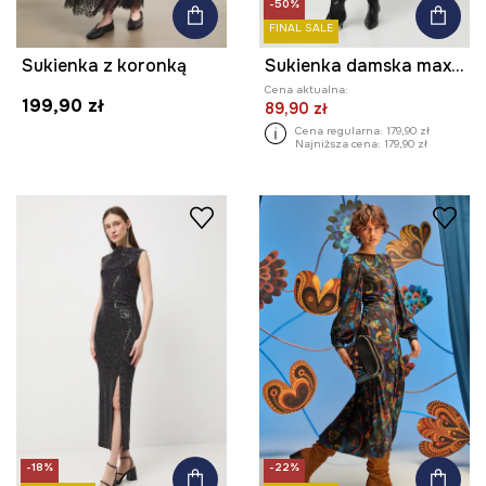
-50%
FINAL SALE
Sukienka z koronką
Sukienka damska maxi z cekinami
Cena aktualna:
199,90 zł
89,90 zł
Cena regularna:
179,90 zł
Najniższa cena:
179,90 zł
-18%
-22%