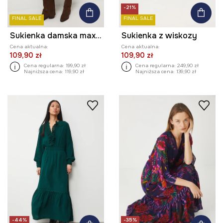
-21%
FINAL SALE
FINAL SALE
Sukienka damska maxi z wiskozy wzorzysta
Sukienka z wiskozy
Cena aktualna:
Cena aktualna:
109,90 zł
109,90 zł
Cena regularna:
199,90 zł
Cena regularna:
249,90 zł
Najniższa cena:
119,90 zł
Najniższa cena:
139,90 zł
-44%
-35%