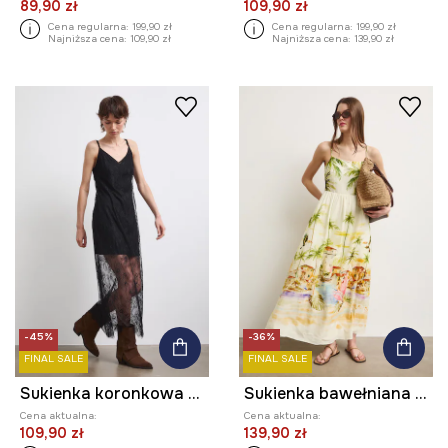
89,90 zł
109,90 zł
Cena regularna:
199,90 zł
Cena regularna:
199,90 zł
Najniższa cena:
109,90 zł
Najniższa cena:
139,90 zł
-45%
-36%
FINAL SALE
FINAL SALE
Sukienka koronkowa w kwiaty
Sukienka bawełniana z motywem roślinnym
Cena aktualna:
Cena aktualna:
109,90 zł
139,90 zł