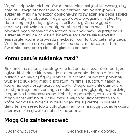
Wybór odpowiednich butów do sukienki maxi jest kluczowy, aby
cała stylizacja prezentowała się harmonijnie. W przypadku
sukienek maxi na wieczór doskonałym rozwiązaniem będą szpilki
lub sandały na obcasie. Tego typu obuwie wysmukli sylwetkę i
doda elegancji całej stylizacji. Jeśli zależy Ci na wygodzie,
możesz postawić na sandały na płaskiej podeszwie, które
również będą pasować do letnich sukienek maxi. W przypadku
sukienek maxi na co dzień świetnie sprawdzą się klapki lub
espadryle, które wprowadzą lekkość i komfort do całej stylizacji.
W chłodniejsze dni wybierz botki lub botki na obcasie, które
świetnie komponują się z długimi sukienkami.
Komu pasuje sukienka maxi?
Sukienki maxi pasują praktycznie każdemu, niezależnie od typu
sylwetki. Jednak kluczowe jest odpowiednie dobranie fasonu
sukienki do swojej figury. Kobiety o drobnej sylwetce powinny
wybierać sukienki maxi o prostym, minimalistycznym fasonie,
które nie będą przytłaczać sylwetki. Długie sukienki damskie o
prostym kroju, bez zbędnych ozdób, będą wyglądały najbardziej
elegancko i zrównoważone. Kobiety o pełniejszych kształtach
mogą postawić na sukienki maxi z wysoko umieszczoną talią,
które podkreślą wcięcie w talii i wydłużą sylwetkę. Sukienki z
dekoltem w serek lub z odkrytymi ramionami mogą dodać lekkości
i sprawić, że sylwetka nabierze proporcji.
Mogą Cię zainteresować
Sukienki wizytowe
Eleganckie sukienki do pracy