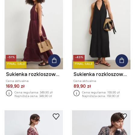
-51%
-43%
FINAL SALE
FINAL SALE
Sukienka rozkloszowana z lnem
Sukienka rozkloszowana z wiskozą gładka
Cena aktualna:
Cena aktualna:
169,90 zł
89,90 zł
Cena regularna:
349,90 zł
Cena regularna:
159,90 zł
Najniższa cena:
349,90 zł
Najniższa cena:
159,90 zł