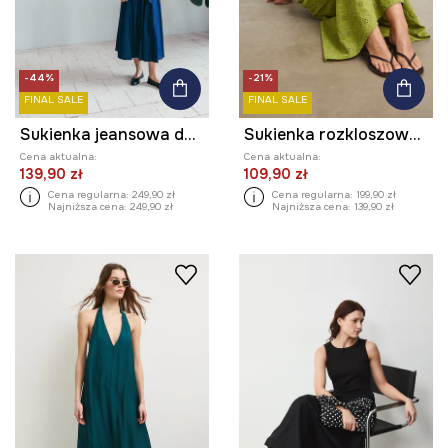
-44%
-21%
FINAL SALE
FINAL SALE
Sukienka jeansowa damska maxi z paskiem gładka
Sukienka rozkloszowana bawełniana z haftami
Cena aktualna:
Cena aktualna:
139,90 zł
109,90 zł
Cena regularna:
249,90 zł
Cena regularna:
199,90 zł
Najniższa cena:
249,90 zł
Najniższa cena:
139,90 zł