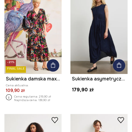
-21%
FINAL SALE
Sukienka damska maxi z kolekcji El Gato Chimney x Medicine kolor czarny
Sukienka asymetryczna
Cena aktualna:
179,90 zł
109,90 zł
Cena regularna:
219,90 zł
Najniższa cena:
139,90 zł