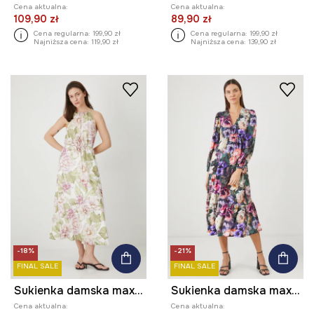
Cena aktualna:
Cena aktualna:
109,90 zł
89,90 zł
Cena regularna:
199,90 zł
Cena regularna:
199,90 zł
Najniższa cena:
119,90 zł
Najniższa cena:
139,90 zł
-18%
-21%
FINAL SALE
FINAL SALE
Sukienka damska maxi w kwiaty kolor biały
Sukienka damska maxi z wiskozy w kwiaty kolor multicolor
Cena aktualna:
Cena aktualna: