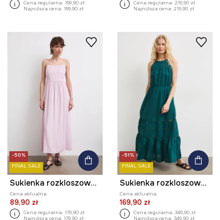
Cena regularna:
199,90 zł
Cena regularna:
219,90 zł
Najniższa cena:
199,90 zł
Najniższa cena:
219,90 zł
-50%
-51%
FINAL SALE
FINAL SALE
Sukienka rozkloszowana z wiskozą w paski
Sukienka rozkloszowana z lnem
Cena aktualna:
Cena aktualna:
89,90 zł
169,90 zł
Cena regularna:
179,90 zł
Cena regularna:
349,90 zł
Najniższa cena:
179,90 zł
Najniższa cena:
349,90 zł