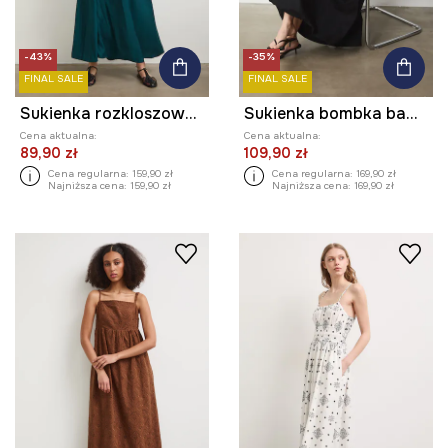
-43%
-35%
FINAL SALE
FINAL SALE
Sukienka rozkloszowana z wiskozą
Sukienka bombka bawełniana
Cena aktualna:
Cena aktualna:
89,90 zł
109,90 zł
Cena regularna:
159,90 zł
Cena regularna:
169,90 zł
Najniższa cena:
159,90 zł
Najniższa cena:
169,90 zł