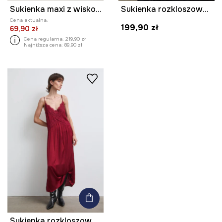
Sukienka maxi z wiskozy
Sukienka rozkloszowana z wiskozy z koronką
Cena aktualna:
199,90 zł
69,90 zł
Cena regularna:
219,90 zł
Najniższa cena:
89,90 zł
Sukienka rozkloszowana z wiskozy z koronką