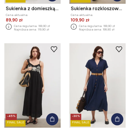
Sukienka z domieszką lnu damska maxi wzorzysta kolor granatowy
Sukienka rozkloszowana bawełniana z haftami
Cena aktualna:
Cena aktualna:
89,90 zł
109,90 zł
Cena regularna:
199,90 zł
Cena regularna:
199,90 zł
Najniższa cena:
119,90 zł
Najniższa cena:
199,90 zł
-45%
-30%
FINAL SALE
FINAL SALE