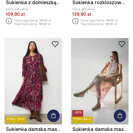
Sukienka z domieszką lnu damska maxi z haftem
Sukienka rozkloszowana z lnem
Cena aktualna:
Cena aktualna:
109,90 zł
139,90 zł
Cena regularna:
199,90 zł
Cena regularna:
199,90 zł
Najniższa cena:
199,90 zł
Najniższa cena:
199,90 zł
-35%
FINAL SALE
FINAL SALE
Sukienka damska maxi z wiskozy wzorzysta
Sukienka damska maxi w kwiaty kolor multicolor