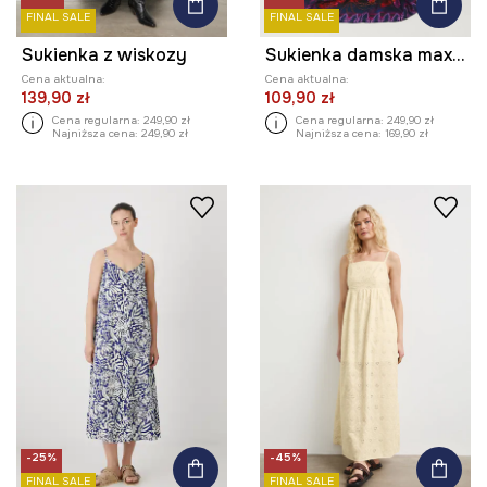
FINAL SALE
FINAL SALE
Sukienka z wiskozy
Sukienka damska maxi z wiskozy kolor multicolor
Cena aktualna:
Cena aktualna:
139,90 zł
109,90 zł
Cena regularna:
249,90 zł
Cena regularna:
249,90 zł
Najniższa cena:
249,90 zł
Najniższa cena:
169,90 zł
-25%
-45%
FINAL SALE
FINAL SALE