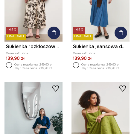
-44%
-44%
FINAL SALE
FINAL SALE
Sukienka rozkloszowana z lnem z motywem roślinnym
Sukienka jeansowa damska maxi z paskiem gładka
Cena aktualna:
Cena aktualna:
139,90 zł
139,90 zł
Cena regularna:
249,90 zł
Cena regularna:
249,90 zł
Najniższa cena:
249,90 zł
Najniższa cena:
249,90 zł