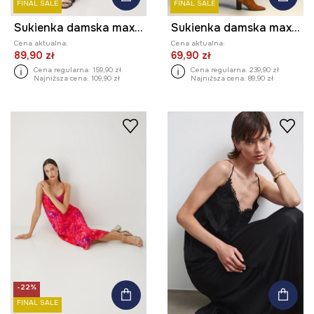
FINAL SALE
FINAL SALE
Sukienka damska maxi z cekinami
Sukienka damska maxi z kolekcji Karolina Matyjaszkowicz x Medicine kolor czarny
Cena aktualna:
Cena aktualna:
89,90 zł
69,90 zł
Cena regularna:
159,90 zł
Cena regularna:
239,90 zł
Najniższa cena:
109,90 zł
Najniższa cena:
89,90 zł
-22%
FINAL SALE