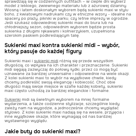
sprawdzają się w codziennych outfitach – w ciepłe dni wybierz
model z lekkiego, zwiewnego materiału lub z ażurowej dzianiny.
Wiosną i latem doskonałym wyborem będą sukienki maxi w stylu
boho, z kwiatowymi nadrukami czy w etniczne wzory - idealne na
spacery po plaży, pikniki w parku, czy letnie imprezy w ogrodzie.
Jeśli szukasz odpowiedniej sukienki maxi do biura lub na
chłodniejszy sezon, odpowiednim wyborem będzie prosta
sukienka z długimi rękawami i kołnierzykiem, uzupełniona
szerokim paskiem podkreślającym talię.
Sukienki maxi kontra sukienki midi – wybór,
który pasuje do każdej figury
Sukienki maxi i
sukienki midi
różnią się przede wszystkim
długością, co wpływa na ich charakter i przeznaczenie. Sukienki
midi sięgają zazwyczaj do połowy łydki, przez co mogą być
uznawane za bardziej uniwersalne i odpowiednie na wiele okazji.
Z kolei sukienki maxi to wybór na wyjątkowe chwile, kiedy
chcemy podkreślić swoją elegancję i kobiecość. Choć obie
długości mają swoje miejsce w szafie każdej kobiety, sukienki
maxi często uchodzą za bardziej eleganckie i formalne.
Sukienki
midi są świetnym wyborem na mniej formalne
wydarzenia, a także codzienne stylizacje, szczególnie kiedy
zależy nam na wygodzie, a jednocześnie chcemy wyglądać
stylowo. Z kolei sukienki maxi nadają się na wesele, przyjęcia i
inne wyjątkowe okazje, które wymagają od nas bardziej
wystawnego wyglądu.
Jakie buty do sukienki maxi?