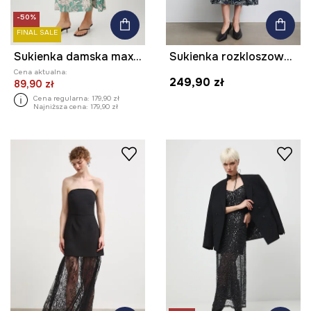
-50%
FINAL SALE
Sukienka damska maxi wzorzysta z wiskozy
Sukienka rozkloszowana paisley
Cena aktualna:
249,90 zł
89,90 zł
Cena regularna:
179,90 zł
Najniższa cena:
179,90 zł