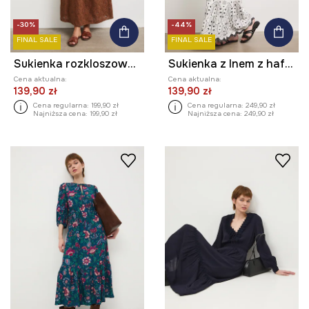
-30%
-44%
FINAL SALE
FINAL SALE
Sukienka rozkloszowana bawełniana z haftami
Sukienka z lnem z haftem
Cena aktualna:
Cena aktualna:
139,90 zł
139,90 zł
Cena regularna:
199,90 zł
Cena regularna:
249,90 zł
Najniższa cena:
199,90 zł
Najniższa cena:
249,90 zł