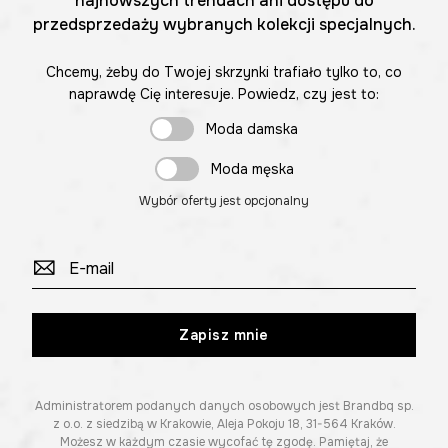
najnowszych trendach ani dostępu do
przedsprzedaży wybranych kolekcji specjalnych.
Chcemy, żeby do Twojej skrzynki trafiało tylko to, co
naprawdę Cię interesuje. Powiedz, czy jest to:
Moda damska
Moda męska
Wybór oferty jest opcjonalny
Zapisz mnie
Administratorem podanych danych osobowych jest Brandbq sp.
z o.o. z siedzibą w Krakowie, Aleja Pokoju 18, 31-564 Kraków.
Możesz w każdym czasie wycofać tę zgodę. Pamiętaj, że