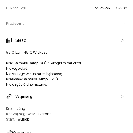
ID Produktu
RW25-SPD101-89X
Producent
Skład
55 % Len, 45 % Wiskoza
Prać w maks. temp. 30°C. Program delikatny.
Nie wybielać.
Nie suszyć w suszarce bębnowej.
Prasować w maks. temp. 150°C.
Nie czyścić chemicznie.
Wymiary
Krój
:
luźny
Rodzaj nogawek
:
szerokie
Stan
:
wysoki
Wymiary