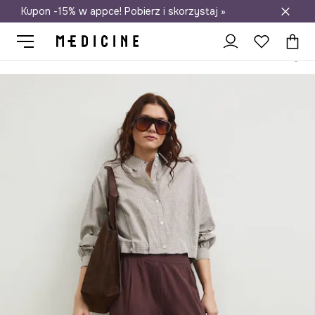
Kupon -15% w appce! Pobierz i skorzystaj »
Darmowa dostawa do salonów
Medicine
Ona
Odzież
Spodnie
Spodnie damskie wide leg z l