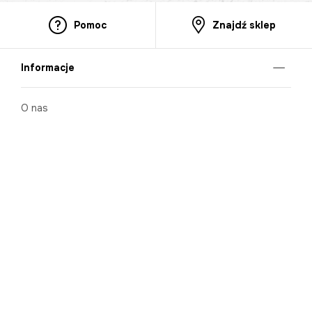
Pomoc
Znajdź sklep
Informacje
O nas
Nasze salony
Aplikacja mobilna
Zasady prezentowania towarów
Projekt Murale
Blog
Cooperation
Zgłaszanie naruszeń (whistleblowing)