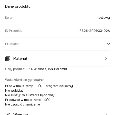
Dane produktu
Kolor
beżowy
ID Produktu
RS26-SPD903-02A
Producent
Materiał
Cały produkt
:
85% Wiskoza, 15% Poliamid
Wskazówki pielęgnacyjne
:
Prać w maks. temp. 30°C – program delikatny.
Nie wybielać.
Nie suszyć w suszarce bębnowej.
Prasować w maks. temp. 110°C.
Nie czyścić chemicznie.
Wymiary