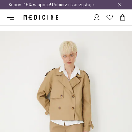
Kupon -15% w appce! Pobierz i skorzystaj »
Darmowa dostawa do salonów
Medicine
Ona
Odzież
Spodnie