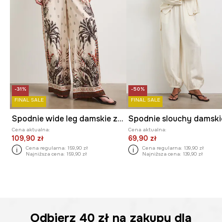
-31%
-50%
FINAL SALE
FINAL SALE
Spodnie wide leg damskie z motywem roślinnym
Cena aktualna:
Cena aktualna:
109,90 zł
69,90 zł
Cena regularna:
159,90 zł
Cena regularna:
139,90 zł
Najniższa cena:
159,90 zł
Najniższa cena:
139,90 zł
Odbierz
40 zł
na zakupy dla