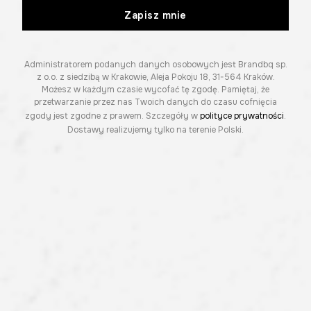
Zapisz mnie
Administratorem podanych danych osobowych jest Brandbq sp.
z o.o. z siedzibą w Krakowie, Aleja Pokoju 18, 31-564 Kraków.
Możesz w każdym czasie wycofać tę zgodę. Pamiętaj, że
przetwarzanie przez nas Twoich danych do czasu cofnięcia
zgody jest zgodne z prawem. Szczegóły w
polityce prywatności
.
Dostawy realizujemy tylko na terenie Polski.