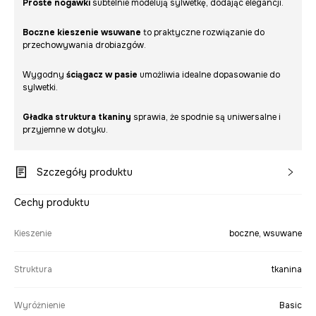
Proste nogawki
subtelnie modelują sylwetkę, dodając elegancji.
Boczne kieszenie wsuwane
to praktyczne rozwiązanie do
przechowywania drobiazgów.
Wygodny
ściągacz w pasie
umożliwia idealne dopasowanie do
sylwetki.
Gładka struktura tkaniny
sprawia, że spodnie są uniwersalne i
przyjemne w dotyku.
Szczegóły produktu
Cechy produktu
Kieszenie
boczne, wsuwane
Struktura
tkanina
Wyróżnienie
Basic