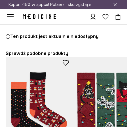
Kupon -15% w appce! Pobierz i skorzystaj »
Darmowa dostawa do salonów
Medicine
On
Odzież
Skarpety
Ten produkt jest aktualnie niedostępny
Sprawdź podobne produkty