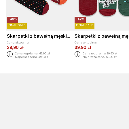
-40%
-42%
FINAL SALE
FINAL SALE
Skarpetki z bawełną męskie wzorzyste (2-pack)
Cena aktualna:
Cena aktualna:
29,90 zł
39,90 zł
Cena regularna:
49,90 zł
Cena regularna:
69,90 zł
Najniższa cena:
49,90 zł
Najniższa cena:
69,90 zł