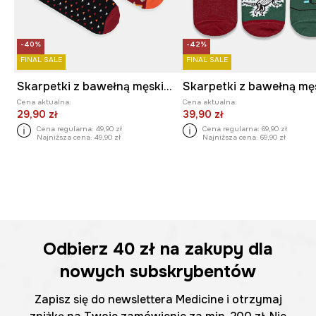
-40%
-42%
FINAL SALE
FINAL SALE
Skarpetki z bawełną męskie wzorzyste (2-pack)
Cena aktualna:
Cena aktualna:
29,90 zł
39,90 zł
Cena regularna:
49,90 zł
Cena regularna:
69,90 zł
Najniższa cena:
49,90 zł
Najniższa cena:
69,90 zł
Odbierz
40 zł
na zakupy dla
nowych subskrybentów
Zapisz się do newslettera Medicine i otrzymaj