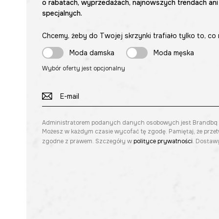
o rabatach, wyprzedażach, najnowszych trendach ani
specjalnych.
Chcemy, żeby do Twojej skrzynki trafiało tylko to, co 
Moda damska
Moda męska
Wybór oferty jest opcjonalny
Administratorem podanych danych osobowych jest Brandbq sp. 
Możesz w każdym czasie wycofać tę zgodę. Pamiętaj, że prze
zgodne z prawem. Szczegóły w
polityce prywatności
. Dostawy