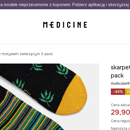
awet w 24h
a modele nieprzecenione z kuponem. Pobierz aplikację i skorzystaj 
Darmowa dostawa do salonów
30 d
e z motywem zwierzęcym 3-pack
skarpe
pack
multicolo
-40%
F
Cena aktua
29,90
Cena regul
Najniższa c