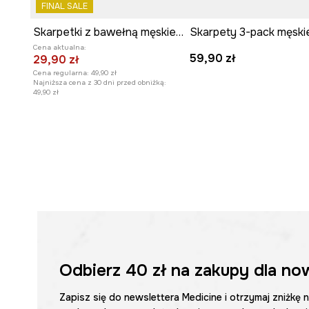
FINAL SALE
Skarpetki z bawełną męskie z motywem zwierzęcym (2-pack) kolor multicolor
Cena aktualna:
59,90 zł
29,90 zł
Cena regularna:
49,90 zł
Najniższa cena z 30 dni przed obniżką:
49,90 zł
Odbierz
40 zł
na zakupy dla no
Zapisz się do newslettera Medicine i otrzymaj zniżkę 