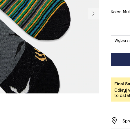
Kolor:
mu
Wybierz 
Final Sa
Odkryj w
to osta
Spr