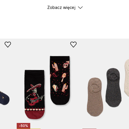
 i letnim,
Zobacz więcej
ID Produktu
RS26
 wspierając komfort
Producent
nienie garderoby,
ją oryginalności
-50%