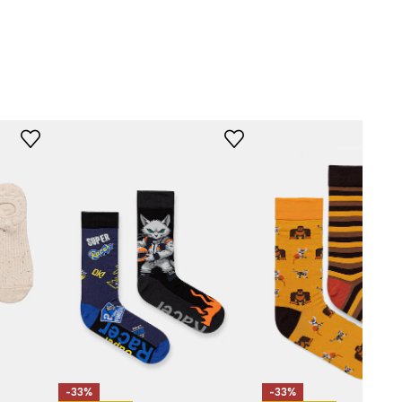
-LGM708-MLA
-33%
-33%