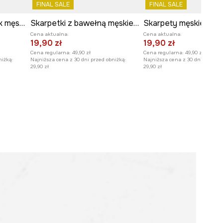
FINAL SALE
FINAL SALE
Skarpety stopki 3-pack męskie z bawełną
Skarpetki z bawełną męskie wzorzyste (2-pack)
Cena aktualna:
Cena aktualna:
19,90 zł
19,90 zł
Cena regularna:
49,90 zł
Cena regularna:
49,90 zł
niżką:
Najniższa cena z 30 dni przed obniżką:
Najniższa cena z 30 dni przed o
29,90 zł
29,90 zł