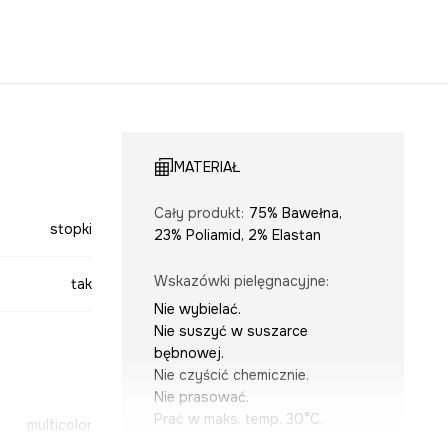
MATERIAŁ
Cały produkt
:
75% Bawełna,
stopki
23% Poliamid, 2% Elastan
Wskazówki pielęgnacyjne
:
tak
Nie wybielać.
Nie suszyć w suszarce
bębnowej.
Nie czyścić chemicznie.
Nie prasować.
Prać w maks. temp. 30°C.
multicolor