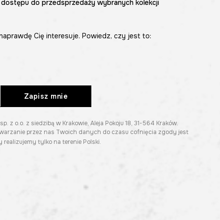
 dostępu do przedsprzedaży wybranych kolekcji
naprawdę Cię interesuje. Powiedz, czy jest to:
Zapisz mnie
z o.o. z siedzibą w Krakowie, Aleja Pokoju 18, 31-564 Kraków.
twarzanie przez nas Twoich danych do czasu cofnięcia zgody jest
 realizujemy tylko na terenie Polski.