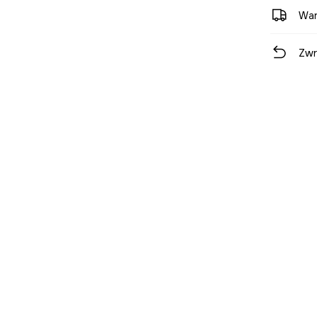
War
Zwr