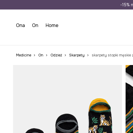
Wysyłka n
-15% n
Ona
On
Home
Medicine
On
Odzież
Skarpety
skarpety stopki męski