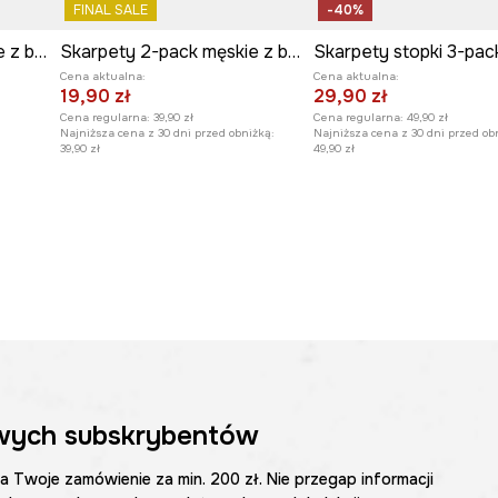
FINAL SALE
-40%
Skarpety 3-pack męskie z bawełną z motywem zwierzęcym
Skarpety 2-pack męskie z bawełną
Cena aktualna:
Cena aktualna:
19,90 zł
29,90 zł
Cena regularna:
39,90 zł
Cena regularna:
49,90 zł
Najniższa cena z 30 dni przed obniżką:
Najniższa cena z 30 dni przed ob
39,90 zł
49,90 zł
wych subskrybentów
na Twoje zamówienie za min. 200 zł. Nie przegap informacji