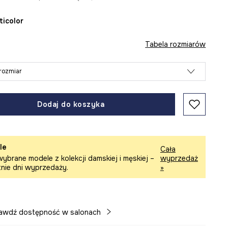
lticolor
Tabela rozmiarów
rozmiar
Dodaj do koszyka
le
Cała
ybrane modele z kolekcji damskiej i męskiej –
wyprzedaż
tnie dni wyprzedaży.
»
awdź dostępność w salonach