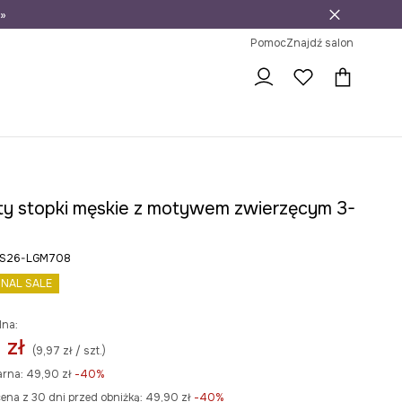
»
ni na zwrot
Pomoc
Znajdź salon
ty stopki męskie z motywem zwierzęcym 3-
rRS26-LGM708
INAL SALE
lna:
 zł
(9,97 zł / szt.)
arna:
49,90 zł
-40%
ena z 30 dni przed obniżką:
49,90 zł
 -40%