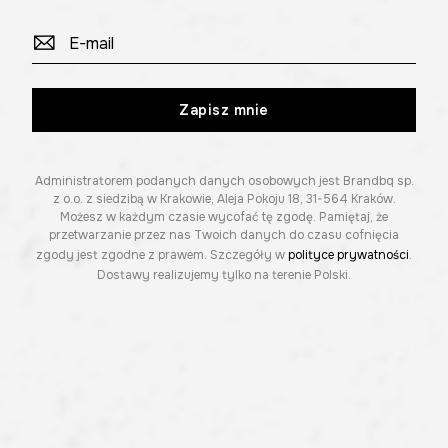
Zapisz mnie
Administratorem podanych danych osobowych jest Brandbq sp.
z o.o. z siedzibą w Krakowie, Aleja Pokoju 18, 31-564 Kraków.
Możesz w każdym czasie wycofać tę zgodę. Pamiętaj, że
przetwarzanie przez nas Twoich danych do czasu cofnięcia
zgody jest zgodne z prawem. Szczegóły w
polityce prywatności
.
Dostawy realizujemy tylko na terenie Polski.