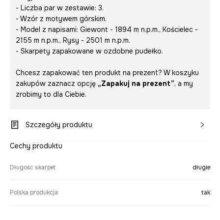
- Liczba par w zestawie: 3.
- Wzór z motywem górskim.
- Model z napisami:
Giewont - 1894 m n.p.m., Kościelec -
2155 m n.p.m., Rysy - 2501 m n.p.m.
- Skarpety zapakowane w ozdobne pudełko.
Chcesz zapakować ten produkt na prezent? W koszyku
zakupów zaznacz opcję
„Zapakuj na prezent”
, a my
zrobimy to dla Ciebie.
Szczegóły produktu
Cechy produktu
Długość skarpet
długie
Polska produkcja
tak