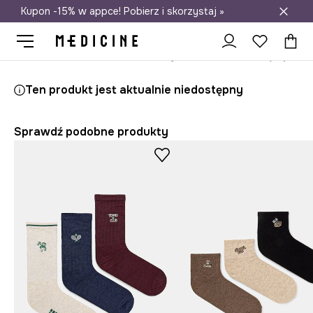
Kupon -15% w appce! Pobierz i skorzystaj »
Darmowa dostawa do salonów
Medicine
On
Odzież
Skarpety
Ten produkt jest aktualnie niedostępny
Sprawdź podobne produkty