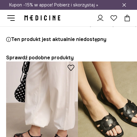
Kupon -15% w appce! Pobierz i skorzystaj »
Darmowa dostawa do salonów
Medicine
Ona
Obuwie
Klapki i sandały
Sandały
Ten produkt jest aktualnie niedostępny
Sprawdź podobne produkty