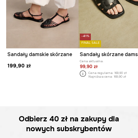
-41%
FINAL SALE
Sandały damskie skórzane
Cena aktualna:
199,90 zł
99,90 zł
Cena regularna:
169,90 zł
Najniższa cena:
169,90 zł
Odbierz
40 zł
na zakupy dla
nowych subskrybentów