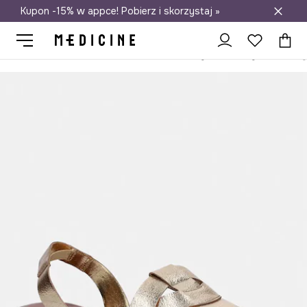
Kupon -15% w appce! Pobierz i skorzystaj »
Darmowa dostawa do salonów
Medicine
Ona
Obuwie
Klapki i sandały
Sandały