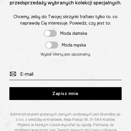
przedsprzedaży wybranych kolekcji specjalnych.
Chcemy, żeby do Twojej skrzynki trafiało tylko to, co
naprawdę Cię interesuje. Powiedz, czy jest to:
Moda damska
Moda męska
Wybór oferty jest opcjonalny
Zapisz mnie
Administratorem podanych danych osobowych jest Brandbq sp.
z o.o. z siedzibą w Krakowie, Aleja Pokoju 18, 31-564 Kraków.
Możesz w każdym czasie wycofać tę zgodę. Pamiętaj, że
przetwarzanie przez nas Twoich danych do czasu cofnięcia