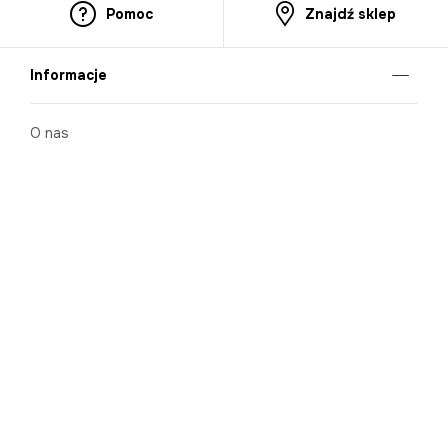
Pomoc
Znajdź sklep
Informacje
O nas
Nasze salony
Aplikacja mobilna
Zasady prezentowania towarów
Projekt Murale
Blog
Cooperation
Zgłaszanie naruszeń (whistleblowing)
Kontakt