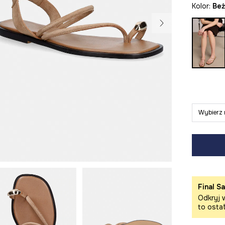
Kolor:
be
Wybierz 
Final Sa
Odkryj w
to osta