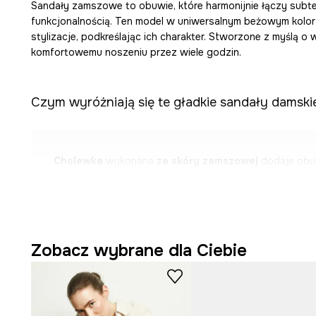
Sandały zamszowe to obuwie, które harmonijnie łączy subte
funkcjonalnością. Ten model w uniwersalnym beżowym kolorz
stylizacje, podkreślając ich charakter. Stworzone z myślą o 
komfortowemu noszeniu przez wiele godzin.
Czym wyróżniają się te gładkie sandały damski
Cholewka
wykonana
ze skóry zamszowej
dodaje obu
wyglądu.
Wnętrze oraz wkładka ze skóry naturalnej
wspomaga
stóp.
Zobacz wybrane dla Ciebie
Płaska podeszwa z
gumy
(TPR) sprzyja stabilności i 
Elastyczny
pasek na pięcie z gumką
umożliwia precyz
do stopy.