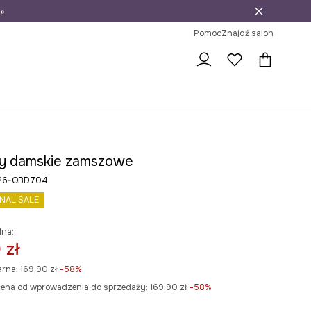
»
ni na zwrot
Pomoc
Znajdź salon
y damskie zamszowe
S26-OBD704
INAL SALE
lna:
 zł
arna:
169,90 zł
-58%
cena od wprowadzenia do sprzedaży:
169,90 zł
 -58%