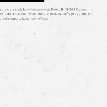
z o.o. z siedzibą w Krakowie, Aleja Pokoju 18, 31-564 Kraków.
twarzanie przez nas Twoich danych do czasu cofnięcia zgody jest
 realizujemy tylko na terenie Polski.