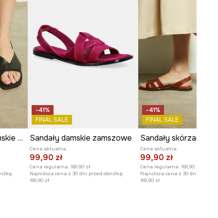
-41%
-41%
FINAL SALE
FINAL SALE
Sandały skórzane damskie kolor czarny
Sandały damskie zamszowe
Cena aktualna:
Cena aktualna:
99,90 zł
99,90 zł
Cena regularna:
169,90 zł
Cena regularna:
169,90 zł
niżką:
Najniższa cena z 30 dni przed obniżką:
Najniższa cena z 30 dni przed o
169,90 zł
169,90 zł