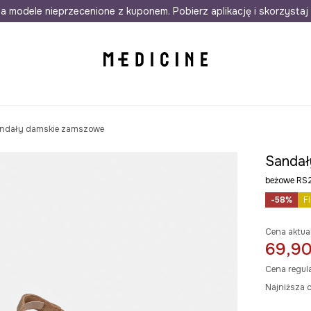
awet w 24h
a modele nieprzecenione z kuponem. Pobierz aplikację i skorzystaj 
Darmowa dostawa do salonów
30 d
ndały damskie zamszowe
Sandał
beżowe R
-58%
F
Cena aktua
69,90
Cena regul
Najniższa 