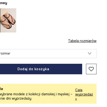
żowy
Tabela rozmiarów
rozmiar
Dodaj do koszyka
le
Cała
ybrane modele z kolekcji damskiej i męskiej –
wyprzedaż
tnie dni wyprzedaży.
»