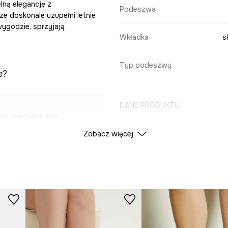
lną elegancję z
Podeszwa
e doskonale uzupełni letnie
wygodzie, sprzyjają
Wkładka
s
Typ podeszwy
e?
DANE PRODUKTU
wiu eleganckiego
Zobacz więcej
Kolor
ją oddychalność
ID Produktu
RS26
wygodzie chodzenia.
Producent
yjne dopasowanie