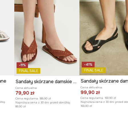
 obuwiu subtelnego
-41%
-11%
FINAL SALE
FINAL SALE
ane
Sandały skórzane damskie z aplikacją kolor brązowy
Cena aktualna:
Cena aktualna:
99,90 zł
79,90 zł
Cena regularna:
169,90 zł
Cena regularna:
189,90 zł
żką:
Najniższa cena z 30 dni przed ob
Najniższa cena z 30 dni przed obniżką:
169,90 zł
89,90 zł