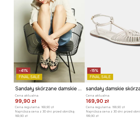
Ozdobny
złoty detal
na pasku na dużym palcu dodaje
blasku.
-41%
-15%
FINAL SALE
FINAL SALE
Sandały skórzane damskie z włosiem kolor beżowy
sandały damskie skórz
Cena aktualna:
Cena aktualna:
99,90 zł
169,90 zł
Cena regularna:
169,90 zł
Cena regularna:
199,90 zł
Najniższa cena z 30 dni przed obniżką:
Najniższa cena z 30 dni przed obni
169,90 zł
199,90 zł