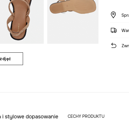
Spr
War
Zwr
zdjęć
 i stylowe dopasowanie
CECHY PRODUKTU