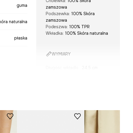
Cholewka
:
100% Skóra
guma
zamszowa
Podszewka
:
100% Skóra
zamszowa
kóra naturalna
Podeszwa
:
100% TPR
Wkładka
:
100% Skóra naturalna
płaska
WYMIARY
Długość wkładki
:
24,5 cm
Wymiary podane dla rozmiaru
:
beżowy
38.
Modelka na zdjęciu ma 174 cm
-OBD704-80X
wzrostu i ma na sobie rozmiar
38.
Tabela rozmiarów