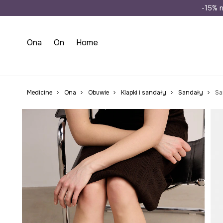
Wysyłka n
-15% n
Ona
On
Home
Medicine
Ona
Obuwie
Klapki i sandały
Sandały
Sa