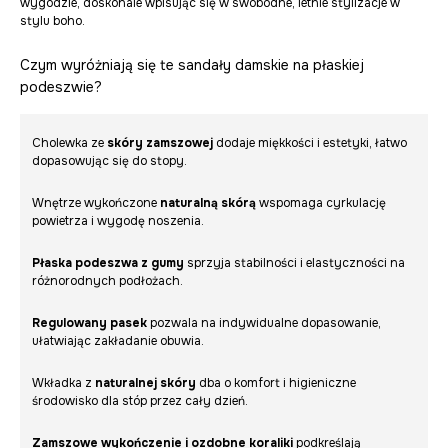
wygodzie, doskonale wpisując się w swobodne, letnie stylizacje w
stylu boho.
Czym wyróżniają się te sandały damskie na płaskiej
podeszwie?
Cholewka ze
skóry zamszowej
dodaje miękkości i estetyki, łatwo
dopasowując się do stopy.
Wnętrze wykończone
naturalną skórą
wspomaga cyrkulację
powietrza i wygodę noszenia.
Płaska podeszwa z gumy
sprzyja stabilności i elastyczności na
różnorodnych podłożach.
Regulowany pasek
pozwala na indywidualne dopasowanie,
ułatwiając zakładanie obuwia.
Wkładka z
naturalnej skóry
dba o komfort i higieniczne
środowisko dla stóp przez cały dzień.
Zamszowe wykończenie i ozdobne koraliki
podkreślają