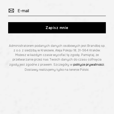
Zapisz mnie
Administratorem podanych danych osobowych jest Brandbq sp.
z o.o. z siedzibą w Krakowie, Aleja Pokoju 18, 31-564 Kraków.
Możesz w każdym czasie wycofać tę zgodę. Pamiętaj, że
przetwarzanie przez nas Twoich danych do czasu cofnięcia
zgody jest zgodne z prawem. Szczegóły w
polityce prywatności
.
Dostawy realizujemy tylko na terenie Polski.