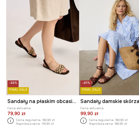
-33%
-41%
FINAL SALE
FINAL SALE
Sandały na płaskim obcasie damskie z koralikami
Cena aktualna:
Cena aktualna:
79,90 zł
99,90 zł
Cena regularna:
169,90 zł
Cena regularna:
169,90 zł
Najniższa cena:
119,90 zł
Najniższa cena:
169,90 zł