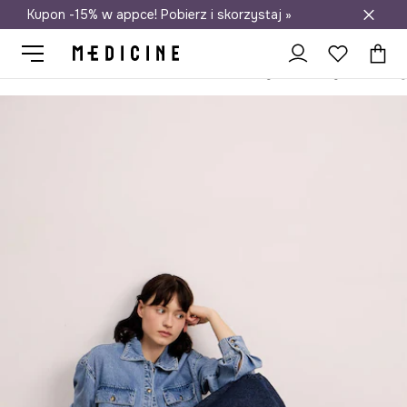
Kupon -15% w appce! Pobierz i skorzystaj »
Darmowa dostawa do salonów
Medicine
Ona
Obuwie
Klapki i sandały
Sandały