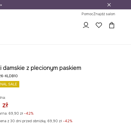
»
ni na zwrot
Pomoc
Znajdź salon
i damskie z plecionym paskiem
26-KLDB10
INAL SALE
lna:
 zł
arna:
69,90 zł
-42%
ena z 30 dni przed obniżką:
69,90 zł
 -42%