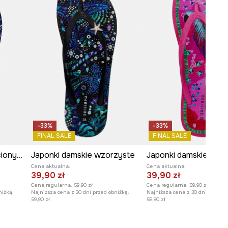
-33%
-33%
FINAL SALE
FINAL SALE
Japonki damskie z plecionymi paskami
Japonki damskie wzorzyste
Japonki damskie wzo
Cena aktualna:
Cena aktualna:
39,90 zł
39,90 zł
Cena regularna:
59,90 zł
Cena regularna:
59,90 zł
niżką:
Najniższa cena z 30 dni przed obniżką:
Najniższa cena z 30 dni przed o
59,90 zł
59,90 zł