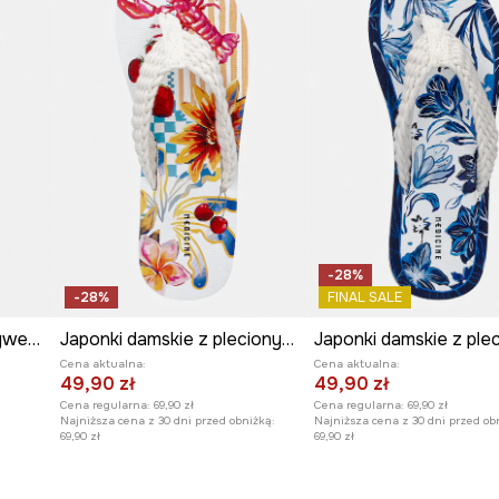
-28%
-28%
FINAL SALE
Japonki damskie z motywem zwierzęcym
Japonki damskie z plecionym paskiem
Cena aktualna:
Cena aktualna:
49,90 zł
49,90 zł
Cena regularna:
69,90 zł
Cena regularna:
69,90 zł
Najniższa cena z 30 dni przed obniżką:
Najniższa cena z 30 dni przed ob
69,90 zł
69,90 zł