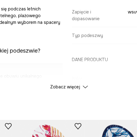
 się podczas letnich
Zapięcie i
wsuw
ubtelnego, plażowego
dopasowanie
 idealnym wyborem na spacery
Typ podeszwy
kiej podeszwie?
DANE PRODUKTU
e obuwiu unikalnego
Kolor
Zobacz więcej
ID Produktu
RS2
a.
anie i zdejmowanie
Producent