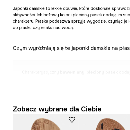
Japonki damskie to lekkie obuwie, które doskonale sprawdzi
aktywności. Ich beżowy kolor i pleciony pasek dodają im s
charakteru. Płaska podeszwa sprzyja wygodzie, czyniąc je
po piasku czy relaks nad wodą.
Czym wyróżniają się te japonki damskie na płas
Charakterystyczny
bawełniany, pleciony pasek
dodaj
wyglądu.
Płaska podeszwa dodaje stabilności podczas chodzeni
Konstrukcja
wsuwana (slip-on)
ułatwia szybkie zakład
Zobacz wybrane dla Ciebie
obuwia.