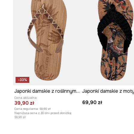
-33%
Japonki damskie z roślinnym wzorem
Cena aktualna:
69,90 zł
39,90 zł
Cena regularna:
59,90 zł
Najniższa cena z 30 dni przed obniżką:
59,90 zł