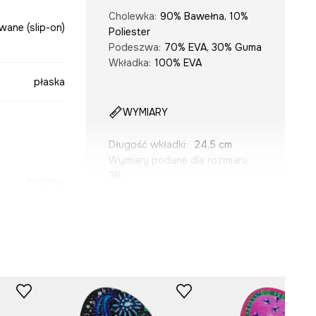
Cholewka
:
90% Bawełna, 10%
ane (slip-on)
Poliester
Podeszwa
:
70% EVA, 30% Guma
Wkładka
:
100% EVA
płaska
WYMIARY
Długość wkładki
:
24,5 cm
Wymiary podane dla rozmiaru
:
38.
beżowy
Modelka na zdjęciu ma 180 cm
wzrostu i ma na sobie rozmiar
6-KLDB10-01A
41.
Tabela rozmiarów