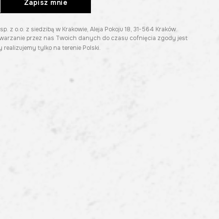
Zapisz mnie
z o.o. z siedzibą w Krakowie, Aleja Pokoju 18, 31-564 Kraków.
twarzanie przez nas Twoich danych do czasu cofnięcia zgody jest
 realizujemy tylko na terenie Polski.