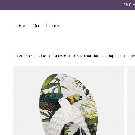
Wysyłka n
-15% n
Ona
On
Home
Medicine
Ona
Obuwie
Klapki i sandały
Japonki
Jap