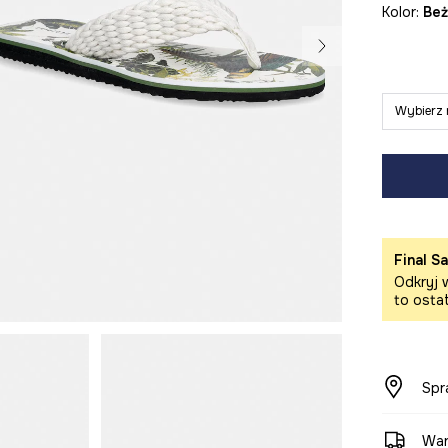
Kolor:
be
Wybierz 
Final Sa
Odkryj w
to osta
Spr
War