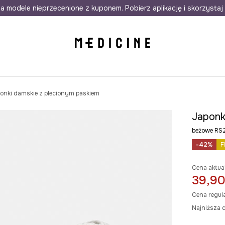
awet w 24h
a modele nieprzecenione z kuponem. Pobierz aplikację i skorzystaj 
Darmowa dostawa do salonów
30 d
onki damskie z plecionym paskiem
Japonk
beżowe RS
-42%
F
Cena aktua
39,90
Cena regul
Najniższa c