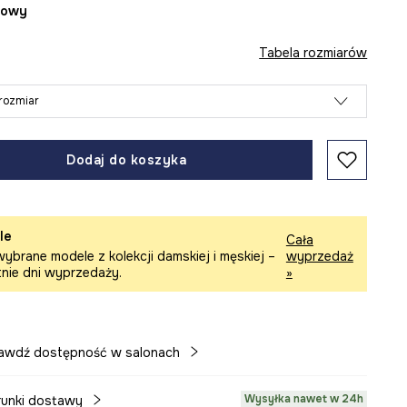
żowy
Tabela rozmiarów
rozmiar
Dodaj do koszyka
le
Cała
ybrane modele z kolekcji damskiej i męskiej –
wyprzedaż
tnie dni wyprzedaży.
»
awdź dostępność w salonach
Wysyłka nawet w 24h
unki dostawy