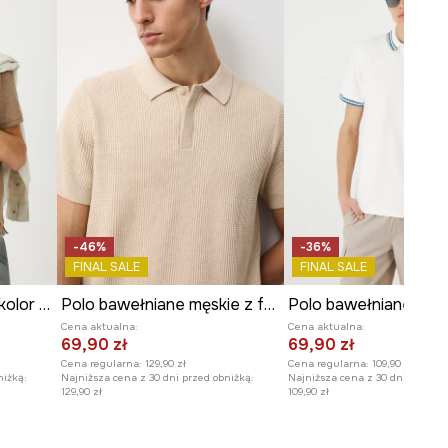
Szerokość pod pachami
:
53,5
cm
Wymiary podane dla rozmiaru
:
M.
Model na zdjęciu ma 186 cm
wzrostu i ma na sobie rozmiar L.
Zobacz wymiary produktu
-46%
-36%
FINAL SALE
FINAL SALE
Polo męskie z fakturą kolor beżowy
Polo bawełniane męskie z fakturą
Cena aktualna:
Cena aktualna:
69,90 zł
69,90 zł
Cena regularna:
129,90 zł
Cena regularna:
109,90 zł
niżką:
Najniższa cena z 30 dni przed obniżką:
Najniższa cena z 30 dni przed o
129,90 zł
109,90 zł