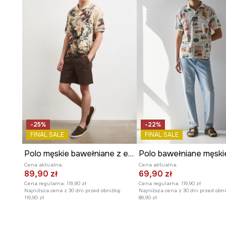
Materiał z fakturą
wzbogaca wygląd koszulki, nadając j
Wzór w paski
nadaje koszulce dynamicznego wyglądu 
Styl casualowy
doskonale wpisuje się
w codzienne, lu
-25%
-22%
FINAL SALE
FINAL SALE
Polo męskie bawełniane z elastanem
Cena aktualna:
Cena aktualna:
89,90 zł
69,90 zł
Cena regularna:
119,90 zł
Cena regularna:
119,90 zł
Najniższa cena z 30 dni przed obniżką:
Najniższa cena z 30 dni przed obni
119,90 zł
89,90 zł