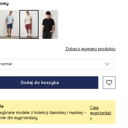
żowy
Zobacz wymiary produktu
rozmiar
Dodaj do koszyka
le
Cała
ybrane modele z kolekcji damskiej i męskiej –
wyprzedaż
tnie dni wyprzedaży.
»