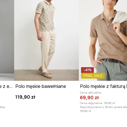
ej subtelnej głębi.
i modnego akcentu.
źne zestawy ubrań.
-41%
FINAL SALE
Polo bawełniane męskie z elastanem wzorzyste kolor beżowy
Polo męskie bawełniane
Cena aktualna:
119,90 zł
69,90 zł
Cena regularna:
119,90 zł
żką:
Najniższa cena z 30 dni przed ob
119,90 zł