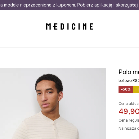
awet w 24h
a modele nieprzecenione z kuponem. Pobierz aplikację i skorzystaj 
Darmowa dostawa do salonów
30 d
Polo m
beżowe R
-50%
F
Cena aktua
49,90
Cena regul
Najniższa c