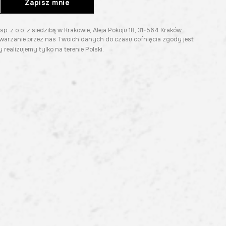
Zapisz mnie
z o.o. z siedzibą w Krakowie, Aleja Pokoju 18, 31-564 Kraków.
twarzanie przez nas Twoich danych do czasu cofnięcia zgody jest
 realizujemy tylko na terenie Polski.