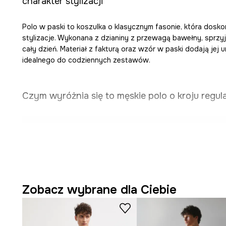
charakter stylizacji
Polo w paski to koszulka o klasycznym fasonie, która dosk
stylizacje. Wykonana z dzianiny z przewagą bawełny, sprzy
cały dzień. Materiał z fakturą oraz wzór w paski dodają jej u
idealnego do codziennych zestawów.
Czym wyróżnia się to męskie polo o kroju regula
Krój regular fit
sprzyja swobodzie ruchów i uniwersa
do sylwetki.
Wykonanie z
dzianiny z przewagą bawełny
sprawia, ż
przyjemny w dotyku i oddychający.
Zobacz wybrane dla Ciebie
Dekolt ze stójką i zapięciem na zatrzaski
dodaje kosz
podkreśla jej klasyczny charakter.