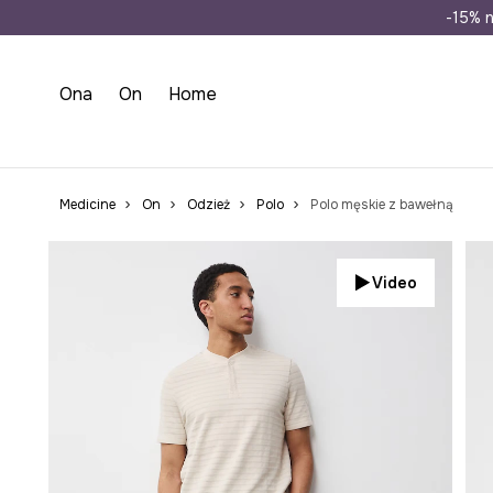
Wysyłka n
-15% n
Ona
On
Home
Medicine
On
Odzież
Polo
Polo męskie z bawełną
Video