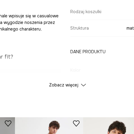
Rodzaj koszulki
onale wpisuje się w casualowe
ja wygodzie noszenia przez
Struktura
mat
nikalnego charakteru,
DANE PRODUKTU
r fit?
Kolor
lnemu dopasowaniu
Zobacz więcej
ID Produktu
RS26
e materiał jest
Producent
ulce elegancji i