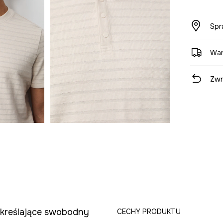
Spr
War
Zwr
dkreślające swobodny
CECHY PRODUKTU