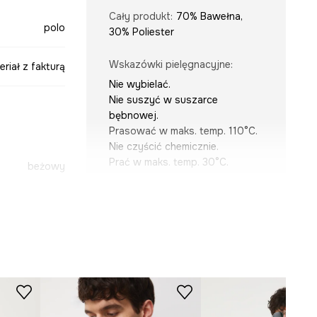
Cały produkt
:
70% Bawełna,
polo
30% Poliester
Wskazówki pielęgnacyjne
:
eriał z fakturą
Nie wybielać.
Nie suszyć w suszarce
bębnowej.
Prasować w maks. temp. 110°C.
Nie czyścić chemicznie.
Prać w maks. temp. 30°C.
beżowy
-POM703-08X
KRÓJ
Dekolt
:
stójka
Krój
:
regular fit
WYMIARY