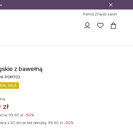
»
ni na zwrot
Pomoc
Znajdź salon
ęskie z bawełną
S26-POM703
INAL SALE
lna:
 zł
arna:
99,90 zł
-50%
ena z 30 dni przed obniżką:
99,90 zł
 -50%