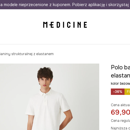
awet w 24h
a modele nieprzecenione z kuponem. Pobierz aplikację i skorzystaj 
Darmowa dostawa do salonów
30 d
ianiny strukturalnej z elastanem
Polo ba
elasta
kolor beż
-36%
F
Cena aktua
69,90
Cena regul
Najniższa c