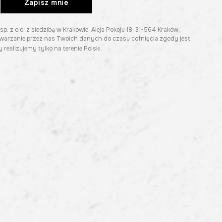
Zapisz mnie
z o.o. z siedzibą w Krakowie, Aleja Pokoju 18, 31-564 Kraków.
twarzanie przez nas Twoich danych do czasu cofnięcia zgody jest
 realizujemy tylko na terenie Polski.