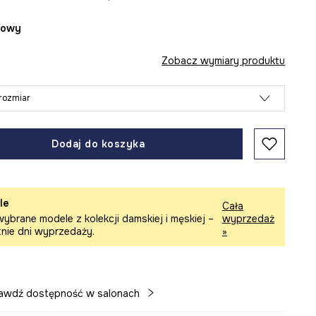
żowy
Zobacz wymiary produktu
rozmiar
Dodaj do koszyka
le
Cała
ybrane modele z kolekcji damskiej i męskiej –
wyprzedaż
tnie dni wyprzedaży.
»
awdź dostępność w salonach