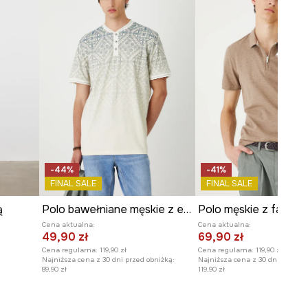
-44%
-41%
FINAL SALE
FINAL SALE
ą
Polo bawełniane męskie z elastanem wzorzyste
Cena aktualna:
Cena aktualna:
49,90 zł
69,90 zł
Cena regularna:
119,90 zł
Cena regularna:
119,90 zł
Najniższa cena z 30 dni przed obniżką:
Najniższa cena z 30 dni przed o
89,90 zł
119,90 zł