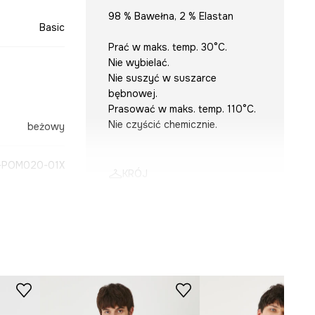
98 % Bawełna, 2 % Elastan
Basic
Prać w maks. temp. 30°C.
Nie wybielać.
Nie suszyć w suszarce
bębnowej.
Prasować w maks. temp. 110°C.
Nie czyścić chemicznie.
beżowy
-POM020-01X
KRÓJ
Krój
:
regular fit