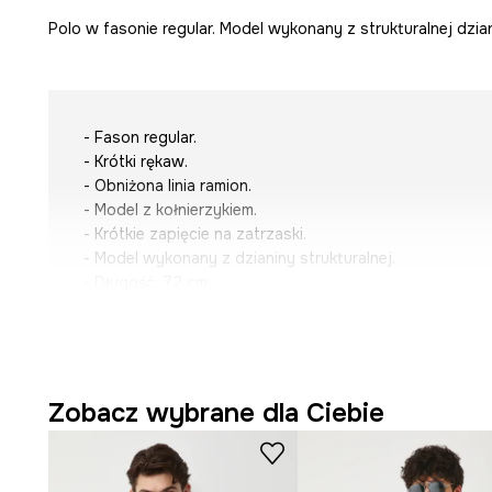
Polo w fasonie regular. Model wykonany z strukturalnej dzian
- Fason regular.
- Krótki rękaw.
- Obniżona linia ramion.
- Model z kołnierzykiem.
- Krótkie zapięcie na zatrzaski.
- Model wykonany z dzianiny strukturalnej.
- Długość: 72 cm.
- Szerokość w klatce piersiowej: 53,5 cm.
- Wymiary podane dla rozmiaru: M.
Zobacz wybrane dla Ciebie