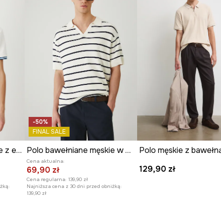
-50%
FINAL SALE
Polo bawełniane męskie z elastanem z dzianiny strukturalnej kolor beżowy
Polo bawełniane męskie w pasy kolor beżowy
Polo męskie z bawełn
Cena aktualna:
129,90 zł
69,90 zł
Cena regularna:
139,90 zł
żką:
Najniższa cena z 30 dni przed obniżką:
139,90 zł