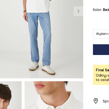
Kolor:
be
Wybierz 
Final Sa
Odkryj w
to osta
Spr