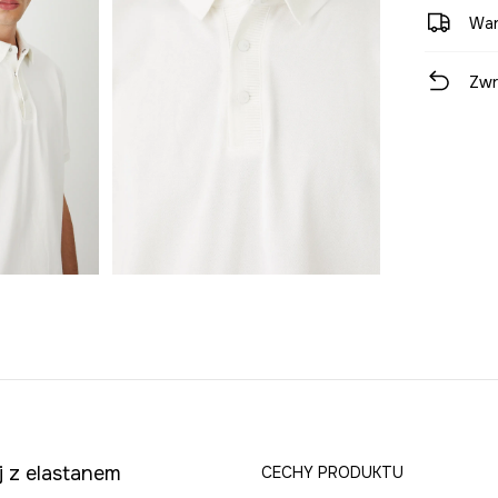
War
Zwr
j z elastanem
CECHY PRODUKTU