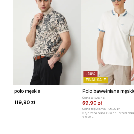
-36%
FINAL SALE
polo męskie
Cena aktualna:
119,90 zł
69,90 zł
Cena regularna:
109,90 zł
Najniższa cena z 30 dni przed obni
109,90 zł