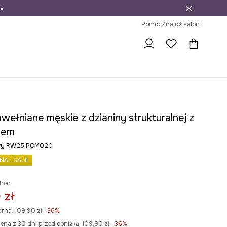
»
ni na zwrot
Pomoc
Znajdź salon
wełniane męskie z dzianiny strukturalnej z
nem
owy RW25.POM020
INAL SALE
lna:
 zł
arna:
109,90 zł
-36%
ena z 30 dni przed obniżką:
109,90 zł
 -36%