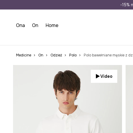
Wysyłka n
-15% n
Ona
On
Home
Medicine
On
Odzież
Polo
Polo bawełniane męskie z dz
Video