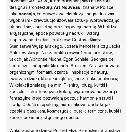
przełomu XIX i XX w., które odcisnęły ślad na historii
designu i architektury.
Art Nouveau
, znana w Polsce
jako
secesja
, to prawdziwa eksplozja indywidualizmu i
wyobraźni - zrewolucjonizowała sztukę, wprowadzając
płynne linie, asymetrię oraz inspiracje naturą. W hołdzie
artystycznej epoce powstały nadruki i wzory
inspirowane dziełami mistrzów: Gustava Klimta,
Stanisława Wyspiańskiego, Józefa Mehoffera czy Jacka
Malczewskiego. Nie zabrakło również prac artystów,
takich jak Alphonse Mucha, Egon Schiele, Georges de
Feure czy Théophile Alexandre Steinlen. Zafascynowani
organicznymi formami, czerpali inspiracje z natury,
tworząc dzieła, które łączyły piękno z funkcjonalnością.
W kolekcji znalazły się m.in. T-shirty, bluzy, kurtki i
koszule - ich intensywne kolory, wyrafinowane wzory i
fantazyjne kroje pozwalają poczuć harmonię sztuki i
mody. Całość uzupełniają nietuzinkowe dodatki, jak
czapki z daszkiem, kosmetyczki, butelki termiczne, kubki i
koce – pełne artystycznego ducha.
Wykorzystane dzieło:
Portret Elizy Pareńskiej
, Stanisław