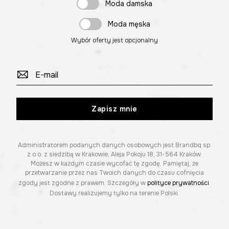
Moda damska
Moda męska
Wybór oferty jest opcjonalny
Zapisz mnie
Administratorem podanych danych osobowych jest Brandbq sp.
z o.o. z siedzibą w Krakowie, Aleja Pokoju 18, 31-564 Kraków.
Możesz w każdym czasie wycofać tę zgodę. Pamiętaj, że
przetwarzanie przez nas Twoich danych do czasu cofnięcia
zgody jest zgodne z prawem. Szczegóły w
polityce prywatności
.
Dostawy realizujemy tylko na terenie Polski.