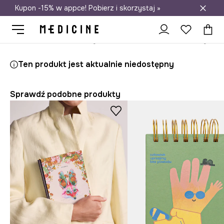
Kupon -15% w appce! Pobierz i skorzystaj »
Darmowa dostawa do salonów
Medicine
Home
Lifestyle i travel
Domowe biuro
Notesy
Ten produkt jest aktualnie niedostępny
Sprawdź podobne produkty