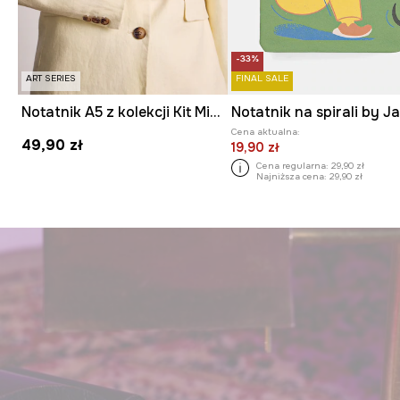
-33%
ART SERIES
FINAL SALE
Notatnik A5 z kolekcji Kit Mizeres x Medicine
Cena aktualna:
49,90 zł
19,90 zł
Cena regularna:
29,90 zł
Najniższa cena:
29,90 zł