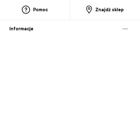
Pomoc
Znajdź sklep
Informacje
O nas
Nasze salony
Aplikacja mobilna
Zasady prezentowania towarów
Projekt Murale
Blog
Cooperation
Zgłaszanie naruszeń (whistleblowing)