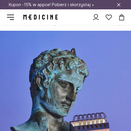
Kupon -15% w appce! Pobierz i skorzystaj »
Darmowa dostawa do salonów
Medicine
Home
Lifestyle i travel
Domowe biuro
Notesy