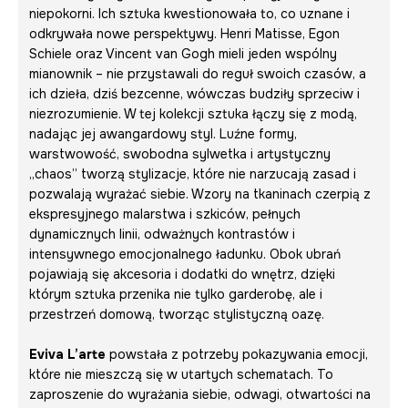
niepokorni. Ich sztuka kwestionowała to, co uznane i
odkrywała nowe perspektywy. Henri Matisse, Egon
Schiele oraz Vincent van Gogh mieli jeden wspólny
mianownik – nie przystawali do reguł swoich czasów, a
ich dzieła, dziś bezcenne, wówczas budziły sprzeciw i
niezrozumienie. W tej kolekcji sztuka łączy się z modą,
nadając jej awangardowy styl. Luźne formy,
warstwowość, swobodna sylwetka i artystyczny
„chaos” tworzą stylizacje, które nie narzucają zasad i
pozwalają wyrażać siebie. Wzory na tkaninach czerpią z
ekspresyjnego malarstwa i szkiców, pełnych
dynamicznych linii, odważnych kontrastów i
intensywnego emocjonalnego ładunku. Obok ubrań
pojawiają się akcesoria i dodatki do wnętrz, dzięki
którym sztuka przenika nie tylko garderobę, ale i
przestrzeń domową, tworząc stylistyczną oazę.
Eviva L’arte
powstała z potrzeby pokazywania emocji,
które nie mieszczą się w utartych schematach. To
zaproszenie do wyrażania siebie, odwagi, otwartości na