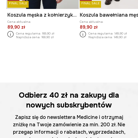
FINAL SALE
FINAL SALE
Koszula męska z kołnierzykiem klasycznym z drobnym wzorem
Cena aktualna:
Cena aktualna:
89,90 zł
89,90 zł
Cena regularna:
169,90 zł
Cena regularna:
149,90 zł
Najniższa cena:
169,90 zł
Najniższa cena:
149,90 zł
Odbierz
40 zł
na zakupy dla
nowych subskrybentów
Zapisz się do newslettera Medicine i otrzymaj
zniżkę na Twoje zamówienie za min. 200 zł. Nie
przegap informacji o rabatach, wyprzedażach,