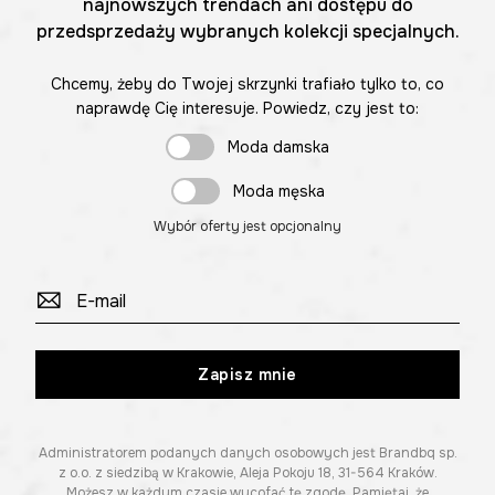
najnowszych trendach ani dostępu do
przedsprzedaży wybranych kolekcji specjalnych.
Chcemy, żeby do Twojej skrzynki trafiało tylko to, co
naprawdę Cię interesuje. Powiedz, czy jest to:
Moda damska
Moda męska
Wybór oferty jest opcjonalny
Zapisz mnie
Administratorem podanych danych osobowych jest Brandbq sp.
z o.o. z siedzibą w Krakowie, Aleja Pokoju 18, 31-564 Kraków.
Możesz w każdym czasie wycofać tę zgodę. Pamiętaj, że