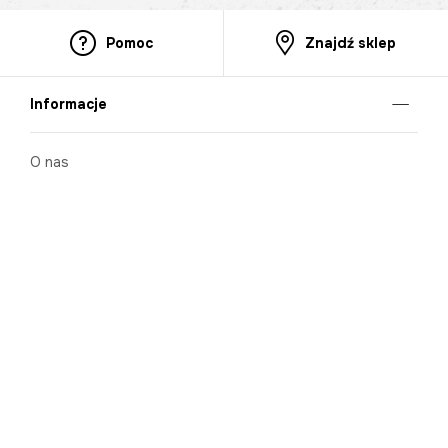
Pomoc
Znajdź sklep
Informacje
O nas
Nasze salony
Aplikacja mobilna
Zasady prezentowania towarów
Projekt Murale
Blog
Cooperation
Zgłaszanie naruszeń (whistleblowing)