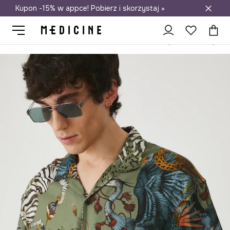
Kupon -15% w appce! Pobierz i skorzystaj »
Darmowa dostawa do salonów
Medicine
On
Odzież
Koszule