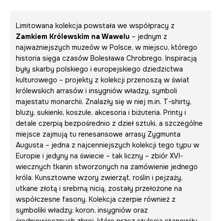
Limitowana kolekcja powstała we współpracy z
Zamkiem Królewskim na Wawelu
– jednym z
najważniejszych muzeów w Polsce, w miejscu, którego
historia sięga czasów Bolesława Chrobrego. Inspiracją
były skarby polskiego i europejskiego dziedzictwa
kulturowego – projekty z kolekcji przenoszą w świat
królewskich arrasów i insygniów władzy, symboli
majestatu monarchii. Znalazły się w niej m.in. T-shirty,
bluzy, sukienki, koszule, akcesoria i biżuteria. Printy i
detale czerpią bezpośrednio z dzieł sztuki, a szczególne
miejsce zajmują tu renesansowe arrasy Zygmunta
Augusta – jedna z najcenniejszych kolekcji tego typu w
Europie i jedyny na świecie – tak liczny – zbiór XVI-
wiecznych tkanin stworzonych na zamówienie jednego
króla. Kunsztowne wzory zwierząt, roślin i pejzaży,
utkane złotą i srebrną nicią, zostały przełożone na
współczesne fasony. Kolekcja czerpie również z
symboliki władzy: koron, insygniów oraz