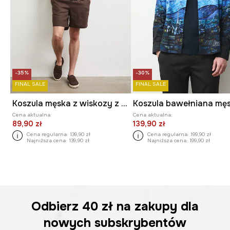
-35%
-30%
FINAL SALE
FINAL SALE
Koszula męska z wiskozy z motywem zwierzęcym
Cena aktualna:
Cena aktualna:
89,90 zł
139,90 zł
Cena regularna:
139,90 zł
Cena regularna:
199,90 zł
Najniższa cena:
139,90 zł
Najniższa cena:
199,90 zł
Odbierz
40 zł
na zakupy dla
nowych subskrybentów