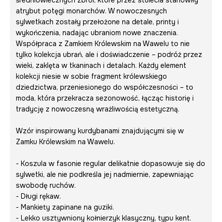
średniowiecznych zbroi, które przez stulecia stanowiły
atrybut potęgi monarchów. W nowoczesnych
sylwetkach zostały przełożone na detale, printy i
wykończenia, nadając ubraniom nowe znaczenia.
Współpraca z Zamkiem Królewskim na Wawelu to nie
tylko kolekcja ubrań, ale i doświadczenie – podróż przez
wieki, zaklęta w tkaninach i detalach. Każdy element
kolekcji niesie w sobie fragment królewskiego
dziedzictwa, przeniesionego do współczesności – to
moda, która przekracza sezonowość, łącząc historię i
tradycję z nowoczesną wrażliwością estetyczną.
Wzór inspirowany kurdybanami znajdującymi się w
Zamku Królewskim na Wawelu.
- Koszula w fasonie regular delikatnie dopasowuje się do
sylwetki, ale nie podkreśla jej nadmiernie, zapewniając
swobodę ruchów.
- Długi rękaw.
- Mankiety zapinane na guziki.
- Lekko usztywniony kołnierzyk klasyczny, typu kent.