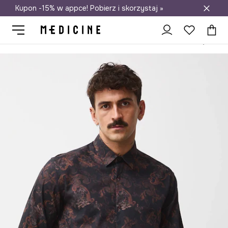
Kupon -15% w appce! Pobierz i skorzystaj »
Darmowa dostawa do salonów
Medicine
On
Odzież
Koszule