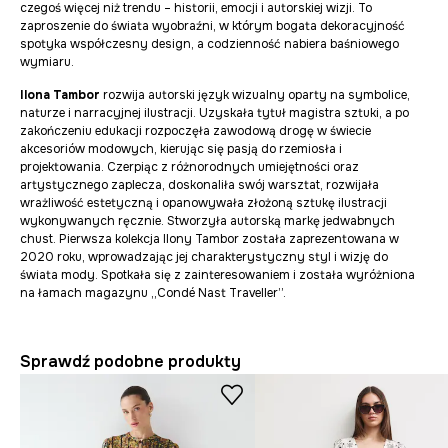
czegoś więcej niż trendu – historii, emocji i autorskiej wizji. To
zaproszenie do świata wyobraźni, w którym bogata dekoracyjność
spotyka współczesny design, a codzienność nabiera baśniowego
wymiaru.
Ilona Tambor
rozwija autorski język wizualny oparty na symbolice,
naturze i narracyjnej ilustracji. Uzyskała tytuł magistra sztuki, a po
zakończeniu edukacji rozpoczęła zawodową drogę w świecie
akcesoriów modowych, kierując się pasją do rzemiosła i
projektowania. Czerpiąc z różnorodnych umiejętności oraz
artystycznego zaplecza, doskonaliła swój warsztat, rozwijała
wrażliwość estetyczną i opanowywała złożoną sztukę ilustracji
wykonywanych ręcznie. Stworzyła autorską markę jedwabnych
chust. Pierwsza kolekcja Ilony Tambor została zaprezentowana w
2020 roku, wprowadzając jej charakterystyczny styl i wizję do
świata mody. Spotkała się z zainteresowaniem i została wyróżniona
na łamach magazynu „Condé Nast Traveller”.
Sprawdź podobne produkty