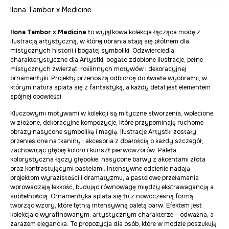
Ilona Tambor x Medicine
Ilona Tambor x Medicine
to wyjątkowa kolekcja łącząca modę z
ilustracją artystyczną, w której ubrania stają się płótnem dla
mistycznych historii i bogatej symboliki. Odzwierciedla
charakterystyczne dla Artystki, bogato zdobione ilustracje, pełne
mistycznych zwierząt, roślinnych motywów i dekoracyjnej
ornamentyki. Projekty przenoszą odbiorcę do świata wyobraźni, w
którym natura splata się z fantastyką, a każdy detal jest elementem
spójnej opowieści.
Kluczowymi motywami w kolekcji są mityczne stworzenia, wplecione
w złożone, dekoracyjne kompozycje, które przypominają ruchome
obrazy nasycone symboliką i magią. Ilustracje Artystki zostały
przeniesione na tkaniny i akcesoria z dbałością o każdy szczegół,
zachowując głębię koloru i kunszt pierwowzorów. Paleta
kolorystyczna łączy głębokie, nasycone barwy z akcentami złota
oraz kontrastującymi pastelami. Intensywne odcienie nadają
projektom wyrazistości i dramatyzmu, a pastelowe przełamania
wprowadzają lekkość, budując równowagę między ekstrawagancją a
subtelnością. Ornamentyka splata się tu z nowoczesną formą,
tworząc wzory, które tętnią intensywną paletą barw. Efektem jest
kolekcja o wyrafinowanym, artystycznym charakterze – odważna, a
zarazem elegancka. To propozycja dla osób, które w modzie poszukują