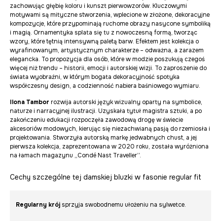
zachowując głębię koloru i kunszt pierwowzorów. Kluczowymi
motywami są mityczne stworzenia, wplecione w złożone, dekoracyjne
kompozycje, które przypominają ruchome obrazy nasycone symboliką
i magią. Ornamentyka splata się tu z nowoczesną formą, tworząc
wzory, które tętnią intensywną paletą barw. Efektem jest kolekcja o
wyrafinowanym, artystycznym charakterze – odważna, a zarazem
elegancka. To propozycja dla osób, które w modzie poszukują czegoś
więcej niż trendu – historii, emocji i autorskiej wizji. To zaproszenie do
świata wyobraźni, w którym bogata dekoracyjność spotyka
współczesny design, a codzienność nabiera baśniowego wymiaru.
Ilona Tambor
rozwija autorski język wizualny oparty na symbolice,
naturze i narracyjnej ilustracji. Uzyskała tytuł magistra sztuki, a po
zakończeniu edukacji rozpoczęła zawodową drogę w świecie
akcesoriów modowych, kierując się niezachwianą pasją do rzemiosła i
projektowania. Stworzyła autorską markę jedwabnych chust, a jej
pierwsza kolekcja, zaprezentowana w 2020 roku, została wyróżniona
na łamach magazynu „Condé Nast Traveller”.
Cechy szczególne tej damskiej bluzki w fasonie regular fit
Regularny krój
sprzyja swobodnemu ułożeniu na sylwetce.