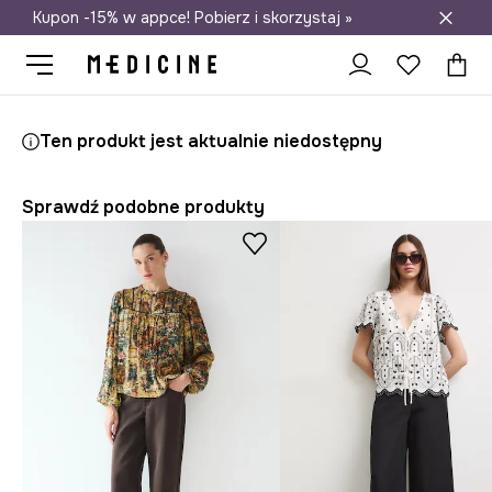
Kupon -15% w appce! Pobierz i skorzystaj »
Darmowa dostawa do salonów
Medicine
Ona
Odzież
Koszule i bluzki
Bluzki
Ten produkt jest aktualnie niedostępny
Sprawdź podobne produkty