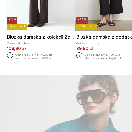
-21%
-43%
FINAL SALE
FINAL SALE
Bluzka damska z kolekcji Zamek Królewski na Wawelu x Medicine
Cena aktualna:
Cena aktualna:
109,90 zł
89,90 zł
Cena regularna:
169,90 zł
Cena regularna:
159,90 zł
Najniższa cena:
139,90 zł
Najniższa cena:
159,90 zł