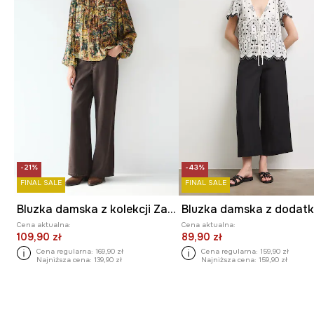
-21%
-43%
FINAL SALE
FINAL SALE
Bluzka damska z kolekcji Zamek Królewski na Wawelu x Medicine
Cena aktualna:
Cena aktualna:
109,90 zł
89,90 zł
Cena regularna:
169,90 zł
Cena regularna:
159,90 zł
Najniższa cena:
139,90 zł
Najniższa cena:
159,90 zł