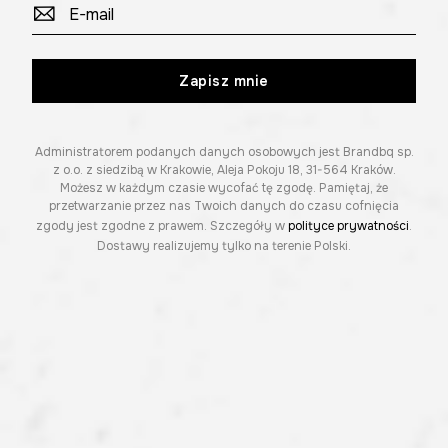
Zapisz mnie
Administratorem podanych danych osobowych jest Brandbq sp.
z o.o. z siedzibą w Krakowie, Aleja Pokoju 18, 31-564 Kraków.
Możesz w każdym czasie wycofać tę zgodę. Pamiętaj, że
przetwarzanie przez nas Twoich danych do czasu cofnięcia
zgody jest zgodne z prawem. Szczegóły w
polityce prywatności
.
Dostawy realizujemy tylko na terenie Polski.