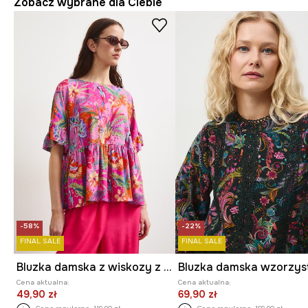
Zobacz wybrane dla Ciebie
-58%
-22%
FINAL SALE
FINAL SALE
Bluzka damska z wiskozy z falbankami
Cena aktualna:
Cena aktualna:
49,90 zł
69,90 zł