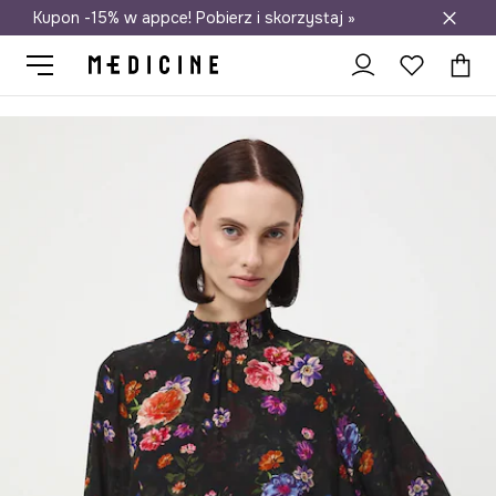
Kupon -15% w appce! Pobierz i skorzystaj »
Darmowa dostawa do salonów
Medicine
Ona
Odzież
Koszule i bluzki
Bluzki