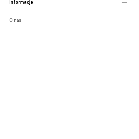
Informacje
O nas
Nasze salony
Aplikacja mobilna
Zasady prezentowania towarów
Projekt Murale
Blog
Cooperation
Zgłaszanie naruszeń (whistleblowing)
Kontakt
Kariera
Strategia podatkowa