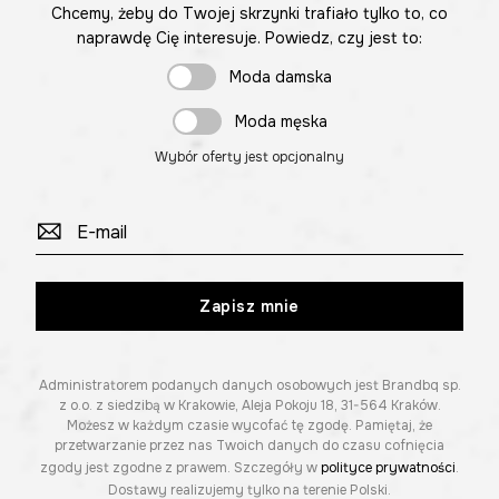
Chcemy, żeby do Twojej skrzynki trafiało tylko to, co
naprawdę Cię interesuje. Powiedz, czy jest to:
Moda damska
Moda męska
Wybór oferty jest opcjonalny
Zapisz mnie
Administratorem podanych danych osobowych jest Brandbq sp.
z o.o. z siedzibą w Krakowie, Aleja Pokoju 18, 31-564 Kraków.
Możesz w każdym czasie wycofać tę zgodę. Pamiętaj, że
przetwarzanie przez nas Twoich danych do czasu cofnięcia
zgody jest zgodne z prawem. Szczegóły w
polityce prywatności
.
Dostawy realizujemy tylko na terenie Polski.