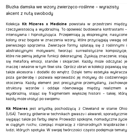
Bluzka damska we wzory zwierzęco-roślinne – wyrazisty
akcent z nutą swobody
Kolekcja
Kit Mizeres x Medicine
powstała w przestrzeni między
rzeczywistością a wyobraźnią. To opowieść budowana kontrastami –
intensywna i hipnotyzująca. Przepełniają ją ekspresyjne, nasycone
kolory oraz bogate w znaczenia wzory, które przyciągają uwagę od
pierwszego spojrzenia. Zwierzęce formy splatają się z roślinnymi i
abstrakcyjnymi motywami, tworząc surrealistyczne kompozycje,
które nie pełnią jedynie funkcji dekoracyjnej. Zyskują znaczenie, stają
się metaforą emocji, stanów i skojarzeń. Każdy może odczytać je
inaczej i właśnie w tym tkwi siła. Oprócz ubrań w kolekcji pojawiają się
także akcesoria i dodatki do wnętrz. Dzięki temu estetyka wykracza
poza garderobę i pozwala wprowadzić jej motywy do codziennego
otoczenia. Każdy element jest precyzyjnie przemyślany, zachowuje
strukturę wzorów i oddaje równowagę między realizmem a
wyobraźnią, stając się fragmentem większej historii – takiej, którą
każdy może ułożyć po swojemu.
Kit Mizeres
jest artystką pochodzącą z Cleveland w stanie Ohio
(USA). Tworzy głównie w technikach gwaszu i akwareli, sporadycznie
sięgając także po farby olejne. Prowadzi spokojne, nomadyczne życie
w ciągłym ruchu, czerpiąc inspirację z różnorodnych krajobrazów i
ludzi, których spotyka. W swojej twórczości często podejmuje tematy