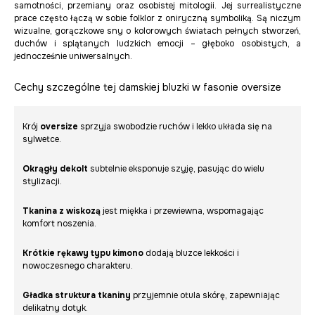
samotności, przemiany oraz osobistej mitologii. Jej surrealistyczne
prace często łączą w sobie folklor z oniryczną symboliką. Są niczym
wizualne, gorączkowe sny o kolorowych światach pełnych stworzeń,
duchów i splątanych ludzkich emocji – głęboko osobistych, a
jednocześnie uniwersalnych.
Cechy szczególne tej damskiej bluzki w fasonie oversize
Krój
oversize
sprzyja swobodzie ruchów i lekko układa się na
sylwetce.
Okrągły dekolt
subtelnie eksponuje szyję, pasując do wielu
stylizacji.
Tkanina z wiskozą
jest miękka i przewiewna, wspomagając
komfort noszenia.
Krótkie rękawy typu kimono
dodają bluzce lekkości i
nowoczesnego charakteru.
Gładka struktura tkaniny
przyjemnie otula skórę, zapewniając
delikatny dotyk.