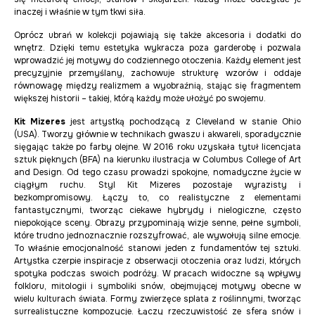
inaczej i właśnie w tym tkwi siła.
Oprócz ubrań w kolekcji pojawiają się także akcesoria i dodatki do
wnętrz. Dzięki temu estetyka wykracza poza garderobę i pozwala
wprowadzić jej motywy do codziennego otoczenia. Każdy element jest
precyzyjnie przemyślany, zachowuje strukturę wzorów i oddaje
równowagę między realizmem a wyobraźnią, stając się fragmentem
większej historii – takiej, którą każdy może ułożyć po swojemu.
Kit Mizeres
jest artystką pochodzącą z Cleveland w stanie Ohio
(USA). Tworzy głównie w technikach gwaszu i akwareli, sporadycznie
sięgając także po farby olejne. W 2016 roku uzyskała tytuł licencjata
sztuk pięknych (BFA) na kierunku ilustracja w Columbus College of Art
and Design. Od tego czasu prowadzi spokojne, nomadyczne życie w
ciągłym ruchu. Styl Kit Mizeres pozostaje wyrazisty i
bezkompromisowy. Łączy to, co realistyczne z elementami
fantastycznymi, tworząc ciekawe hybrydy i nielogiczne, często
niepokojące sceny. Obrazy przypominają wizje senne, pełne symboli,
które trudno jednoznacznie rozszyfrować, ale wywołują silne emocje.
To właśnie emocjonalność stanowi jeden z fundamentów tej sztuki.
Artystka czerpie inspiracje z obserwacji otoczenia oraz ludzi, których
spotyka podczas swoich podróży. W pracach widoczne są wpływy
folkloru, mitologii i symboliki snów, obejmującej motywy obecne w
wielu kulturach świata. Formy zwierzęce splata z roślinnymi, tworząc
surrealistyczne kompozycje. Łączy rzeczywistość ze sferą snów i