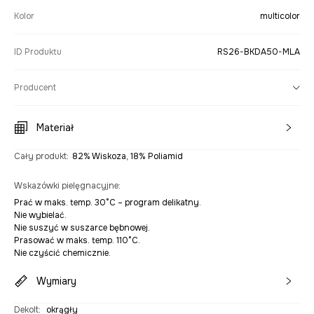
Kolor
multicolor
ID Produktu
RS26-BKDA50-MLA
Producent
Materiał
Cały produkt
:
82% Wiskoza, 18% Poliamid
Wskazówki pielęgnacyjne
:
Prać w maks. temp. 30°C – program delikatny.
Nie wybielać.
Nie suszyć w suszarce bębnowej.
Prasować w maks. temp. 110°C.
Nie czyścić chemicznie.
Wymiary
Dekolt
:
okrągły