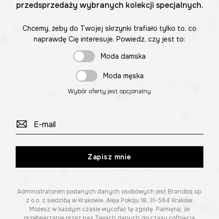
przedsprzedaży wybranych kolekcji specjalnych.
Chcemy, żeby do Twojej skrzynki trafiało tylko to, co
naprawdę Cię interesuje. Powiedz, czy jest to:
Moda damska
Moda męska
Wybór oferty jest opcjonalny
Zapisz mnie
Administratorem podanych danych osobowych jest Brandbq sp.
z o.o. z siedzibą w Krakowie, Aleja Pokoju 18, 31-564 Kraków.
Możesz w każdym czasie wycofać tę zgodę. Pamiętaj, że
przetwarzanie przez nas Twoich danych do czasu cofnięcia