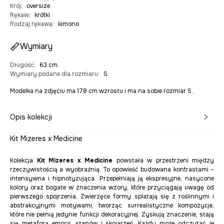
Krój
:
oversize
Rękaw
:
krótki
Rodzaj rękawa
:
kimono
Wymiary
Długość
:
63 cm
Wymiary podane dla rozmiaru
:
S.
Modelka na zdjęciu ma 178 cm wzrostu i ma na sobie rozmiar S.
Opis kolekcji
Kit Mizeres x Medicine
Kolekcja
Kit Mizeres x Medicine
powstała w przestrzeni między
rzeczywistością a wyobraźnią. To opowieść budowana kontrastami –
intensywna i hipnotyzująca. Przepełniają ją ekspresyjne, nasycone
kolory oraz bogate w znaczenia wzory, które przyciągają uwagę od
pierwszego spojrzenia. Zwierzęce formy splatają się z roślinnymi i
abstrakcyjnymi motywami, tworząc surrealistyczne kompozycje,
które nie pełnią jedynie funkcji dekoracyjnej. Zyskują znaczenie, stają
się metaforą emocji, stanów i skojarzeń. Każdy może odczytać je