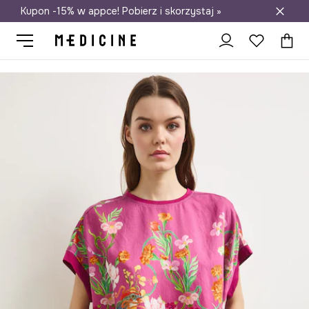
Kupon -15% w appce! Pobierz i skorzystaj »
Darmowa dostawa do salonów
Medicine
Ona
Odzież
Koszule i bluzki
Bluzki