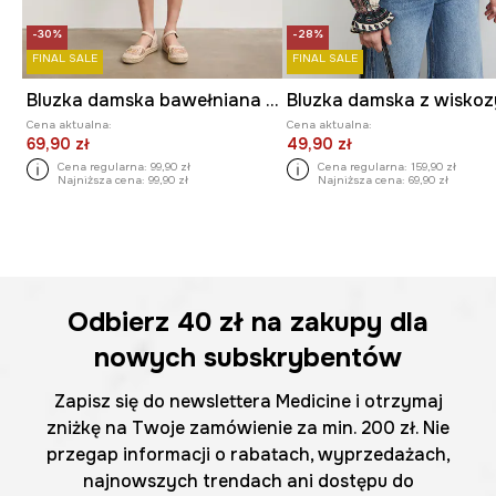
-30%
-28%
FINAL SALE
FINAL SALE
Bluzka damska bawełniana z elastanem z falbaną
Cena aktualna:
Cena aktualna:
69,90 zł
49,90 zł
Cena regularna:
99,90 zł
Cena regularna:
159,90 zł
Najniższa cena:
99,90 zł
Najniższa cena:
69,90 zł
Odbierz
40 zł
na zakupy dla
nowych subskrybentów
Zapisz się do newslettera Medicine i otrzymaj
zniżkę na Twoje zamówienie za min. 200 zł. Nie
przegap informacji o rabatach, wyprzedażach,
najnowszych trendach ani dostępu do