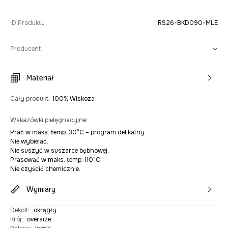
ID Produktu
RS26-BKD090-MLE
Producent
Materiał
Cały produkt
:
100% Wiskoza
Wskazówki pielęgnacyjne
:
Prać w maks. temp. 30°C – program delikatny.
Nie wybielać.
Nie suszyć w suszarce bębnowej.
Prasować w maks. temp. 110°C.
Nie czyścić chemicznie.
Wymiary
Dekolt
:
okrągły
Krój
:
oversize