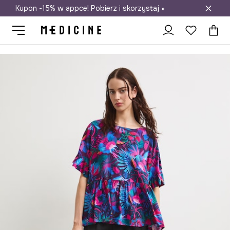
Kupon -15% w appce! Pobierz i skorzystaj »
Darmowa dostawa do salonów
Medicine
Ona
Odzież
Koszule i bluzki
Bluzki