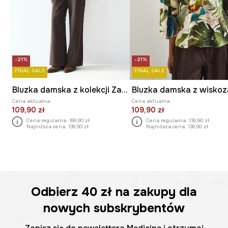
-21%
-21%
FINAL SALE
FINAL SALE
Bluzka damska z kolekcji Zamek Królewski na Wawelu x Medicine
Bluzka damska z wiskoz
Cena aktualna:
Cena aktualna:
109,90 zł
109,90 zł
Cena regularna:
169,90 zł
Cena regularna:
139,90 zł
Najniższa cena:
139,90 zł
Najniższa cena:
139,90 zł
Odbierz
40 zł
na zakupy dla
nowych subskrybentów