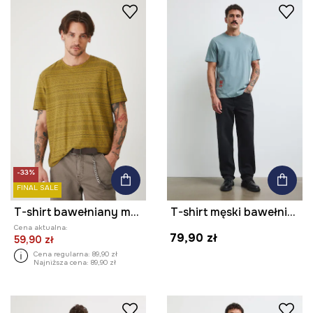
-33%
FINAL SALE
T-shirt bawełniany męski z fakturą kolor zielony
T-shirt męski bawełniany z nadrukiem
Cena aktualna:
79,90 zł
59,90 zł
Cena regularna:
89,90 zł
Najniższa cena:
89,90 zł