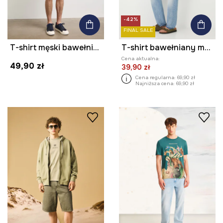
-42%
FINAL SALE
T-shirt męski bawełniany
T-shirt bawełniany męski z nadrukiem
Cena aktualna:
49,90 zł
39,90 zł
Cena regularna:
69,90 zł
Najniższa cena:
69,90 zł