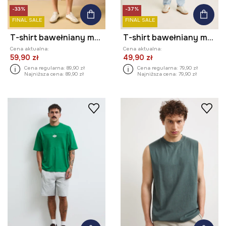
-33%
-37%
FINAL SALE
FINAL SALE
T-shirt bawełniany męski z kolekcji Medicine x Słowiński Park Narodowy kolor zielony
T-shirt bawełniany męski z kolekcji El Gato Chimney x Medicine kolor zielony
Cena aktualna:
Cena aktualna:
59,90 zł
49,90 zł
Cena regularna:
89,90 zł
Cena regularna:
79,90 zł
Najniższa cena:
89,90 zł
Najniższa cena:
79,90 zł