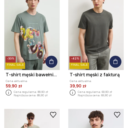
-33%
-42%
FINAL SALE
FINAL SALE
T-shirt męski bawełniany z kolekcji Kit Mizeres x Medicine
T-shirt męski z fakturą
Cena aktualna:
Cena aktualna:
59,90 zł
39,90 zł
Cena regularna:
89,90 zł
Cena regularna:
69,90 zł
Najniższa cena:
89,90 zł
Najniższa cena:
69,90 zł