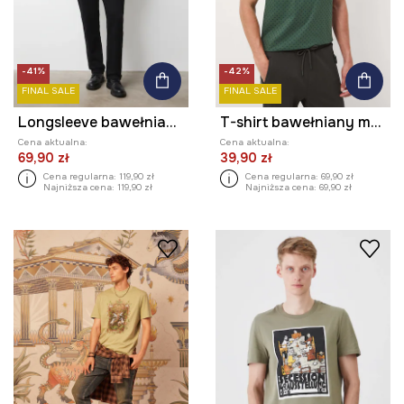
-41%
-42%
FINAL SALE
FINAL SALE
Longsleeve bawełniany męski z półgolfem
T-shirt bawełniany męski z elastanem z drobnym wzorem
Cena aktualna:
Cena aktualna:
69,90 zł
39,90 zł
Cena regularna:
119,90 zł
Cena regularna:
69,90 zł
Najniższa cena:
119,90 zł
Najniższa cena:
69,90 zł