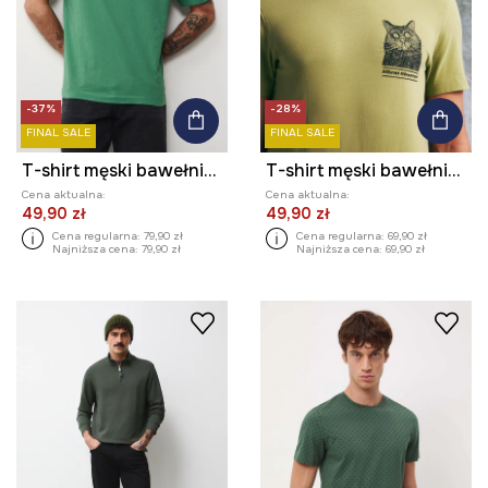
-37%
-28%
FINAL SALE
FINAL SALE
T-shirt męski bawełniany by Jagoda Pecela, Grafika Polska
T-shirt męski bawełniany z elastanem by Aleksandra Czarny, Grafika Polska
Cena aktualna:
Cena aktualna:
49,90 zł
49,90 zł
Cena regularna:
79,90 zł
Cena regularna:
69,90 zł
Najniższa cena:
79,90 zł
Najniższa cena:
69,90 zł