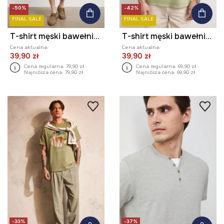
-50%
-42%
FINAL SALE
FINAL SALE
T-shirt męski bawełniany z nadrukiem
T-shirt męski bawełniany
Cena aktualna:
Cena aktualna:
39,90 zł
39,90 zł
Cena regularna:
79,90 zł
Cena regularna:
69,90 zł
Najniższa cena:
79,90 zł
Najniższa cena:
69,90 zł
-33%
-37%