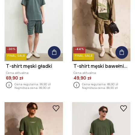
-30%
-44%
FINAL SALE
FINAL SALE
T-shirt męski gładki
T-shirt męski bawełniany z kolekcji Bieszczadzki Park Narodowy x Medicine
Cena aktualna:
Cena aktualna:
69,90 zł
49,90 zł
Cena regularna:
99,90 zł
Cena regularna:
89,90 zł
Najniższa cena:
99,90 zł
Najniższa cena:
89,90 zł