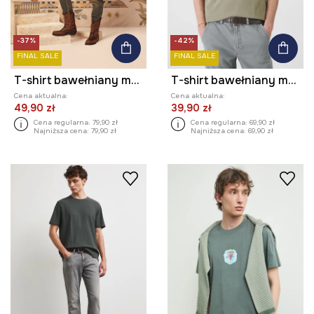
-37%
-42%
FINAL SALE
FINAL SALE
T-shirt bawełniany męski z kolekcji Lands of Legends – Arkadia
T-shirt bawełniany męski z kolekcji Eviva L'arte kolor zielony
Cena aktualna:
Cena aktualna:
49,90 zł
39,90 zł
Cena regularna:
79,90 zł
Cena regularna:
69,90 zł
Najniższa cena:
79,90 zł
Najniższa cena:
69,90 zł