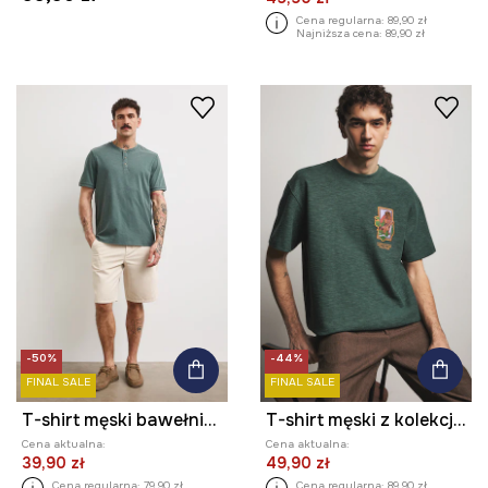
Cena regularna:
89,90 zł
Najniższa cena:
89,90 zł
-50%
-44%
FINAL SALE
FINAL SALE
T-shirt męski bawełniany z efektem sprania
T-shirt męski z kolekcji Ilona Tambor x Medicine
Cena aktualna:
Cena aktualna:
39,90 zł
49,90 zł
Cena regularna:
79,90 zł
Cena regularna:
89,90 zł