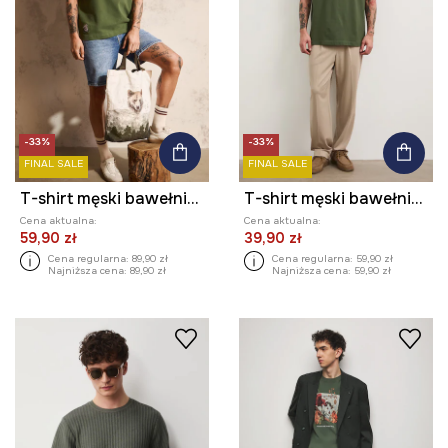
-33%
-33%
FINAL SALE
FINAL SALE
T-shirt męski bawełniany z elastanem z kolekcji Bieszczadzki Park Narodowy x Medicine
T-shirt męski bawełniany
Cena aktualna:
Cena aktualna:
59,90 zł
39,90 zł
Cena regularna:
89,90 zł
Cena regularna:
59,90 zł
Najniższa cena:
89,90 zł
Najniższa cena:
59,90 zł