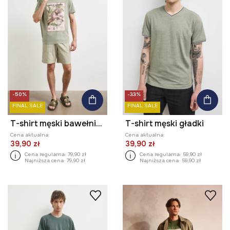
-50%
-33%
FINAL SALE
FINAL SALE
T-shirt męski bawełniany z nadrukiem
T-shirt męski gładki
Cena aktualna:
Cena aktualna:
39,90 zł
39,90 zł
Cena regularna:
79,90 zł
Cena regularna:
59,90 zł
Najniższa cena:
79,90 zł
Najniższa cena:
59,90 zł