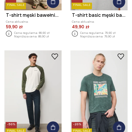
FINAL SALE
FINAL SALE
T-shirt męski bawełniany z kolekcji Bieszczadzki Park Narodowy x Medicine
T-shirt basic męski bawełniany z elastanem
Cena aktualna:
Cena aktualna:
59,90 zł
49,90 zł
Cena regularna:
89,90 zł
Cena regularna:
79,90 zł
Najniższa cena:
89,90 zł
Najniższa cena:
79,90 zł
-50%
-20%
FINAL SALE
FINAL SALE