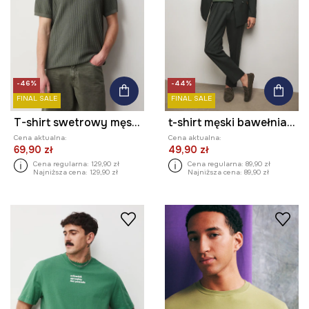
-46%
-44%
FINAL SALE
FINAL SALE
T-shirt swetrowy męski bawełniany
t-shirt męski bawełniany z kolekcji Ilona Tambor x Medicine
Cena aktualna:
Cena aktualna:
69,90 zł
49,90 zł
Cena regularna:
129,90 zł
Cena regularna:
89,90 zł
Najniższa cena:
129,90 zł
Najniższa cena:
89,90 zł