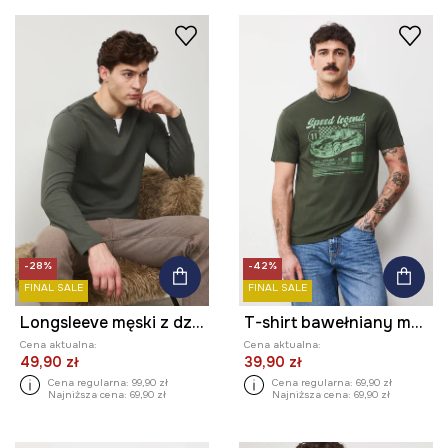
-28%
-42%
FINAL SALE
FINAL SALE
Longsleeve męski z dzianiny strukturalnej z elastanem
T-shirt bawełniany męski z nadrukiem
Cena aktualna:
Cena aktualna:
49,90 zł
39,90 zł
Cena regularna:
99,90 zł
Cena regularna:
69,90 zł
Najniższa cena:
69,90 zł
Najniższa cena:
69,90 zł