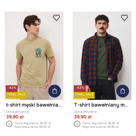
-42%
-42%
FINAL SALE
FINAL SALE
t-shirt męski bawełniany
T-shirt bawełniany męski z elastanem z nadrukiem
Cena aktualna:
Cena aktualna:
39,90 zł
39,90 zł
Cena regularna:
69,90 zł
Cena regularna:
69,90 zł
Najniższa cena:
69,90 zł
Najniższa cena:
69,90 zł