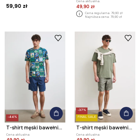
Cena aktualna:
59,90 zł
49,90 zł
Cena regularna:
79,90 zł
Najniższa cena:
79,90 zł
-37%
-44%
FINAL SALE
T-shirt męski bawełniany z elastanem
T-shirt męski bawełniany z nadrukiem
Cena aktualna:
Cena aktualna: