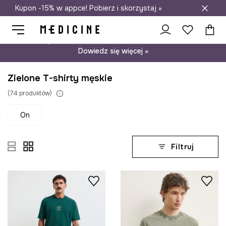
Kupon -15% w appce! Pobierz i skorzystaj »
Darmowa dostawa do salonów
Psst… mamy dla Ciebie kupon -15% na modele nieprzecenione.
Dowiedz się więcej »
Zielone T-shirty męskie
(
74
produktów
)
on
Filtruj