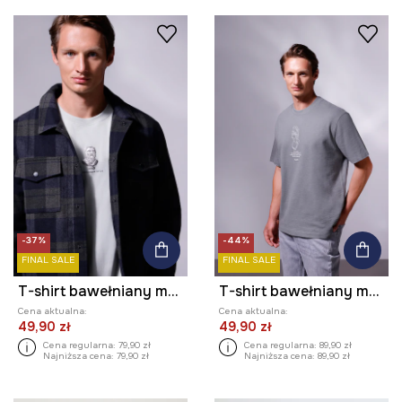
-37%
-44%
FINAL SALE
FINAL SALE
T-shirt bawełniany męski z kolekcji Science – Words of Wisdom
T-shirt bawełniany męski z kolekcji Science – Words of Wisdom
Cena aktualna:
Cena aktualna:
49,90 zł
49,90 zł
Cena regularna:
79,90 zł
Cena regularna:
89,90 zł
Najniższa cena:
79,90 zł
Najniższa cena:
89,90 zł