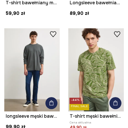
T-shirt bawełniany męski z elastanem gładki kolor zielony
Longsleeve bawełniany męski z domieszką elastanu gładki kolor zielony
59,90 zł
89,90 zł
-44%
FINAL SALE
longsleeve męski bawełniany gładki interlock
T-shirt męski bawełniany
Cena aktualna:
99,90 zł
49,90 zł