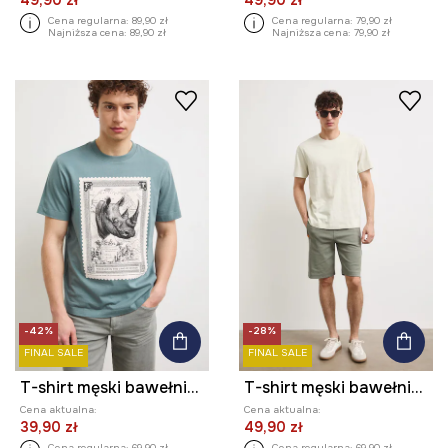
49,90 zł
49,90 zł
Cena regularna:
89,90 zł
Cena regularna:
79,90 zł
Najniższa cena:
89,90 zł
Najniższa cena:
79,90 zł
-42%
-28%
FINAL SALE
FINAL SALE
T-shirt męski bawełniany z motywem zwierzęcym
T-shirt męski bawełniany
Cena aktualna:
Cena aktualna:
39,90 zł
49,90 zł
Cena regularna:
69,90 zł
Cena regularna:
69,90 zł