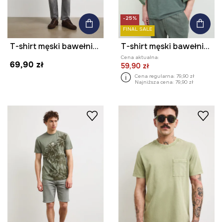
-25%
FINAL SALE
T-shirt męski bawełniany gładki
T-shirt męski bawełniany z kolekcji Kit Mizeres x Medicine
Cena aktualna:
69,90 zł
59,90 zł
Cena regularna:
79,90 zł
Najniższa cena:
79,90 zł