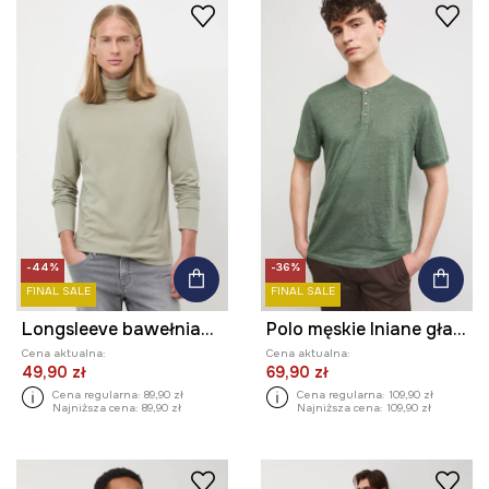
-44%
-36%
FINAL SALE
FINAL SALE
Longsleeve bawełniany męski z domieszką elastanu gładki
Polo męskie lniane gładkie
Cena aktualna:
Cena aktualna:
49,90 zł
69,90 zł
Cena regularna:
89,90 zł
Cena regularna:
109,90 zł
Najniższa cena:
89,90 zł
Najniższa cena:
109,90 zł