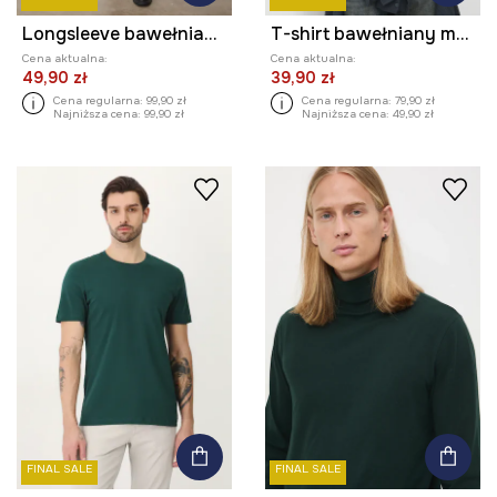
Longsleeve bawełniany męski z nadrukami
T-shirt bawełniany męski z kolekcji Eviva L'arte
Cena aktualna:
Cena aktualna:
49,90 zł
39,90 zł
Cena regularna:
99,90 zł
Cena regularna:
79,90 zł
Najniższa cena:
99,90 zł
Najniższa cena:
49,90 zł
FINAL SALE
FINAL SALE