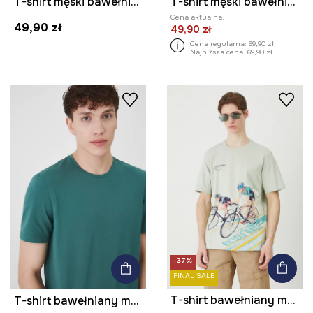
T-shirt męski bawełniany
T-shirt męski bawełniany z elastanem z nadrukiem
Cena aktualna:
49,90 zł
49,90 zł
Cena regularna:
69,90 zł
Najniższa cena:
69,90 zł
-37%
FINAL SALE
T-shirt bawełniany męski z nadrukiem kolor zielony
T-shirt bawełniany męski z domieszką elastanu gładki kolor zielony