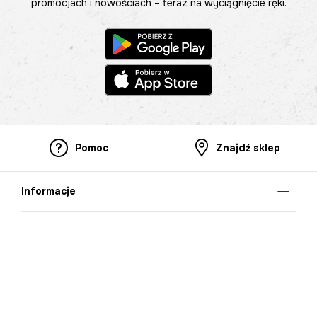
promocjach i nowościach – teraz na wyciągnięcie ręki.
Pomoc
Znajdź sklep
Informacje
O nas
Nasze salony
Aplikacja mobilna
Zasady prezentowania towarów