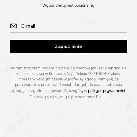
Wybór oferty jest opcjonalny
Zapisz mnie
Administratorem podanych danych osobowych jest Brandbq sp.
z o.o. z siedzibą w Krakowie, Aleja Pokoju 18, 31-564 Kraków.
Możesz w każdym czasie wycofać tę zgodę. Pamiętaj, że
przetwarzanie przez nas Twoich danych do czasu cofnięcia
zgody jest zgodne z prawem. Szczegóły w
polityce prywatności
.
Dostawy realizujemy tylko na terenie Polski.