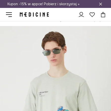
Kupon -15% w appce! Pobierz i skorzystaj »
Darmowa dostawa do salonów
Medicine
On
Odzież
T-shirty