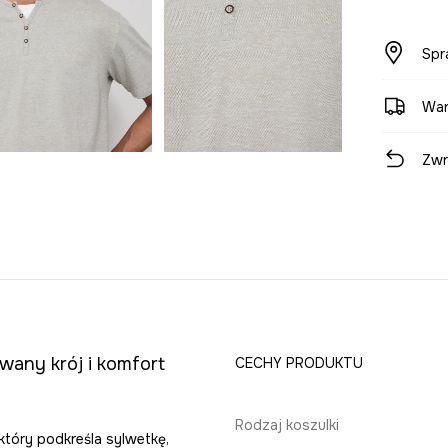
Spr
War
Zwr
wany krój i komfort
CECHY PRODUKTU
Rodzaj koszulki
 który podkreśla sylwetkę,