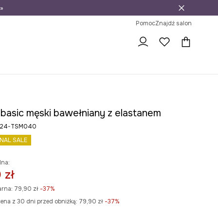
»
ni na zwrot
Pomoc
Znajdź salon
t basic męski bawełniany z elastanem
RW24-TSM040
INAL SALE
lna:
 zł
arna:
79,90 zł
-37%
ena z 30 dni przed obniżką:
79,90 zł
 -37%