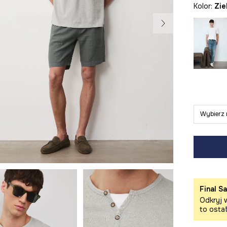
Kolor:
zi
Wybierz 
Final Sa
Odkryj w
to osta