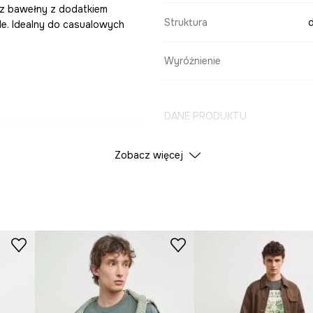
z bawełny z dodatkiem
Struktura
d
ele. Idealny do casualowych
Wyróżnienie
DANE PRODUKTU
lwetkę, nie krępując
Zobacz więcej
Kolor
oszenia i
ID Produktu
RW24-
Producent
ersalna i
teru i pozwala na