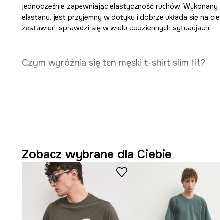
jednocześnie zapewniając elastyczność ruchów. Wykonany 
elastanu, jest przyjemny w dotyku i dobrze układa się na ci
zestawień, sprawdzi się w wielu codziennych sytuacjach.
Czym wyróżnia się ten męski t-shirt slim fit?
Dopasowany
krój slim fit
subtelnie podkreśla męską sy
ruchów.
Mieszanka
bawełny z elastanem
sprzyja komfortowi n
elastyczności materiału.
Zobacz wybrane dla Ciebie
Klasyczny krótki rękaw
sprawia, że koszulka jest uniw
odpowiednia na cieplejsze dni.
Dekolt typu henley
z guzikami dodaje koszulce charak
regulację.