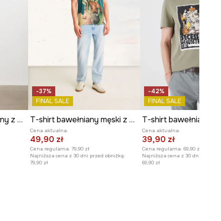
Szerokość pod pachami
:
52 cm
Wymiary podane dla rozmiaru
:
M.
Model na zdjęciu ma 191 cm
wzrostu i ma na sobie rozmiar L.
Zobacz wymiary produktu
-37%
-42%
FINAL SALE
FINAL SALE
T-shirt męski bawełniany z nadrukiem
T-shirt bawełniany męski z kolekcji El Gato Chimney x Medicine kolor zielony
Cena aktualna:
Cena aktualna:
49,90 zł
39,90 zł
Cena regularna:
79,90 zł
Cena regularna:
69,90 zł
Najniższa cena z 30 dni przed obniżką:
Najniższa cena z 30 dni przed o
79,90 zł
69,90 zł