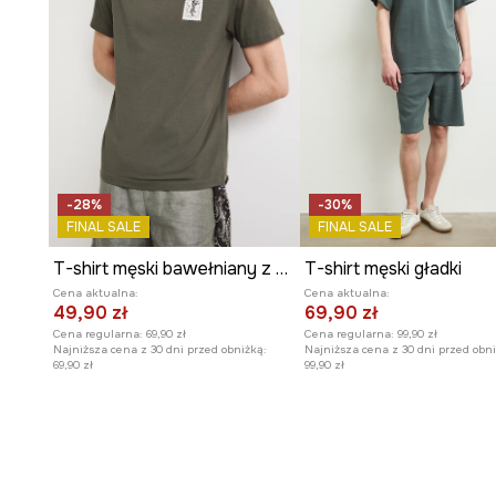
Materiał o
strukturze dzianiny strukturalnej (pique)
przyjemny w dotyku.
Melanżowy wzór
w zielonym odcieniu nadaje koszulce 
stylowy wygląd.
-28%
-30%
FINAL SALE
FINAL SALE
T-shirt męski bawełniany z elastanem z nadrukiem
T-shirt męski gładki
Cena aktualna:
Cena aktualna:
49,90 zł
69,90 zł
Cena regularna:
69,90 zł
Cena regularna:
99,90 zł
Najniższa cena z 30 dni przed obniżką:
Najniższa cena z 30 dni przed obni
69,90 zł
99,90 zł