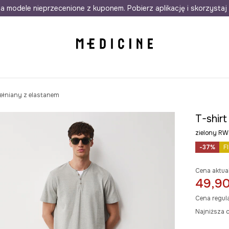
awet w 24h
a modele nieprzecenione z kuponem. Pobierz aplikację i skorzystaj 
Darmowa dostawa do salonów
30 d
ełniany z elastanem
T-shir
zielony 
-37%
F
Cena aktua
49,90
Cena regul
Najniższa c