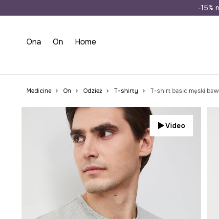
Wysyłka n
-15% n
Ona
On
Home
Medicine
On
Odzież
T-shirty
T-shirt basic męski baw
Video