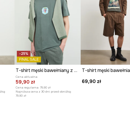
jest przewiewny i
subtelny, ale
-25%
FINAL SALE
T-shirt męski bawełniany z kolekcji Kit Mizeres x Medicine
Cena aktualna:
69,90 zł
59,90 zł
Cena regularna:
79,90 zł
żką:
Najniższa cena z 30 dni przed obniżką:
79,90 zł