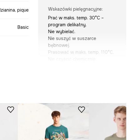
Wskazówki pielęgnacyjne
:
zianina, pique
Prać w maks. temp. 30°C –
program delikatny.
Basic
Nie wybielać.
Nie suszyć w suszarce
bębnowej.
Prasować w maks. temp. 110°C.
Nie czyścić chemicznie.
zielony
KRÓJ
TSM040-07M
Dekolt
:
henley, w serek
Krój
:
slim fit
Rodzaj rękawa
:
klasyczny
WYMIARY