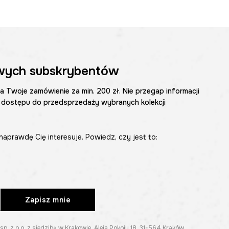
wych subskrybentów
na Twoje zamówienie za min. 200 zł. Nie przegap informacji
 dostępu do przedsprzedaży wybranych kolekcji
naprawdę Cię interesuje. Powiedz, czy jest to:
Zapisz mnie
z o.o. z siedzibą w Krakowie, Aleja Pokoju 18, 31-564 Kraków.