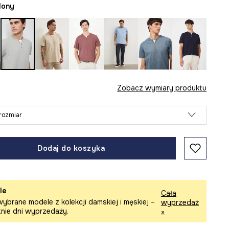
elony
Zobacz wymiary produktu
rozmiar
Dodaj do koszyka
le
Cała
ybrane modele z kolekcji damskiej i męskiej –
wyprzedaż
tnie dni wyprzedaży.
»