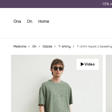
Wysyłka n
-15% n
Ona
On
Home
Medicine
On
Odzież
T-shirty
T-shirt męski z bawełną
Video