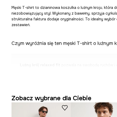
Męski T-shirt to dzianinowa koszulka o luźnym kroju, która d
niezobowiązujący styl. Wykonany z bawełny, sprzyja cyrkula
strukturalna faktura dodaje oryginalności. To idealny wyb
zestawień.
Czym wyróżnia się ten męski T-shirt o luźnym k
Luźny krój relaxed fit
pozwala na swobodę ruchów i 
dopasowanie do sylwetki.
Wykonanie z
dzianiny z bawełną
sprzyja miękkości i 
materiału.
Zobacz wybrane dla Ciebie
Krótki rękaw z obniżoną linią ramion
dodaje koszulc
nowoczesnego charakteru.