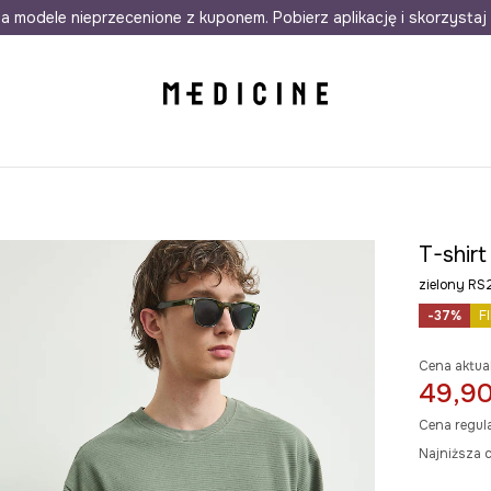
awet w 24h
a modele nieprzecenione z kuponem. Pobierz aplikację i skorzystaj 
Darmowa dostawa do salonów
30 d
T-shir
zielony R
-37%
F
Cena aktua
49,90
Cena regul
Najniższa c