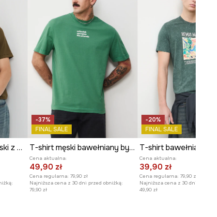
WYMIARY
Długość
:
73 cm
Szerokość pod pachami
:
57 cm
Wymiary podane dla rozmiaru
:
M.
Model na zdjęciu ma 187 cm
wzrostu i ma na sobie rozmiar L.
-37%
-20%
Zobacz wymiary produktu
FINAL SALE
FINAL SALE
T-shirt bawełniany męski z elastanem z dzianiny strukturalnej
T-shirt męski bawełniany by Jagoda Pecela, Grafika Polska
Cena aktualna:
Cena aktualna:
49,90 zł
39,90 zł
Cena regularna:
79,90 zł
Cena regularna:
79,90 zł
niżką:
Najniższa cena z 30 dni przed obniżką:
Najniższa cena z 30 dni przed o
79,90 zł
49,90 zł