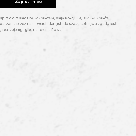
Zapisz mnie
z o.o. z siedzibą w Krakowie, Aleja Pokoju 18, 31-564 Kraków.
twarzanie przez nas Twoich danych do czasu cofnięcia zgody jest
 realizujemy tylko na terenie Polski.