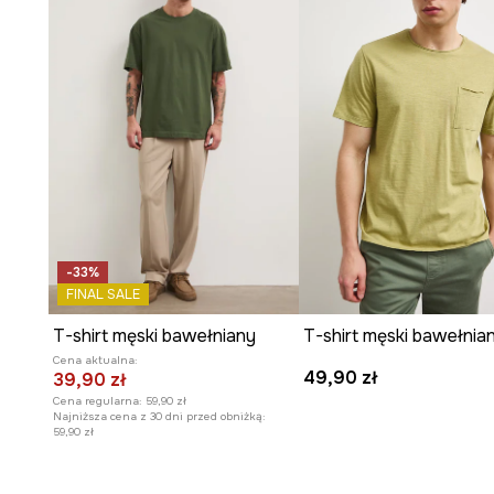
Okrągły dekolt
podkreśla uniwersalność i ponadczaso
Materiał z fakturą
wzbogaca wizualnie koszulkę, nada
wyglądu.
Dyskretna naszywka
stanowi subtelny akcent, person
T-shirtu.
-33%
FINAL SALE
T-shirt męski bawełniany
T-shirt męski bawełnia
Cena aktualna:
49,90 zł
39,90 zł
Cena regularna:
59,90 zł
Najniższa cena z 30 dni przed obniżką:
59,90 zł