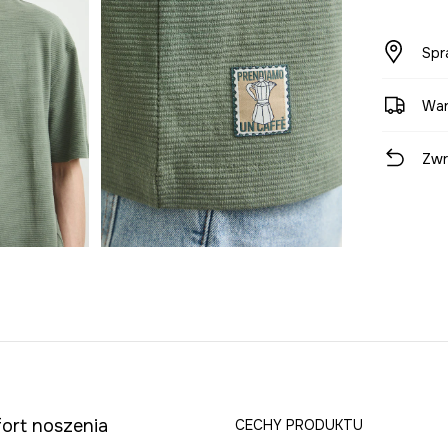
Spr
War
Zwr
fort noszenia
CECHY PRODUKTU