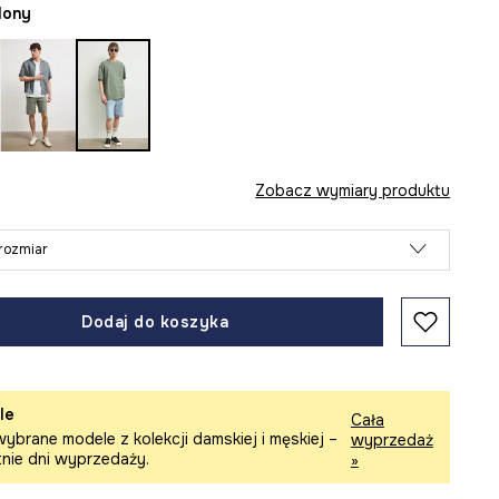
elony
Zobacz wymiary produktu
rozmiar
Dodaj do koszyka
le
Cała
ybrane modele z kolekcji damskiej i męskiej –
wyprzedaż
tnie dni wyprzedaży.
»