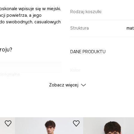
oskonale wpisuje się w miejski,
Rodzaj koszulki
cji powietrza, a jego
ór do swobodnych, casualowych
Struktura
mat
roju?
DANE PRODUKTU
Kolor
optymalne
Zobacz więcej
ID Produktu
RS26
przewiewności
Producent
e swobodnego,