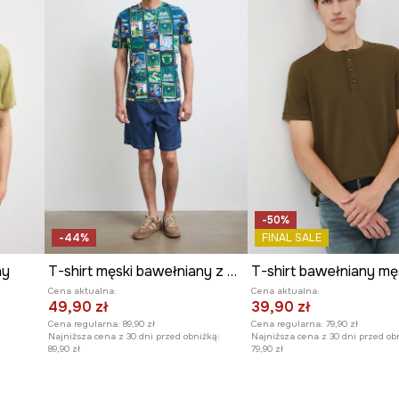
wy wygląd koszulki.
jąc jej unikatowego
alizujący ten model
-50%
-44%
FINAL SALE
ny
T-shirt męski bawełniany z elastanem
Cena aktualna:
Cena aktualna:
49,90 zł
39,90 zł
Cena regularna:
89,90 zł
Cena regularna:
79,90 zł
Najniższa cena z 30 dni przed obniżką:
Najniższa cena z 30 dni przed ob
89,90 zł
79,90 zł