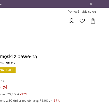
»
ni na zwrot
Pomoc
Znajdź salon
t męski z bawełną
S26-TSMA12
INAL SALE
lna:
 zł
arna:
79,90 zł
-37%
ena z 30 dni przed obniżką:
79,90 zł
 -37%