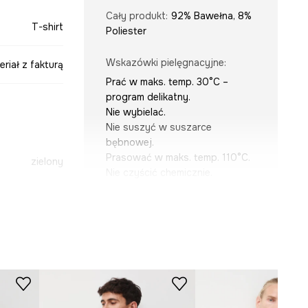
Cały produkt
:
92% Bawełna, 8%
T-shirt
Poliester
Wskazówki pielęgnacyjne
:
eriał z fakturą
Prać w maks. temp. 30°C –
program delikatny.
Nie wybielać.
Nie suszyć w suszarce
bębnowej.
Prasować w maks. temp. 110°C.
zielony
Nie czyścić chemicznie.
-TSMA12-97X
KRÓJ
Dekolt
:
okrągły
Krój
:
relaxed fit
Rodzaj rękawa
:
z obniżoną linią
ramion