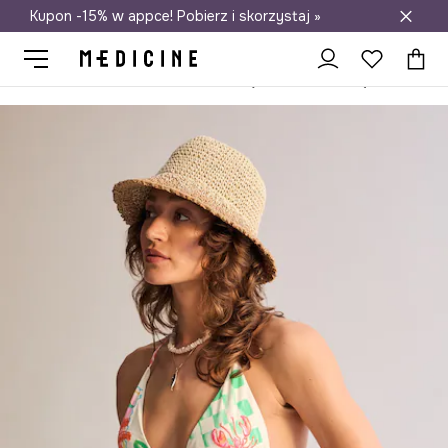
Kupon -15% w appce! Pobierz i skorzystaj »
Darmowa dostawa do salonów
Medicine
Ona
Odzież
Stroje kąpielowe
Dwuczęściowe