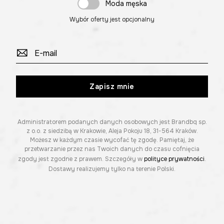
Moda męska
Wybór oferty jest opcjonalny
Zapisz mnie
Administratorem podanych danych osobowych jest Brandbq sp.
z o.o. z siedzibą w Krakowie, Aleja Pokoju 18, 31-564 Kraków.
Możesz w każdym czasie wycofać tę zgodę. Pamiętaj, że
przetwarzanie przez nas Twoich danych do czasu cofnięcia
zgody jest zgodne z prawem. Szczegóły w
polityce prywatności
.
Dostawy realizujemy tylko na terenie Polski.