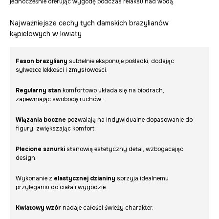
jednocześnie oferując wygodę podczas relaksu nad wodą.
Najważniejsze cechy tych damskich brazylianów
kąpielowych w kwiaty
Fason brazyliany
subtelnie eksponuje pośladki, dodając
sylwetce lekkości i zmysłowości.
Regularny stan
komfortowo układa się na biodrach,
zapewniając swobodę ruchów.
Wiązania boczne
pozwalają na indywidualne dopasowanie do
figury, zwiększając komfort.
Plecione sznurki
stanowią estetyczny detal, wzbogacając
design.
Wykonanie z
elastycznej dzianiny
sprzyja idealnemu
przyleganiu do ciała i wygodzie.
Kwiatowy wzór
nadaje całości świeży charakter.