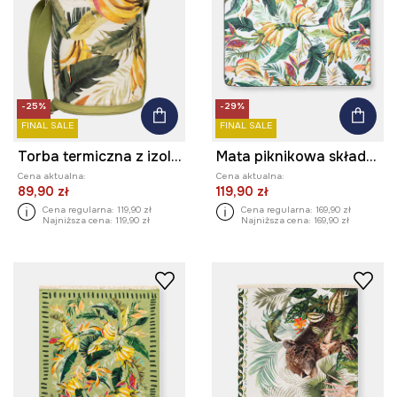
-25%
-29%
FINAL SALE
FINAL SALE
Torba termiczna z izolacją bawełniana
Mata piknikowa składana w banany
Cena aktualna:
Cena aktualna:
89,90 zł
119,90 zł
Cena regularna:
119,90 zł
Cena regularna:
169,90 zł
Najniższa cena:
119,90 zł
Najniższa cena:
169,90 zł