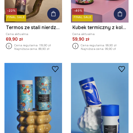
-22%
-40%
FINAL SALE
FINAL SALE
Termos ze stali nierdzewnej z kolekcji Bieszczadzki Park Narodowy x Medicine
Kubek termiczny z kolekcji Frida
Cena aktualna:
Cena aktualna:
69,90 zł
59,90 zł
Cena regularna:
119,90 zł
Cena regularna:
99,90 zł
Najniższa cena:
89,90 zł
Najniższa cena:
99,90 zł