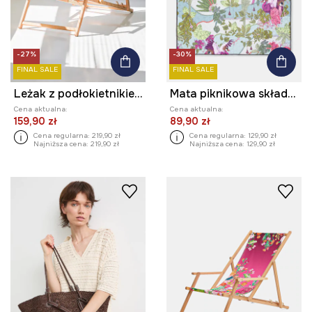
-27%
-30%
FINAL SALE
FINAL SALE
Leżak z podłokietnikiem z drewna bukowego
Mata piknikowa składana z kolekcji Ilona Tambor x Medicine
Cena aktualna:
Cena aktualna:
159,90 zł
89,90 zł
Cena regularna:
219,90 zł
Cena regularna:
129,90 zł
Najniższa cena:
219,90 zł
Najniższa cena:
129,90 zł