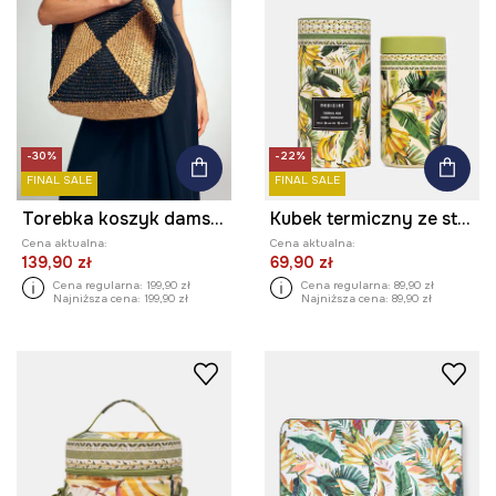
-30%
-22%
FINAL SALE
FINAL SALE
Torebka koszyk damska pleciona
Kubek termiczny ze stali nierdzewnej 480 ml
Cena aktualna:
Cena aktualna:
139,90 zł
69,90 zł
Cena regularna:
199,90 zł
Cena regularna:
89,90 zł
Najniższa cena:
199,90 zł
Najniższa cena:
89,90 zł