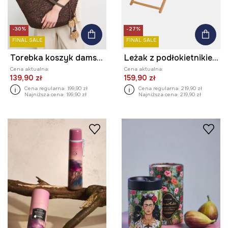
-30%
-27%
FINAL SALE
FINAL SALE
Torebka koszyk damska pleciona
Leżak z podłokietnikiem z drewna bukowego z kolekcji Kit Mizeres x Medicine
Cena aktualna:
Cena aktualna:
139,90 zł
159,90 zł
Cena regularna:
199,90 zł
Cena regularna:
219,90 zł
Najniższa cena:
199,90 zł
Najniższa cena:
219,90 zł