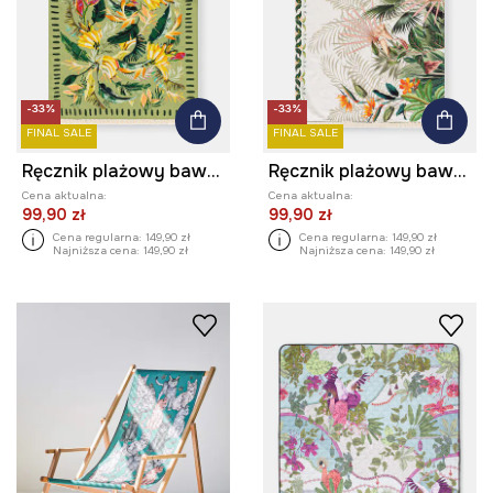
-33%
-33%
FINAL SALE
FINAL SALE
Ręcznik plażowy bawełniany
Ręcznik plażowy bawełniany
Cena aktualna:
Cena aktualna:
99,90 zł
99,90 zł
Cena regularna:
149,90 zł
Cena regularna:
149,90 zł
Najniższa cena:
149,90 zł
Najniższa cena:
149,90 zł