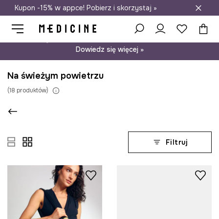
Kupon -15% w appce! Pobierz i skorzystaj »
Darmowa dostawa do salonów
Psst… mamy dla Ciebie kupon -15% na modele nieprzecenione.
Dowiedz się więcej »
Na świeżym powietrzu
(
18
produktów
)
Filtruj