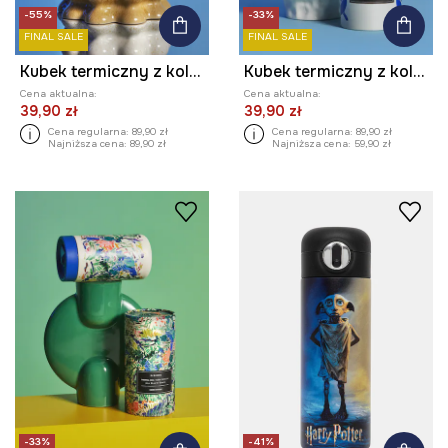
-55%
-33%
FINAL SALE
FINAL SALE
Kubek termiczny z kolekcji Eviva L'arte
Kubek termiczny z kolekcji Eviva L'arte 480 ml
Cena aktualna:
Cena aktualna:
39,90 zł
39,90 zł
Cena regularna:
89,90 zł
Cena regularna:
89,90 zł
Najniższa cena:
89,90 zł
Najniższa cena:
59,90 zł
-33%
-41%