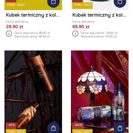
FINAL SALE
FINAL SALE
Kubek termiczny z kolekcji Eviva L'arte 480 ml
Kubek termiczny z kolekcji Harry Potter
Cena aktualna:
Cena aktualna:
39,90 zł
69,90 zł
Cena regularna:
89,90 zł
Cena regularna:
119,90 zł
Najniższa cena:
59,90 zł
Najniższa cena:
119,90 zł
-41%
-40%
FINAL SALE
FINAL SALE