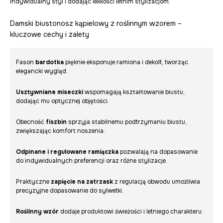
indywidualny styl i dodając lekkości letnim stylizacjom.
Damski biustonosz kąpielowy z roślinnym wzorem –
kluczowe cechy i zalety
Fason
bardotka
pięknie eksponuje ramiona i dekolt, tworząc
elegancki wygląd.
Usztywniane miseczki
wspomagają kształtowanie biustu,
dodając mu optycznej objętości.
Obecność
fiszbin
sprzyja stabilnemu podtrzymaniu biustu,
zwiększając komfort noszenia.
Odpinane i regulowane ramiączka
pozwalają na dopasowanie
do indywidualnych preferencji oraz różne stylizacje.
Praktyczne
zapięcie na zatrzask
z regulacją obwodu umożliwia
precyzyjne dopasowanie do sylwetki.
Roślinny wzór
dodaje produktowi świeżości i letniego charakteru.