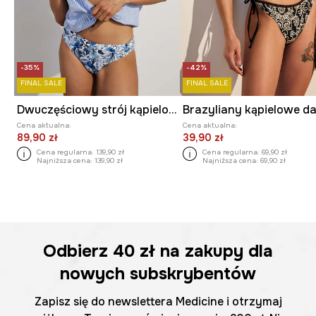
-35%
-42%
FINAL SALE
FINAL SALE
Dwuczęściowy strój kąpielowy damski wzorzysty kolor multicolor
Cena aktualna:
Cena aktualna:
89,90 zł
39,90 zł
Cena regularna:
139,90 zł
Cena regularna:
69,90 zł
Najniższa cena:
139,90 zł
Najniższa cena:
69,90 zł
Odbierz
40 zł
na zakupy dla
nowych subskrybentów
Zapisz się do newslettera Medicine i otrzymaj