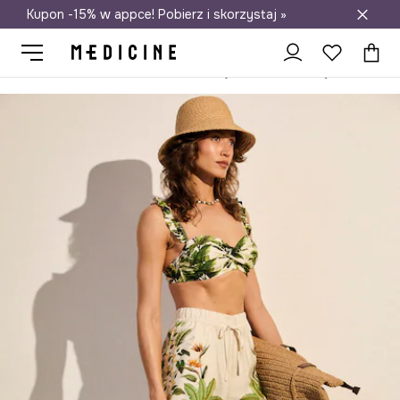
Kupon -15% w appce! Pobierz i skorzystaj »
Darmowa dostawa do salonów
Medicine
Ona
Odzież
Stroje kąpielowe
Dwuczęściowe