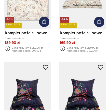
-36%
-34%
FINAL SALE
FINAL SALE
Komplet pościeli bawełnianej wzorzystej 200 x 200 cm
Komplet pościeli bawełnianej wzorzystej 160 x 200 cm
Cena aktualna:
Cena aktualna:
189,90 zł
169,90 zł
Cena regularna:
299,90 zł
Cena regularna:
259,90 zł
Najniższa cena:
299,90 zł
Najniższa cena:
259,90 zł