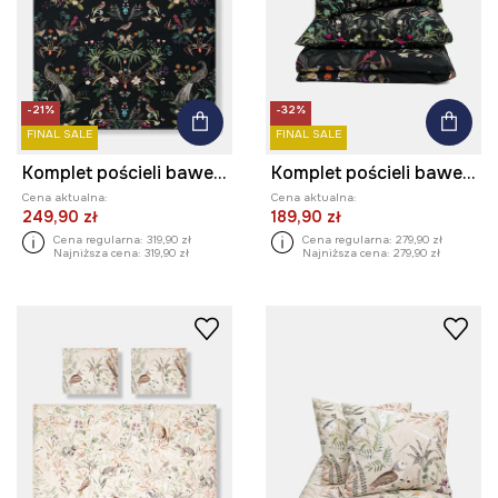
-21%
-32%
FINAL SALE
FINAL SALE
Komplet pościeli bawełnianej wzorzystej 200 x 200 cm
Komplet pościeli bawełnianej wzorzystej 160 x 200 cm
Cena aktualna:
Cena aktualna:
249,90 zł
189,90 zł
Cena regularna:
319,90 zł
Cena regularna:
279,90 zł
Najniższa cena:
319,90 zł
Najniższa cena:
279,90 zł