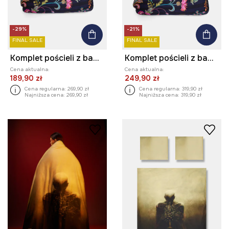
-29%
-21%
FINAL SALE
FINAL SALE
Komplet pościeli z bawełny satynowej 160 x 200 cm
Komplet pościeli z bawełny satynowej 200 x 200 cm
Cena aktualna:
Cena aktualna:
189,90 zł
249,90 zł
Cena regularna:
269,90 zł
Cena regularna:
319,90 zł
Najniższa cena:
269,90 zł
Najniższa cena:
319,90 zł