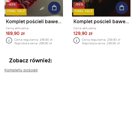
-43%
-50%
FINAL SALE
FINAL SALE
Komplet pościeli bawełnianej świątecznej 200 x 200 cm
Komplet pościeli bawełnianej świątecznej 160 x 200 cm
Cena aktualna:
Cena aktualna:
169,90 zł
129,90 zł
Cena regularna:
299,90 zł
Cena regularna:
259,90 zł
Najniższa cena:
299,90 zł
Najniższa cena:
259,90 zł
Zobacz również:
Komplety pościeli