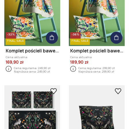
-32%
-36%
FINAL SALE
FINAL SALE
Komplet pościeli bawełnianej z kolekcji Eviva L'arte
Komplet pościeli bawełnianej z kolekcji Eviva L'arte
Cena aktualna:
Cena aktualna:
169,90 zł
189,90 zł
Cena regularna:
249,90 zł
Cena regularna:
299,90 zł
Najniższa cena:
249,90 zł
Najniższa cena:
299,90 zł