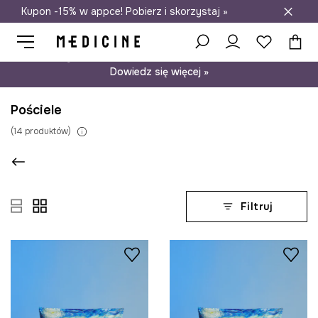
Kupon -15% w appce! Pobierz i skorzystaj »
Darmowa dostawa do salonów
Psst… mamy dla Ciebie kupon -15% na modele nieprzecenione.
Dowiedz się więcej »
Pościele
(
14
produktów
)
Filtruj