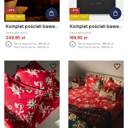
-28%
-41%
FINAL SALE
FINAL SALE
Komplet pościeli bawełnianej z kolekcji Zdzisław Beksiński x Medicine
Komplet pościeli bawełnianej z kolekcji Zdzisław Beksiński x Medicine
Cena aktualna:
Cena aktualna:
249,90 zł
169,90 zł
Cena regularna:
349,90 zł
Cena regularna:
289,90 zł
Najniższa cena:
349,90 zł
Najniższa cena:
289,90 zł