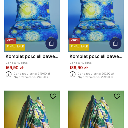
-32%
-36%
FINAL SALE
FINAL SALE
Komplet pościeli bawełnianej z kolekcji Eviva L'arte
Komplet pościeli bawełnianej z kolekcji Eviva L'arte
Cena aktualna:
Cena aktualna:
169,90 zł
189,90 zł
Cena regularna:
249,90 zł
Cena regularna:
299,90 zł
Najniższa cena:
249,90 zł
Najniższa cena:
299,90 zł