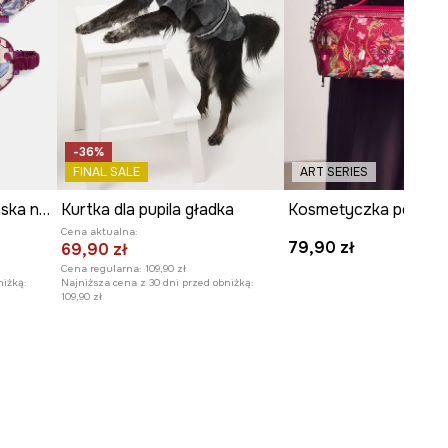
-36%
FINAL SALE
ART SERIES
Jedwabny zestaw opaska na oczy i gumki do włosów z kolekcji Ilona Tambor x Medicine
Kurtka dla pupila gładka
Cena aktualna:
79,90 zł
69,90 zł
Cena regularna:
109,90 zł
niżką:
Najniższa cena z 30 dni przed obniżką:
109,90 zł