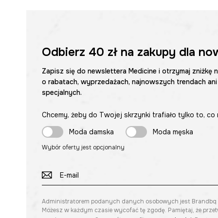
Odbierz
40 zł
na zakupy dla no
Zapisz się do newslettera Medicine i otrzymaj zniżkę 
o rabatach, wyprzedażach, najnowszych trendach ani
specjalnych.
Chcemy, żeby do Twojej skrzynki trafiało tylko to, co 
Moda damska
Moda męska
Wybór oferty jest opcjonalny
Administratorem podanych danych osobowych jest Brandbq sp. 
Możesz w każdym czasie wycofać tę zgodę. Pamiętaj, że prze