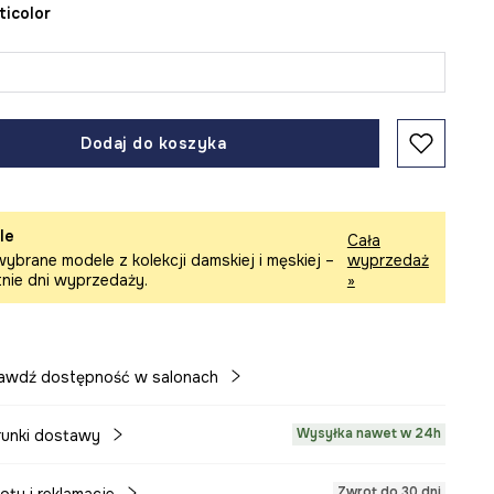
lticolor
Dodaj do koszyka
le
Cała
ybrane modele z kolekcji damskiej i męskiej –
wyprzedaż
tnie dni wyprzedaży.
»
awdź dostępność w salonach
Wysyłka nawet w 24h
unki dostawy
Zwrot do 30 dni