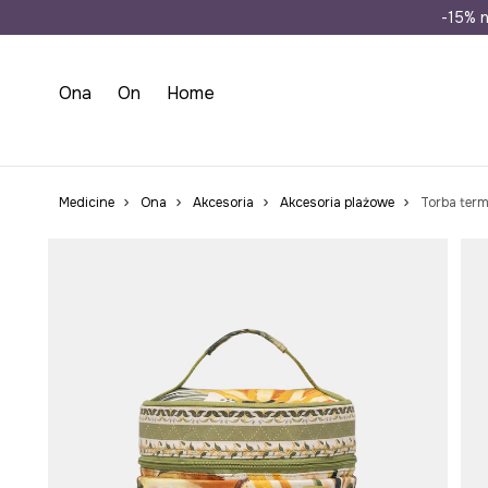
Wysyłka n
-15% n
Ona
On
Home
Medicine
Ona
Akcesoria
Akcesoria plażowe
Torba term