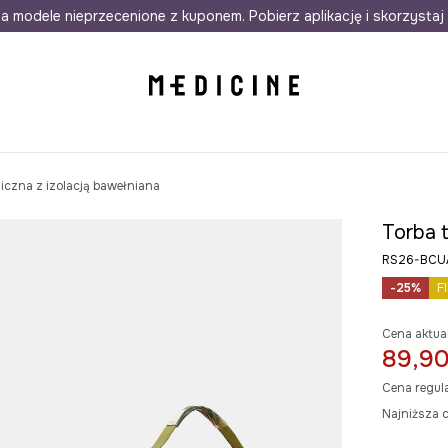
awet w 24h
a modele nieprzecenione z kuponem. Pobierz aplikację i skorzystaj 
Darmowa dostawa do salonów
30 d
iczna z izolacją bawełniana
Torba t
RS26-BCU
-25%
F
Cena aktua
89,90
Cena regul
Najniższa 