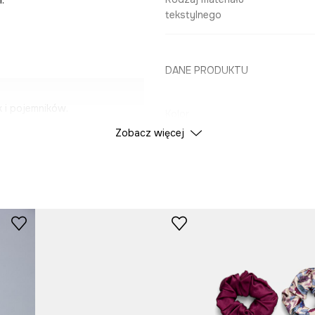
tekstylnego
DANE PRODUKTU
 i pojemników.
Kolor
Zobacz więcej
stości wnętrza torby.
ID Produktu
RS26
daje torbie
Producent
a utrzymanie
odukty.
ją na komfortowe