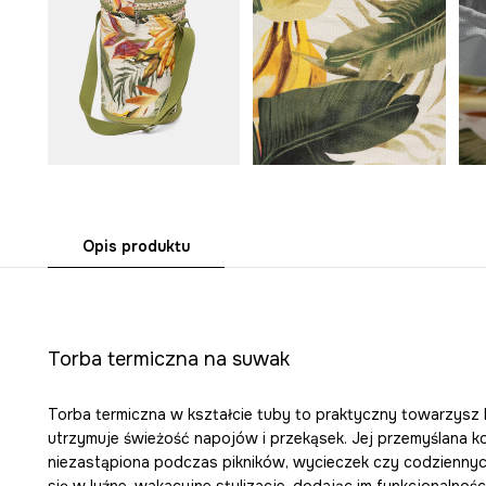
Opis produktu
Torba termiczna na suwak
Torba termiczna w kształcie tuby to praktyczny towarzysz le
utrzymuje świeżość napojów i przekąsek. Jej przemyślana ko
niezastąpiona podczas pikników, wycieczek czy codziennyc
się w luźne, wakacyjne stylizacje, dodając im funkcjonalności