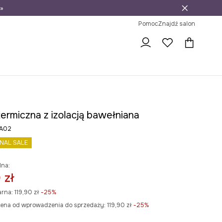
»
ni na zwrot
Pomoc
Znajdź salon
ermiczna z izolacją bawełniana
A02
INAL SALE
lna:
 zł
arna:
119,90 zł
-25%
cena od wprowadzenia do sprzedaży:
119,90 zł
 -25%