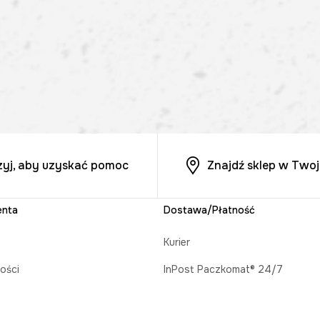
zyj, aby uzyskać pomoc
Znajdź sklep w Twoj
enta
Dostawa/Płatność
Kurier
ości
InPost Paczkomat® 24/7
acji zamówienia
Odbiór w salonie MEDICINE