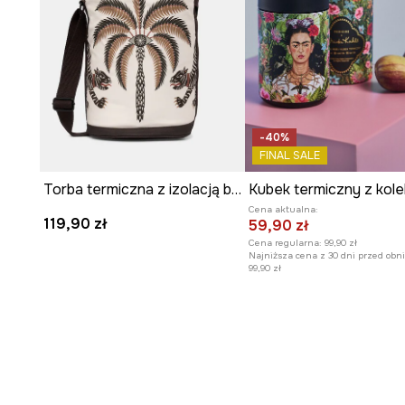
noszenie.
Roślinny, tropikalny wzór
podkreśla letni styl.
-40%
FINAL SALE
Torba termiczna z izolacją bawełniana
Cena aktualna:
119,90 zł
59,90 zł
Cena regularna:
99,90 zł
Najniższa cena z 30 dni przed obni
99,90 zł