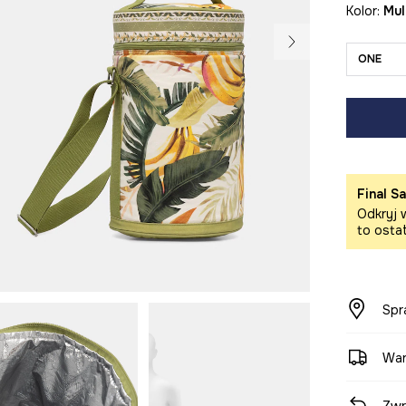
Kolor:
mu
ONE
Final Sa
Odkryj w
to osta
Spr
War