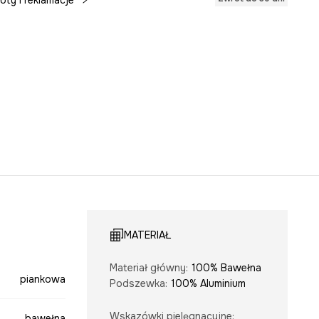
oty i reklamacje
MATERIAŁ
Materiał główny
:
100% Bawełna
piankowa
Podszewka
:
100% Aluminium
Wskazówki pielęgnacyjne
:
bawełna