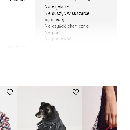
Nie wybielać.
Nie suszyć w suszarce
bębnowej.
Nie czyścić chemicznie.
Nie prać.
Nie prasować.
multicolor
WYMIARY
-BCUA02-MLA
Wymiary
:
22 x 36 cm