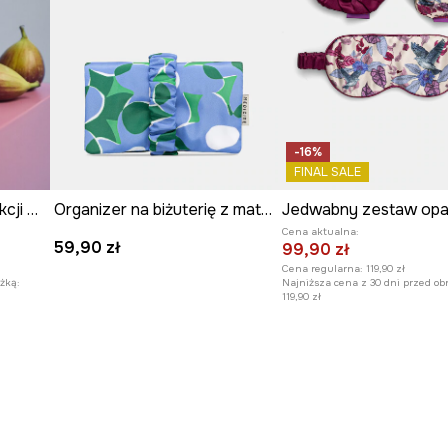
-16%
FINAL SALE
Kubek termiczny z kolekcji Frida
Organizer na biżuterię z materiału tekstylnego
Cena aktualna:
59,90 zł
99,90 zł
Cena regularna:
119,90 zł
żką:
Najniższa cena z 30 dni przed ob
119,90 zł