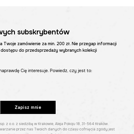
wych subskrybentów
na Twoje zamówienie za min. 200 zł. Nie przegap informacji
 dostępu do przedsprzedaży wybranych kolekcji
naprawdę Cię interesuje. Powiedz, czy jest to:
Zapisz mnie
z o.o. z siedzibą w Krakowie, Aleja Pokoju 18, 31-564 Kraków.
twarzanie przez nas Twoich danych do czasu cofnięcia zgody jest