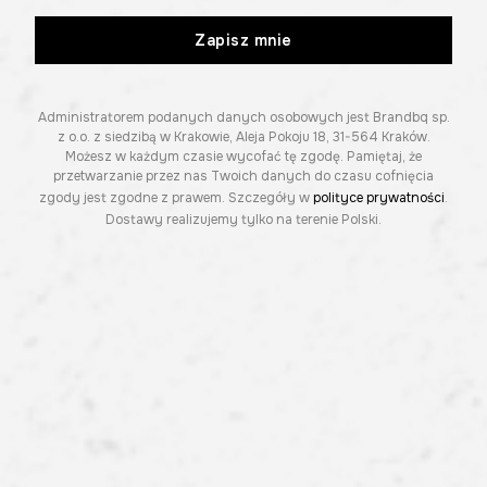
Zapisz mnie
Administratorem podanych danych osobowych jest Brandbq sp.
z o.o. z siedzibą w Krakowie, Aleja Pokoju 18, 31-564 Kraków.
Możesz w każdym czasie wycofać tę zgodę. Pamiętaj, że
przetwarzanie przez nas Twoich danych do czasu cofnięcia
zgody jest zgodne z prawem. Szczegóły w
polityce prywatności
.
Dostawy realizujemy tylko na terenie Polski.