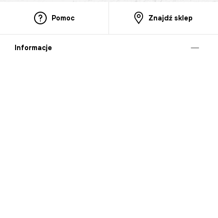
Pomoc
Znajdź sklep
Informacje
O nas
Nasze salony
Aplikacja mobilna
Zasady prezentowania towarów
Projekt Murale
Blog
Cooperation
Zgłaszanie naruszeń (whistleblowing)