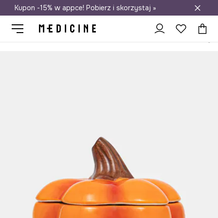
Kupon -15% w appce! Pobierz i skorzystaj »
Darmowa dostawa do salonów
Medicine
Home
Salon
Dekoracje
Dekoracja otwierana - dyni