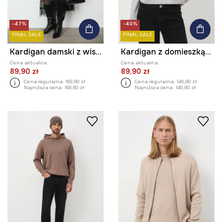
-47%
-40%
FINAL SALE
FINAL SALE
Kardigan damski z wiskozą
Kardigan z domieszką wełny damski melanżowy
Cena aktualna:
Cena aktualna:
89,90 zł
89,90 zł
Cena regularna:
169,90 zł
Cena regularna:
149,90 zł
Najniższa cena:
169,90 zł
Najniższa cena:
149,90 zł