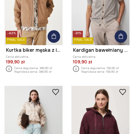
-42%
-31%
FINAL SALE
FINAL SALE
Kurtka biker męska z imitacji zamszu kolor brązowy
Kardigan bawełniany męski z fakturą
Cena aktualna:
Cena aktualna:
199,90 zł
109,90 zł
Cena regularna:
349,90 zł
Cena regularna:
159,90 zł
Najniższa cena:
349,90 zł
Najniższa cena:
159,90 zł