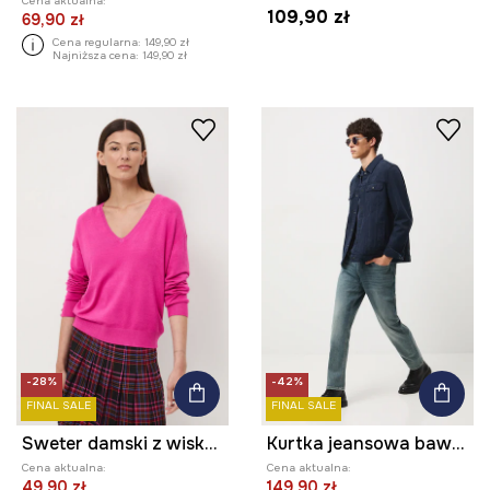
Cena aktualna:
109,90 zł
69,90 zł
Cena regularna:
149,90 zł
Najniższa cena:
149,90 zł
-28%
-42%
FINAL SALE
FINAL SALE
Sweter damski z wiskozą
Kurtka jeansowa bawełniana męska z efektem sprania
Cena aktualna:
Cena aktualna:
49,90 zł
149,90 zł