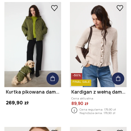
-50%
FINAL SALE
Kurtka pikowana damska
Kardigan z wełną damskie z falbanką
Cena aktualna:
269,90 zł
89,90 zł
Cena regularna:
179,90 zł
Najniższa cena:
179,90 zł