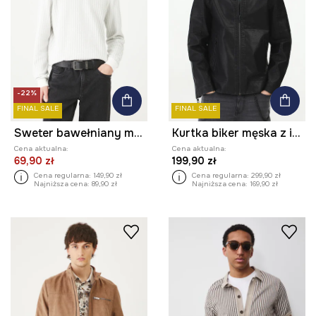
-22%
FINAL SALE
FINAL SALE
Sweter bawełniany męski z fakturą kolor szary
Kurtka biker męska z imitacji skóry kolor czarny
Cena aktualna:
Cena aktualna:
69,90 zł
199,90 zł
Cena regularna:
149,90 zł
Cena regularna:
299,90 zł
Najniższa cena:
89,90 zł
Najniższa cena:
169,90 zł