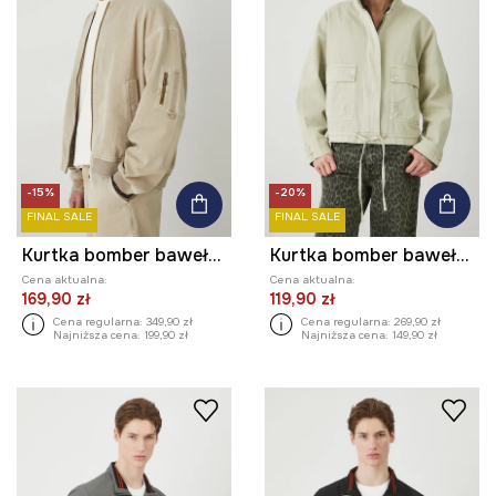
-15%
-20%
FINAL SALE
FINAL SALE
Kurtka bomber bawełniana męska kolor beżowy
Kurtka bomber bawełniana damska gładka kolor zielony
Cena aktualna:
Cena aktualna:
169,90 zł
119,90 zł
Cena regularna:
349,90 zł
Cena regularna:
269,90 zł
Najniższa cena:
199,90 zł
Najniższa cena:
149,90 zł