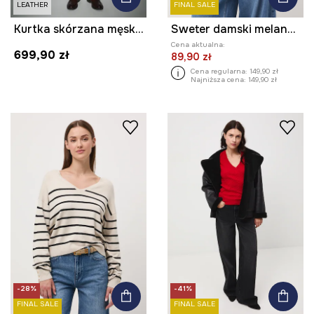
LEATHER
FINAL SALE
Kurtka skórzana męska gładka
Sweter damski melanżowy
Cena aktualna:
699,90 zł
89,90 zł
Cena regularna:
149,90 zł
Najniższa cena:
149,90 zł
-28%
-41%
FINAL SALE
FINAL SALE