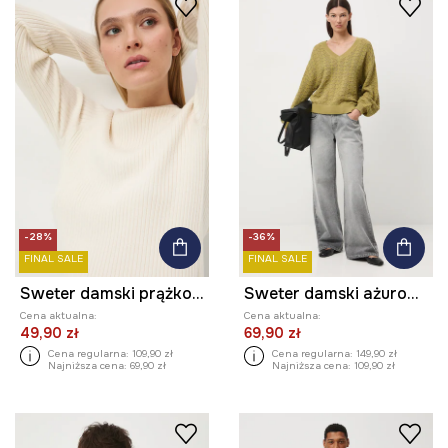
-28%
-36%
FINAL SALE
FINAL SALE
Sweter damski prążkowany
Sweter damski ażurowy
Cena aktualna:
Cena aktualna:
49,90 zł
69,90 zł
Cena regularna:
109,90 zł
Cena regularna:
149,90 zł
Najniższa cena:
69,90 zł
Najniższa cena:
109,90 zł