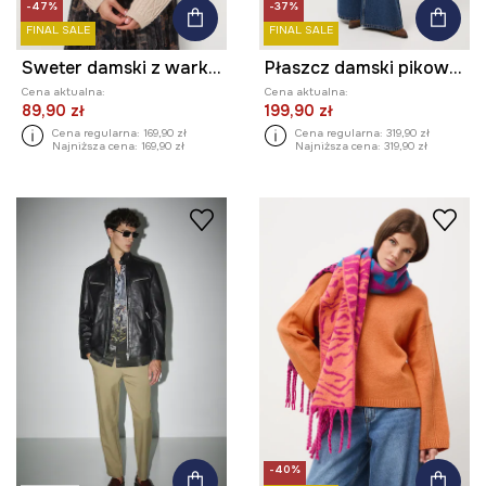
-47%
-37%
FINAL SALE
FINAL SALE
Sweter damski z warkoczowym splotem
Płaszcz damski pikowany
Cena aktualna:
Cena aktualna:
89,90 zł
199,90 zł
Cena regularna:
169,90 zł
Cena regularna:
319,90 zł
Najniższa cena:
169,90 zł
Najniższa cena:
319,90 zł
-40%