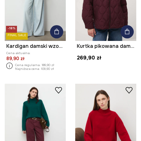
-18%
FINAL SALE
Kardigan damski wzorzysty
Kurtka pikowana damska
Cena aktualna:
269,90 zł
89,90 zł
Cena regularna:
189,90 zł
Najniższa cena:
109,90 zł