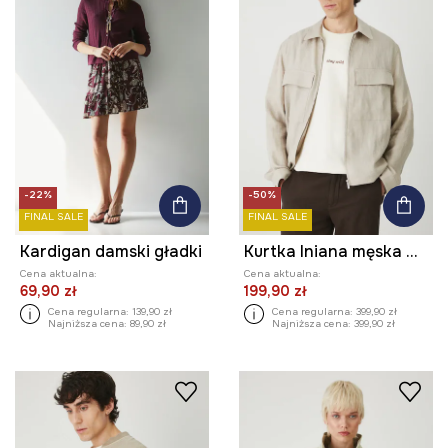
-22%
-50%
FINAL SALE
FINAL SALE
Kardigan damski gładki
Kurtka lniana męska melanżowa kolor beżowy
Cena aktualna:
Cena aktualna:
69,90 zł
199,90 zł
Cena regularna:
139,90 zł
Cena regularna:
399,90 zł
Najniższa cena:
89,90 zł
Najniższa cena:
399,90 zł