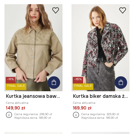
-11%
-15%
FINAL SALE
FINAL SALE
Kurtka jeansowa bawełniana damska z ozdobnymi haftami kolor zielony
Kurtka biker damska żakardowa kolor multicolor
Cena aktualna:
Cena aktualna:
149,90 zł
169,90 zł
Cena regularna:
299,90 zł
Cena regularna:
329,90 zł
Najniższa cena:
169,90 zł
Najniższa cena:
199,90 zł