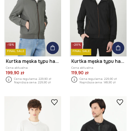
-13%
-20%
FINAL SALE
FINAL SALE
Kurtka męska typu harrington gładka kolor szary
Kurtka męska typu harrington gładka kolor czarny
Cena aktualna:
Cena aktualna:
199,90 zł
119,90 zł
Cena regularna:
229,90 zł
Cena regularna:
229,90 zł
Najniższa cena:
229,90 zł
Najniższa cena:
149,90 zł