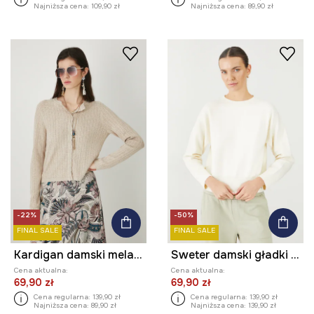
Najniższa cena:
109,90 zł
Najniższa cena:
89,90 zł
-22%
-50%
FINAL SALE
FINAL SALE
Kardigan damski melanżowy
Sweter damski gładki z wiskozą kolor beżowy
Cena aktualna:
Cena aktualna:
69,90 zł
69,90 zł
Cena regularna:
139,90 zł
Cena regularna:
139,90 zł
Najniższa cena:
89,90 zł
Najniższa cena:
139,90 zł