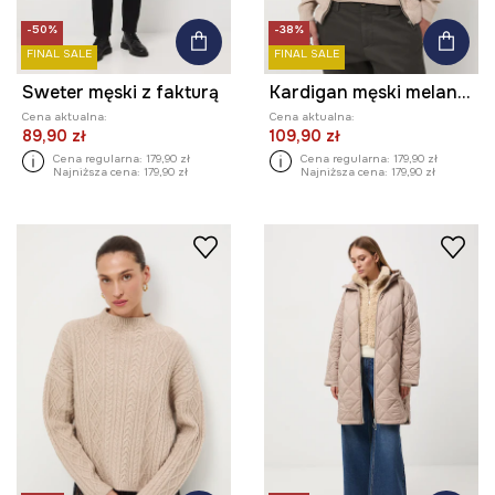
-50%
-38%
FINAL SALE
FINAL SALE
Sweter męski z fakturą
Kardigan męski melanżowy z wiskozą
Cena aktualna:
Cena aktualna:
89,90 zł
109,90 zł
Cena regularna:
179,90 zł
Cena regularna:
179,90 zł
Najniższa cena:
179,90 zł
Najniższa cena:
179,90 zł