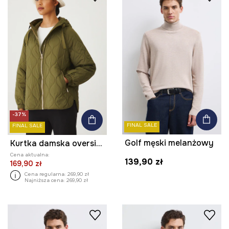
-37%
FINAL SALE
FINAL SALE
Golf męski melanżowy
Kurtka damska oversize pikowana kolor zielony
Cena aktualna:
139,90 zł
169,90 zł
Cena regularna:
269,90 zł
Najniższa cena:
269,90 zł