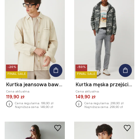
-20%
-50%
FINAL SALE
FINAL SALE
Kurtka jeansowa bawełniana z diagonalu
Kurtka męska przejściowa
Cena aktualna:
Cena aktualna:
119,90 zł
149,90 zł
Cena regularna:
199,90 zł
Cena regularna:
299,90 zł
Najniższa cena:
149,90 zł
Najniższa cena:
299,90 zł