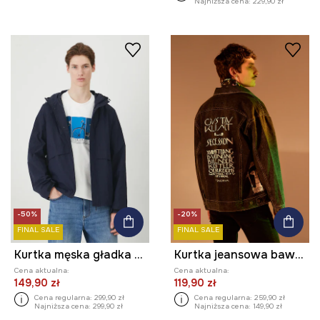
Najniższa cena:
229,90 zł
-50%
-20%
FINAL SALE
FINAL SALE
Kurtka męska gładka kolor granatowy
Kurtka jeansowa bawełniana męska z kolekcji Eviva L'arte kolor czarny
Cena aktualna:
Cena aktualna:
149,90 zł
119,90 zł
Cena regularna:
299,90 zł
Cena regularna:
259,90 zł
Najniższa cena:
299,90 zł
Najniższa cena:
149,90 zł