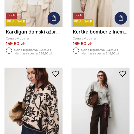
-30%
-32%
FINAL SALE
FINAL SALE
Kardigan damski ażurowy
Kurtka bomber z lnem damska wzorzysta
Cena aktualna:
Cena aktualna:
159,90 zł
169,90 zł
Cena regularna:
229,90 zł
Cena regularna:
249,90 zł
Najniższa cena:
229,90 zł
Najniższa cena:
249,90 zł