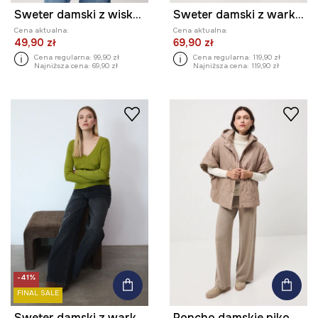
Sweter damski z wiskozą w pasy
Sweter damski z warkoczowym splotem
Cena aktualna:
Cena aktualna:
49,90 zł
69,90 zł
Cena regularna:
99,90 zł
Cena regularna:
119,90 zł
Najniższa cena:
69,90 zł
Najniższa cena:
119,90 zł
-41%
FINAL SALE
Sweter damski z warkoczowym splotem
Poncho damskie pikowane