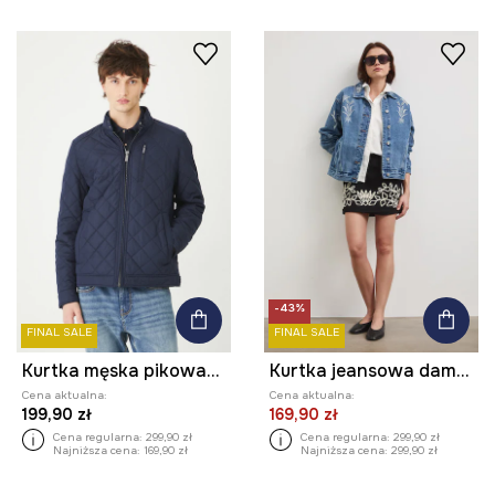
-43%
FINAL SALE
FINAL SALE
Kurtka męska pikowana kolor granatowy
Kurtka jeansowa damska z ozdobnymi haftami
Cena aktualna:
Cena aktualna:
199,90 zł
169,90 zł
Cena regularna:
299,90 zł
Cena regularna:
299,90 zł
Najniższa cena:
169,90 zł
Najniższa cena:
299,90 zł