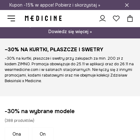
Kupon -15% w appce! Pobierz i skorzystaj »
Darmowa dostawa do salonów
Psst… mamy dla Ciebie kupon -15% na modele nieprzecenione.
Dowiedz się więcej »
–30% NA KURTKI, PŁASZCZE I SWETRY
–30% na kurtki, płaszcze i swetry przy zakupach za min. 200 zł z
kodem ZIMNO. Promocja obowiązuje do 25.11 w aplikacji oraz do 26.11 na
wearmedicine.com i w salonach stacjonarnych. Nie łączy się z innymi
promocjami, kodami rabatowymi oraz nie obejmuje kolekcji Zdzisław
Beksiński x Medicine.
-30% na wybrane modele
(
388
produktów
)
ona
on