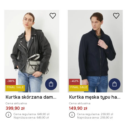
-38%
-42%
FINAL SALE
FINAL SALE
Kurtka skórzana damska biker kolor czarny
Kurtka męska typu harrington gładka kolor granatowy
Cena aktualna:
Cena aktualna:
399,90 zł
149,90 zł
Cena regularna:
649,90 zł
Cena regularna:
259,90 zł
Najniższa cena:
649,90 zł
Najniższa cena:
259,90 zł