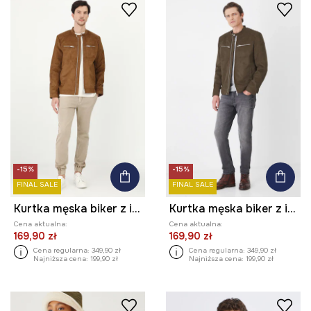
-15%
-15%
FINAL SALE
FINAL SALE
Kurtka męska biker z imitacji zamszu kolor beżowy
Kurtka męska biker z imitacji zamszu kolor zielony
Cena aktualna:
Cena aktualna:
169,90 zł
169,90 zł
Cena regularna:
349,90 zł
Cena regularna:
349,90 zł
Najniższa cena:
199,90 zł
Najniższa cena:
199,90 zł