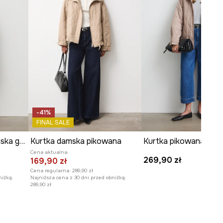
wzrostu i ma na sobie rozmiar
ONE.
Tabela rozmiarów
-41%
FINAL SALE
Kurtka koszulowa damska gładka
Kurtka damska pikowana
Kurtka pikowana dam
Cena aktualna:
269,90 zł
169,90 zł
Cena regularna:
289,90 zł
niżką:
Najniższa cena z 30 dni przed obniżką:
289,90 zł