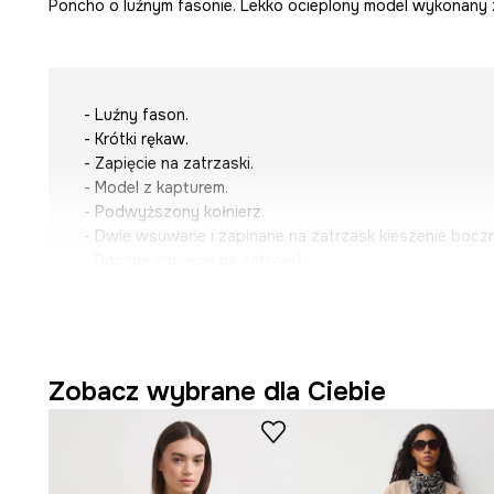
Poncho o luźnym fasonie. Lekko ocieplony model wykonany 
- Luźny fason.
- Krótki rękaw.
- Zapięcie na zatrzaski.
- Model z kapturem.
- Podwyższony kołnierz.
- Dwie wsuwane i zapinane na zatrzask kieszenie boczn
- Boczne zapięcie na zatrzaski.
- Lekko ocieplony model na podszewce.
- Pikowany model.
- Długość: 69 cm.
- Szerokość pod pachami: 77,5 cm.
- Wymiary podane dla rozmiaru: ONE.
Zobacz wybrane dla Ciebie