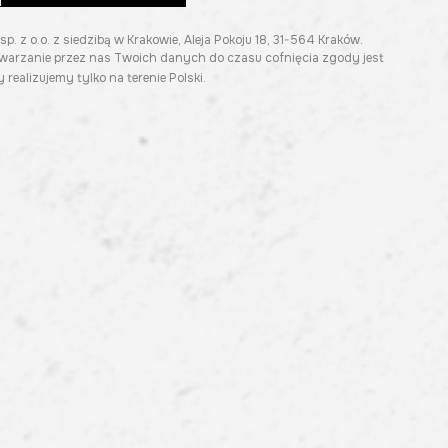
z o.o. z siedzibą w Krakowie, Aleja Pokoju 18, 31-564 Kraków.
twarzanie przez nas Twoich danych do czasu cofnięcia zgody jest
 realizujemy tylko na terenie Polski.