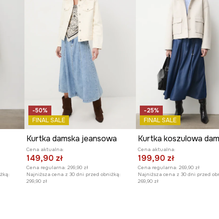
-50%
-25%
FINAL SALE
FINAL SALE
Kurtka damska jeansowa
Cena aktualna:
Cena aktualna:
149,90 zł
199,90 zł
Cena regularna:
299,90 zł
Cena regularna:
269,90 zł
żką:
Najniższa cena z 30 dni przed obniżką:
Najniższa cena z 30 dni przed ob
299,90 zł
269,90 zł