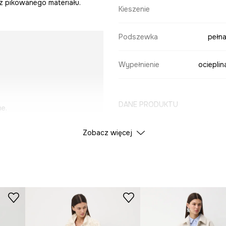
z pikowanego materiału.
Kieszenie
Podszewka
pełna
Wypełnienie
ociepli
DANE PRODUKTU
e.
Zobacz więcej
Kolor
ID Produktu
RW25