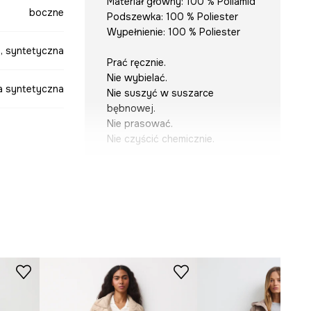
Materiał główny: 100 % Poliamid
boczne
Podszewka: 100 % Poliester
Wypełnienie: 100 % Poliester
, syntetyczna
Prać ręcznie.
Nie wybielać.
na syntetyczna
Nie suszyć w suszarce
bębnowej.
Nie prasować.
Nie czyścić chemicznie.
beżowy
KRÓJ
Krój
:
oversize
-SYD503-80X
WYMIARY
Modelka na zdjęciu ma 176 cm