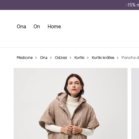
Wysyłka n
-15% n
Ona
On
Home
Medicine
Ona
Odzież
Kurtki
Kurtki krótkie
Poncho d