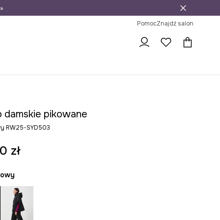
»
ni na zwrot
Pomoc
Znajdź salon
 damskie pikowane
owy RW25-SYD503
0 zł
żowy