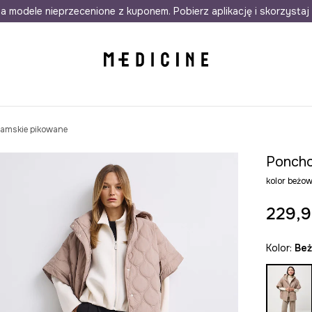
awet w 24h
a modele nieprzecenione z kuponem. Pobierz aplikację i skorzystaj 
Darmowa dostawa do salonów
30 d
amskie pikowane
Poncho
kolor beż
229,9
Kolor:
be