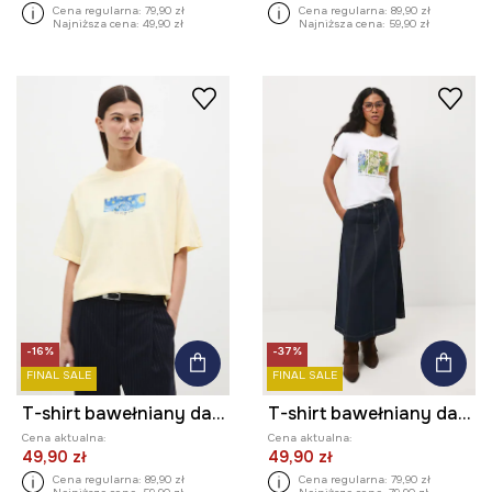
Cena regularna:
79,90 zł
Cena regularna:
89,90 zł
Najniższa cena:
49,90 zł
Najniższa cena:
59,90 zł
-16%
-37%
FINAL SALE
FINAL SALE
T-shirt bawełniany damski z kolekcji Eviva L'arte
T-shirt bawełniany damski z elastanem z kolekcji Eviva L'arte
Cena aktualna:
Cena aktualna:
49,90 zł
49,90 zł
Cena regularna:
89,90 zł
Cena regularna:
79,90 zł