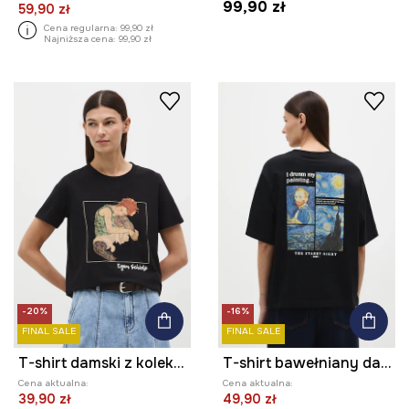
99,90 zł
59,90 zł
Cena regularna:
99,90 zł
Najniższa cena:
99,90 zł
-20%
-16%
FINAL SALE
FINAL SALE
T-shirt damski z kolekcji Eviva L'arte
T-shirt bawełniany damski z kolekcji Eviva L'arte
Cena aktualna:
Cena aktualna:
39,90 zł
49,90 zł