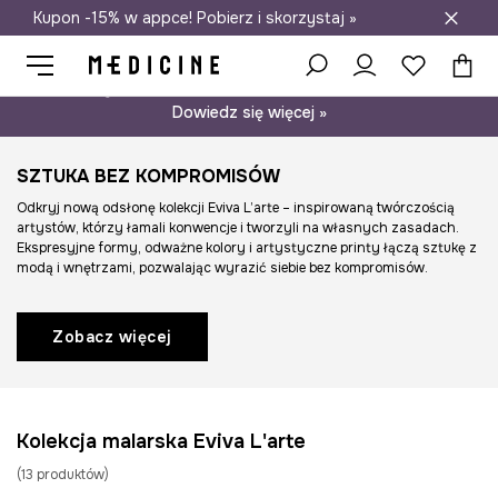
Kupon -15% w appce! Pobierz i skorzystaj »
Darmowa dostawa do salonów
Psst… mamy dla Ciebie kupon -15% na modele nieprzecenione.
Dowiedz się więcej »
SZTUKA BEZ KOMPROMISÓW
Odkryj nową odsłonę kolekcji Eviva L’arte – inspirowaną twórczością
artystów, którzy łamali konwencje i tworzyli na własnych zasadach.
Ekspresyjne formy, odważne kolory i artystyczne printy łączą sztukę z
modą i wnętrzami, pozwalając wyrazić siebie bez kompromisów.
Zobacz więcej
Kolekcja malarska Eviva L'arte
(
13
produktów
)