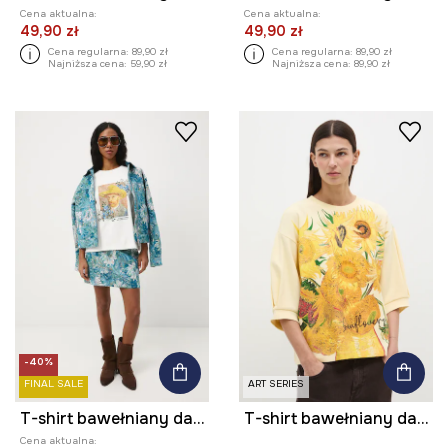
Cena aktualna:
Cena aktualna:
49,90 zł
49,90 zł
Cena regularna:
89,90 zł
Cena regularna:
89,90 zł
Najniższa cena:
59,90 zł
Najniższa cena:
89,90 zł
-40%
FINAL SALE
ART SERIES
T-shirt bawełniany damski z kolekcji Eviva L'arte
T-shirt bawełniany damski z kolekcji Eviva L'arte
Cena aktualna: