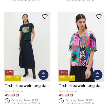
Najniższa cena:
59,90 zł
Najniższa cena:
79,90 zł
-37%
-50%
FINAL SALE
FINAL SALE
T-shirt bawełniany damski z elastanem z kolekcji Eviva L'arte
T-shirt bawełniany damski z kolekcji Eviva L'arte
Cena aktualna:
Cena aktualna:
49,90 zł
49,90 zł
Cena regularna:
79,90 zł
Cena regularna:
99,90 zł
Najniższa cena:
79,90 zł
Najniższa cena:
99,90 zł