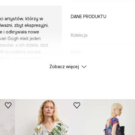
DANE PRODUKTU
ci artystów, którzy w
ważni, zbyt ekspresyjni,
ne i odkrywała nowe
Kolekcja
van Gogh mieli jeden
asów, a ich dzieła, dziś
 tej kolekcji sztuka
Kolor
e formy, warstwowość,
acje, które nie narzucają
Zobacz więcej
ID Produktu
RS26
czerpią z ekspresyjnego
żnych kontrastów i
iają się akcesoria i
Producent
ko garderobę, ale i
które nie mieszczą się w
ie, odwagi, otwartości
onwencją.