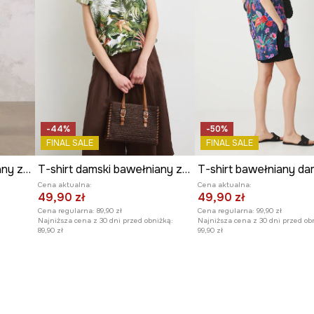
ycia” autorstwa Henriego
-44%
-50%
FINAL SALE
FINAL SALE
T-shirt damski bawełniany z kolekcji Mythical Creatures
T-shirt damski bawełniany z elastanem z motywem roślinnym
Cena aktualna:
Cena aktualna:
49,90 zł
49,90 zł
Cena regularna:
89,90 zł
Cena regularna:
99,90 zł
Najniższa cena z 30 dni przed obniżką:
Najniższa cena z 30 dni przed ob
89,90 zł
99,90 zł