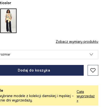
lticolor
Zobacz wymiary produktu
rozmiar
Dodaj do koszyka
le
Cała
ybrane modele z kolekcji damskiej i męskiej –
wyprzedaż
tnie dni wyprzedaży.
»