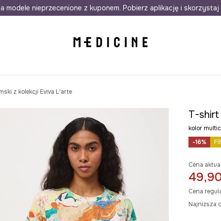
awet w 24h
a modele nieprzecenione z kuponem. Pobierz aplikację i skorzystaj 
Darmowa dostawa do salonów
30 d
ki z kolekcji Eviva L'arte
T-shirt
kolor mult
-16%
FI
Cena aktua
49,90
Cena regul
Najniższa c