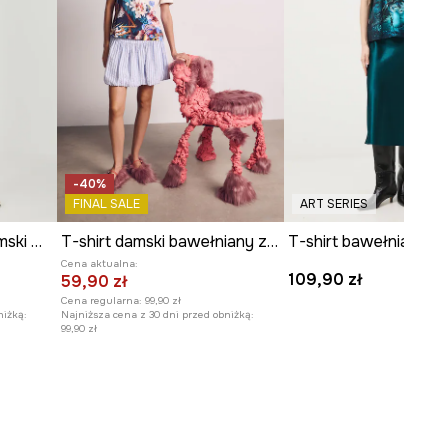
Zobacz wymiary produktu
-40%
FINAL SALE
ART SERIES
T-shirt bawełniany damski wzorzysty kolor multicolor
T-shirt damski bawełniany z elastanem z kolekcji Kit Mizeres x Medicine
Cena aktualna:
109,90 zł
59,90 zł
Cena regularna:
99,90 zł
niżką:
Najniższa cena z 30 dni przed obniżką:
99,90 zł