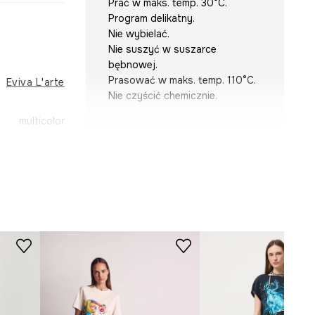
Prać w maks. temp. 30°C.
Program delikatny.
Nie wybielać.
Nie suszyć w suszarce
bębnowej.
Prasować w maks. temp. 110°C.
Eviva L'arte
Nie czyścić chemicznie.
multicolor
KRÓJ
-TSD259-MLA
Dekolt
:
okrągły
Krój
:
relaxed fit
WYMIARY
Modelka na zdjęciu ma 174 cm
wzrostu i ma na sobie rozmiar S.