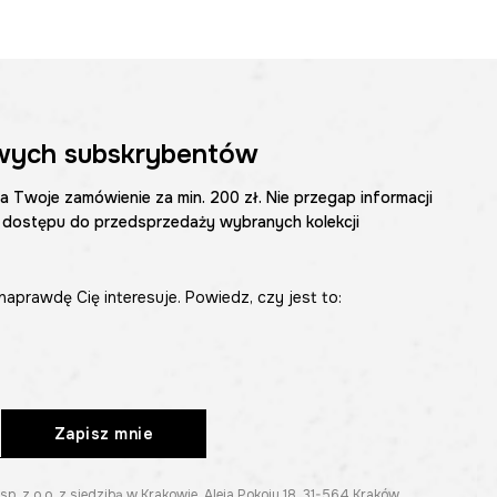
wych subskrybentów
na Twoje zamówienie za min. 200 zł. Nie przegap informacji
 dostępu do przedsprzedaży wybranych kolekcji
naprawdę Cię interesuje. Powiedz, czy jest to:
Zapisz mnie
z o.o. z siedzibą w Krakowie, Aleja Pokoju 18, 31-564 Kraków.