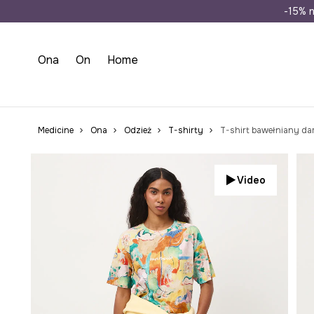
Wysyłka n
-15% n
Ona
On
Home
Medicine
Ona
Odzież
T-shirty
T-shirt bawełniany dams
Video