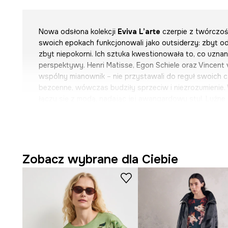
Nowa odsłona kolekcji
Eviva L’arte
czerpie z twórczoś
swoich epokach funkcjonowali jako outsiderzy: zbyt od
zbyt niepokorni. Ich sztuka kwestionowała to, co uzna
perspektywy. Henri Matisse, Egon Schiele oraz Vincent 
wspólny mianownik – nie przystawali do reguł swoich cz
bezcenne, wówczas budziły sprzeciw i niezrozumienie. W
łączy się z modą, nadając jej awangardowy styl. Luźn
swobodna sylwetka i artystyczny „chaos” tworzą styliz
zasad i pozwalają wyrażać siebie. Wzory na tkaninach 
malarstwa i szkiców, pełnych dynamicznych linii, odwa
intensywnego emocjonalnego ładunku. Obok ubrań pojaw
dodatki do wnętrz, dzięki którym sztuka przenika nie tyl
Zobacz wybrane dla Ciebie
przestrzeń domową, tworząc stylistyczną oazę.
Eviva L’arte
powstała z potrzeby pokazywania emocji, 
utartych schematach. To zaproszenie do wyrażania sieb
na to, co dookoła i tworzenia własnych kreacji poza k