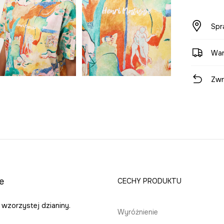
Spr
War
Zwr
e
CECHY PRODUKTU
z wzorzystej dzianiny.
Wyróżnienie