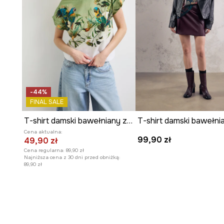
Wzór przedstawia kolaż inspirowany dziełem „Radość ż
Matisse’a.
- Fason oversize.
- Krótki rękaw.
- Obniżona linia ramion.
- Okrągły dekolt.
- Model z ozdobnym haftem.
-44%
- Wzorzysta dzianina.
FINAL SALE
- Długość: 65 cm.
- Szerokość w biuście: 54 cm.
T-shirt damski bawełniany z elastanem z motywem roślinnym
- Wymiary podane dla rozmiaru: S.
Cena aktualna:
99,90 zł
49,90 zł
Cena regularna:
89,90 zł
Najniższa cena z 30 dni przed obniżką:
89,90 zł