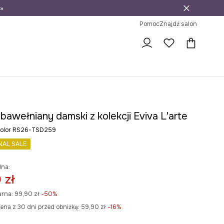
»
ni na zwrot
Pomoc
Znajdź salon
 bawełniany damski z kolekcji Eviva L'arte
icolor RS26-TSD259
NAL SALE
lna:
 zł
arna:
99,90 zł
-50%
ena z 30 dni przed obniżką:
59,90 zł
 -16%