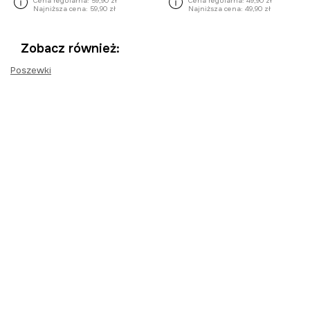
Cena regularna:
59,90 zł
Cena regularna:
49,90 zł
Najniższa cena:
59,90 zł
Najniższa cena:
49,90 zł
Zobacz również:
Poszewki