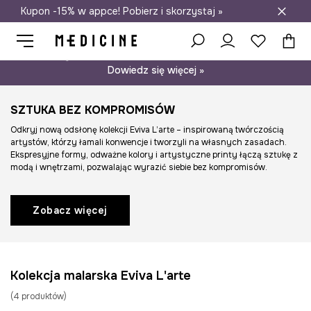
Kupon -15% w appce! Pobierz i skorzystaj »
Darmowa dostawa do salonów
Psst… mamy dla Ciebie kupon -15% na modele nieprzecenione.
Dowiedz się więcej »
SZTUKA BEZ KOMPROMISÓW
Odkryj nową odsłonę kolekcji Eviva L’arte – inspirowaną twórczością
artystów, którzy łamali konwencje i tworzyli na własnych zasadach.
Ekspresyjne formy, odważne kolory i artystyczne printy łączą sztukę z
modą i wnętrzami, pozwalając wyrazić siebie bez kompromisów.
Zobacz więcej
Kolekcja malarska Eviva L'arte
(
4
produktów
)