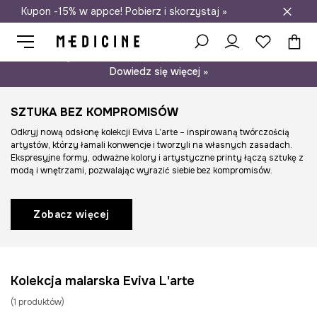
Kupon -15% w appce! Pobierz i skorzystaj »
Darmowa dostawa do salonów
Psst… mamy dla Ciebie kupon -15% na modele nieprzecenione.
Dowiedz się więcej »
SZTUKA BEZ KOMPROMISÓW
Odkryj nową odsłonę kolekcji Eviva L’arte – inspirowaną twórczością
artystów, którzy łamali konwencje i tworzyli na własnych zasadach.
Ekspresyjne formy, odważne kolory i artystyczne printy łączą sztukę z
modą i wnętrzami, pozwalając wyrazić siebie bez kompromisów.
Zobacz więcej
Kolekcja malarska Eviva L'arte
(
1
produktów
)