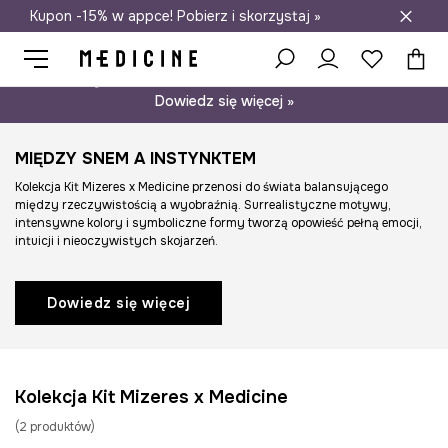
Kupon -15% w appce! Pobierz i skorzystaj »
Darmowa dostawa do salonów
Psst… mamy dla Ciebie kupon -15% na modele nieprzecenione.
Dowiedz się więcej »
MIĘDZY SNEM A INSTYNKTEM
Kolekcja Kit Mizeres x Medicine przenosi do świata balansującego
między rzeczywistością a wyobraźnią. Surrealistyczne motywy,
intensywne kolory i symboliczne formy tworzą opowieść pełną emocji,
intuicji i nieoczywistych skojarzeń.
Dowiedz się więcej
Kolekcja Kit Mizeres x Medicine
(
2
produktów
)