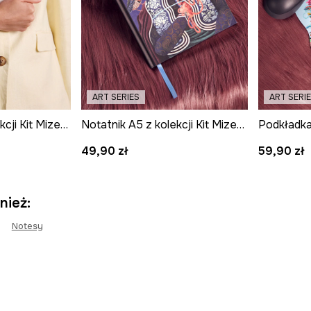
ART SERIES
ART SERI
Notatnik A5 z kolekcji Kit Mizeres x Medicine
Notatnik A5 z kolekcji Kit Mizeres x Medicine
49,90 zł
59,90 zł
nież:
Notesy