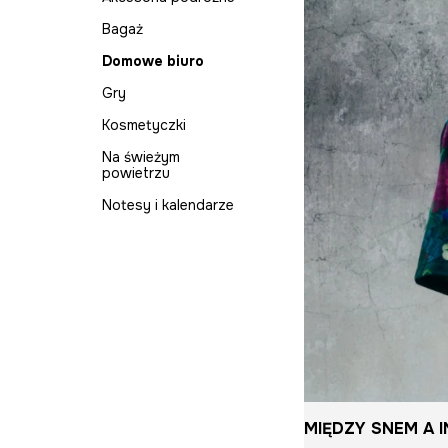
Portfele
T-shirty
Organizery na
T-shirty
Pościele
biżuterię
Bagaż
Kosmetyczki
Koszule na wesele
Sukienki na wesele
Szkatułki i
Poduszki i poszewki
Domowe biuro
Akcesoria plażowe
Komplety
organizery na
do salonu
Komplety
biżuterię
Gry
Gry
Kosmetyczki
Prezenty
Na świeżym
powietrzu
Notesy i kalendarze
MIĘDZY SNEM A 