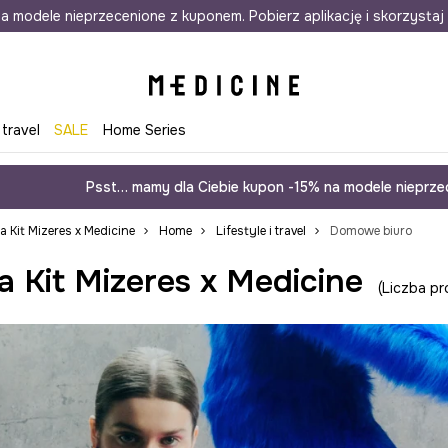
awet w 24h
a modele nieprzecenione z kuponem. Pobierz aplikację i skorzystaj 
Darmowa dostawa do salonów
30 d
 travel
SALE
Home Series
Psst… mamy dla Ciebie kupon -15% na modele nieprzec
ja Kit Mizeres x Medicine
Home
Lifestyle i travel
Domowe biuro
a Kit Mizeres x Medicine
Liczba pr