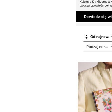
Kolekcja Kit Mizeres 
tworzą opowieść pełną 
Dowiedz się wi
Od najnowszych
Rodzaj notatnika