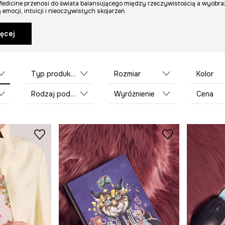
x Medicine przenosi do świata balansującego między rzeczywistością a wyobr
emocji, intuicji i nieoczywistych skojarzeń.
ęcej
Typ produktu
Rozmiar
Kolor
Rodzaj podkładki
Wyróżnienie
Cena