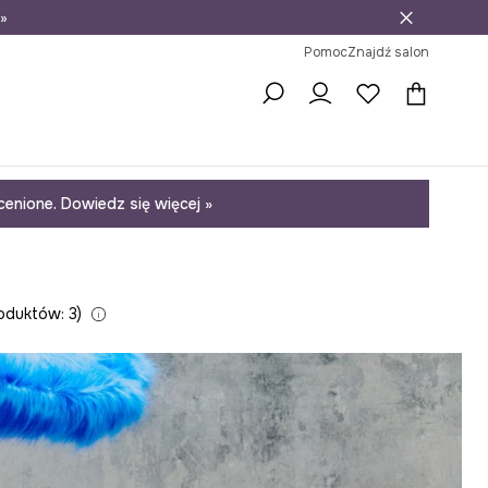
»
ni na zwrot
Pomoc
Znajdź salon
enione. Dowiedz się więcej »
oduktów: 3