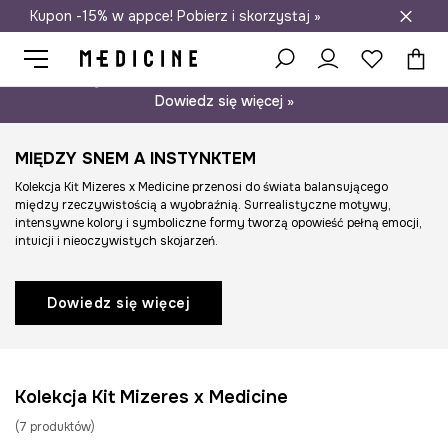
Kupon -15% w appce! Pobierz i skorzystaj »
Darmowa dostawa do salonów
Psst… mamy dla Ciebie kupon -15% na modele nieprzecenione.
Dowiedz się więcej »
MIĘDZY SNEM A INSTYNKTEM
Kolekcja Kit Mizeres x Medicine przenosi do świata balansującego
między rzeczywistością a wyobraźnią. Surrealistyczne motywy,
intensywne kolory i symboliczne formy tworzą opowieść pełną emocji,
intuicji i nieoczywistych skojarzeń.
Dowiedz się więcej
Kolekcja Kit Mizeres x Medicine
(
7
produktów
)