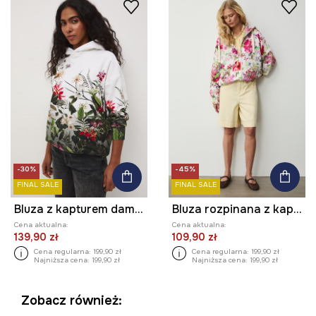
-30%
-45%
FINAL SALE
FINAL SALE
Bluza z kapturem damska bawełniana z elastanem
Bluza rozpinana z kapturem damska bawełniana
Cena aktualna:
Cena aktualna:
139,90 zł
109,90 zł
Cena regularna:
199,90 zł
Cena regularna:
199,90 zł
Najniższa cena:
199,90 zł
Najniższa cena:
199,90 zł
Zobacz również: