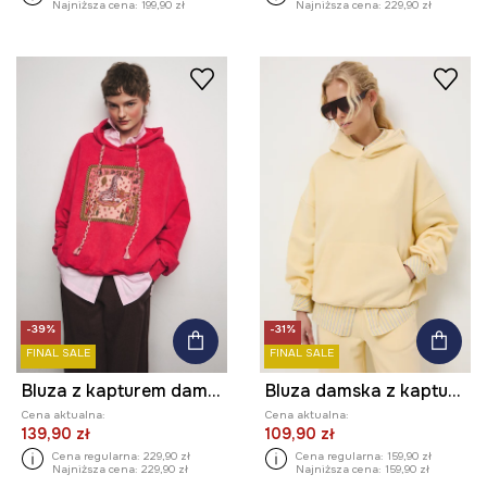
Najniższa cena:
199,90 zł
Najniższa cena:
229,90 zł
-39%
-31%
FINAL SALE
FINAL SALE
Bluza z kapturem damska bawełniana z kolekcji Ilona Tambor x Medicine
Bluza damska z kapturem gładka
Cena aktualna:
Cena aktualna:
139,90 zł
109,90 zł
Cena regularna:
229,90 zł
Cena regularna:
159,90 zł
Najniższa cena:
229,90 zł
Najniższa cena:
159,90 zł