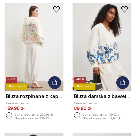
-30%
-40%
FINAL SALE
FINAL SALE
Bluza rozpinana z kapturem damska z bawełną
Bluza damska z bawełną
Cena aktualna:
Cena aktualna:
159,90 zł
89,90 zł
Cena regularna:
229,90 zł
Cena regularna:
149,90 zł
Najniższa cena:
229,90 zł
Najniższa cena:
149,90 zł