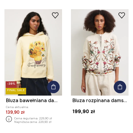
-39%
FINAL SALE
Bluza bawełniana damska z kolekcji Eviva L'arte
Bluza rozpinana damska bawełniana
Cena aktualna:
199,90 zł
139,90 zł
Cena regularna:
229,90 zł
Najniższa cena:
229,90 zł