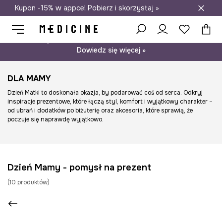
Kupon -15% w appce! Pobierz i skorzystaj »
Darmowa dostawa do salonów
Psst… mamy dla Ciebie kupon -15% na modele nieprzecenione.
Dowiedz się więcej »
DLA MAMY
Dzień Matki to doskonała okazja, by podarować coś od serca. Odkryj
inspiracje prezentowe, które łączą styl, komfort i wyjątkowy charakter –
od ubrań i dodatków po biżuterię oraz akcesoria, które sprawią, że
poczuje się naprawdę wyjątkowo.
Dzień Mamy - pomysł na prezent
(
10
produktów
)