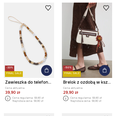
-33%
-50%
FINAL SALE
FINAL SALE
Zawieszka do telefonu z koralikami i tygrysim okiem
Brelok z ozdobą w kształcie kwiatu
Cena aktualna:
Cena aktualna:
39,90 zł
29,90 zł
Cena regularna:
59,90 zł
Cena regularna:
59,90 zł
Najniższa cena:
59,90 zł
Najniższa cena:
59,90 zł