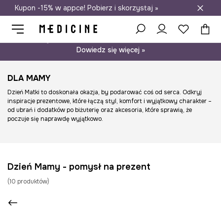
Kupon -15% w appce! Pobierz i skorzystaj »
Darmowa dostawa do salonów
Psst… mamy dla Ciebie kupon -15% na modele nieprzecenione.
Dowiedz się więcej »
DLA MAMY
Dzień Matki to doskonała okazja, by podarować coś od serca. Odkryj
inspiracje prezentowe, które łączą styl, komfort i wyjątkowy charakter –
od ubrań i dodatków po biżuterię oraz akcesoria, które sprawią, że
poczuje się naprawdę wyjątkowo.
Dzień Mamy - pomysł na prezent
(
10
produktów
)