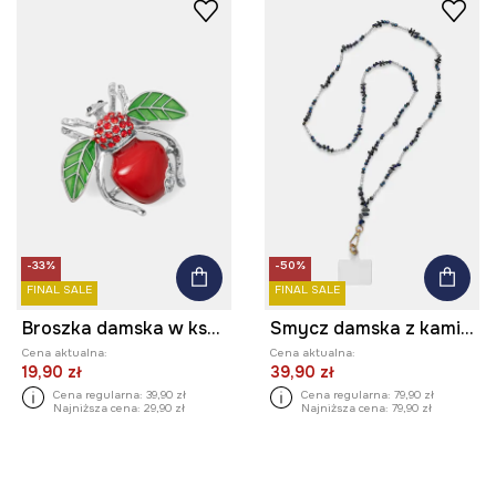
-33%
-50%
FINAL SALE
FINAL SALE
Broszka damska w kształcie owada
Smycz damska z kamienia naturalnego lapis lazuli
Cena aktualna:
Cena aktualna:
19,90 zł
39,90 zł
Cena regularna:
39,90 zł
Cena regularna:
79,90 zł
Najniższa cena:
29,90 zł
Najniższa cena:
79,90 zł