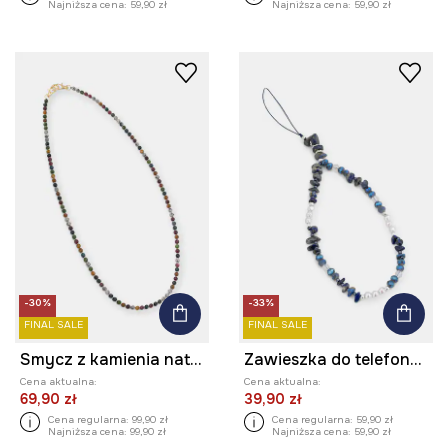
Najniższa cena:
59,90 zł
Najniższa cena:
59,90 zł
-30%
-33%
FINAL SALE
FINAL SALE
Smycz z kamienia naturalnego turmalinu
Zawieszka do telefonu z koralikami i lapis lazuli
Cena aktualna:
Cena aktualna:
69,90 zł
39,90 zł
Cena regularna:
99,90 zł
Cena regularna:
59,90 zł
Najniższa cena:
99,90 zł
Najniższa cena:
59,90 zł