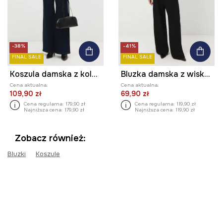
-38%
-41%
FINAL SALE
FINAL SALE
Koszula damska z kolekcji Eviva L'arte
Bluzka damska z wiskozy wzorzysta
Cena aktualna:
Cena aktualna:
109,90 zł
69,90 zł
Cena regularna:
179,90 zł
Cena regularna:
119,90 zł
Najniższa cena:
179,90 zł
Najniższa cena:
119,90 zł
Zobacz również:
Bluzki
Koszule