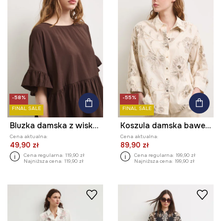
-58%
-55%
FINAL SALE
FINAL SALE
Bluzka damska z wiskozą z falbankami
Koszula damska bawełniana z haftem w kwiaty
Cena aktualna:
Cena aktualna:
49,90 zł
89,90 zł
Cena regularna:
119,90 zł
Cena regularna:
199,90 zł
Najniższa cena:
119,90 zł
Najniższa cena:
199,90 zł