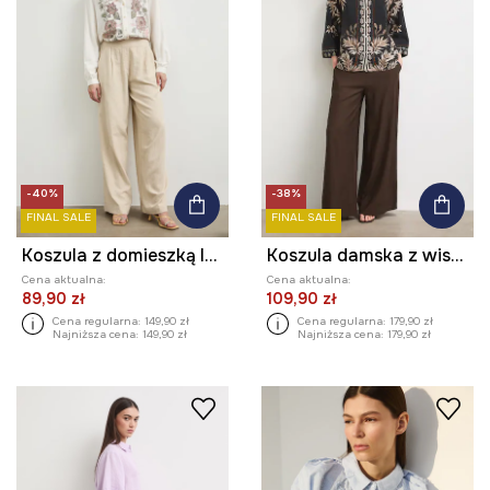
-40%
-38%
FINAL SALE
FINAL SALE
Koszula z domieszką lnu damska z ozdobną aplikacją
Koszula damska z wiskozą
Cena aktualna:
Cena aktualna:
89,90 zł
109,90 zł
Cena regularna:
149,90 zł
Cena regularna:
179,90 zł
Najniższa cena:
149,90 zł
Najniższa cena:
179,90 zł