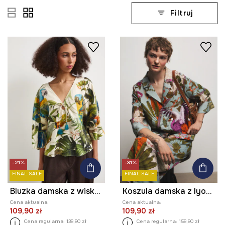
Filtruj
-21%
-31%
FINAL SALE
FINAL SALE
Bluzka damska z wiskozą
Koszula damska z lyocellem z kolekcji Ilona Tambor x Medicine
Cena aktualna:
Cena aktualna:
109,90 zł
109,90 zł
Cena regularna:
139,90 zł
Cena regularna:
159,90 zł