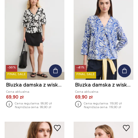
-30%
-41%
FINAL SALE
FINAL SALE
Bluzka damska z wiskozy w kwiaty
Bluzka damska z wiskozy
Cena aktualna:
Cena aktualna:
69,90 zł
69,90 zł
Cena regularna:
99,90 zł
Cena regularna:
119,90 zł
Najniższa cena:
99,90 zł
Najniższa cena:
119,90 zł