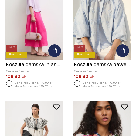
-38%
-38%
FINAL SALE
FINAL SALE
Koszula damska lniana gładka
Koszula damska bawełniana żakardowa
Cena aktualna:
Cena aktualna:
109,90 zł
109,90 zł
Cena regularna:
179,90 zł
Cena regularna:
179,90 zł
Najniższa cena:
179,90 zł
Najniższa cena:
179,90 zł