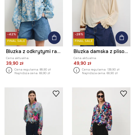
-42%
-28%
FINAL SALE
FINAL SALE
Bluzka z odkrytymi ramionami damska bawełniana
Bluzka damska z plisowanym kołnierzem
Cena aktualna:
Cena aktualna:
39,90 zł
49,90 zł
Cena regularna:
89,90 zł
Cena regularna:
139,90 zł
Najniższa cena:
69,90 zł
Najniższa cena:
69,90 zł