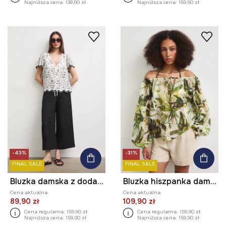
Najniższa cena:
139,90 zł
Najniższa cena:
159,90 zł
-43%
-31%
FINAL SALE
FINAL SALE
Bluzka damska z dodatkiem lnu z haftem
Bluzka hiszpanka damska z lyocellem
Cena aktualna:
Cena aktualna:
89,90 zł
109,90 zł
Cena regularna:
159,90 zł
Cena regularna:
159,90 zł
Najniższa cena:
159,90 zł
Najniższa cena:
159,90 zł