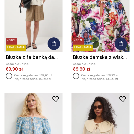
-56%
-35%
FINAL SALE
FINAL SALE
Bluzka z falbanką damska z wiskozy
Bluzka damska z wiskozy
Cena aktualna:
Cena aktualna:
69,90 zł
89,90 zł
Cena regularna:
159,90 zł
Cena regularna:
139,90 zł
Najniższa cena:
159,90 zł
Najniższa cena:
139,90 zł