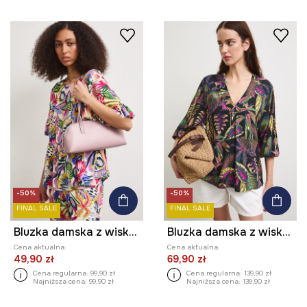
-50%
-50%
FINAL SALE
FINAL SALE
Bluzka damska z wiskozy z falbankami
Bluzka damska z wiskozy z motywem roślinnym
Cena aktualna:
Cena aktualna:
49,90 zł
69,90 zł
Cena regularna:
99,90 zł
Cena regularna:
139,90 zł
Najniższa cena:
99,90 zł
Najniższa cena:
139,90 zł