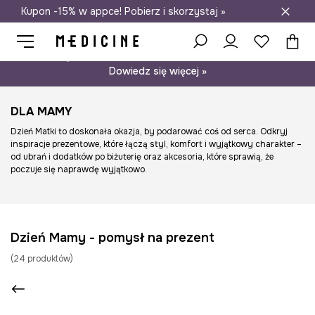
Kupon -15% w appce! Pobierz i skorzystaj »
Darmowa dostawa do salonów
Psst… mamy dla Ciebie kupon -15% na modele nieprzecenione.
Dowiedz się więcej »
DLA MAMY
Dzień Matki to doskonała okazja, by podarować coś od serca. Odkryj
inspiracje prezentowe, które łączą styl, komfort i wyjątkowy charakter –
od ubrań i dodatków po biżuterię oraz akcesoria, które sprawią, że
poczuje się naprawdę wyjątkowo.
Dzień Mamy - pomysł na prezent
(
24
produktów
)