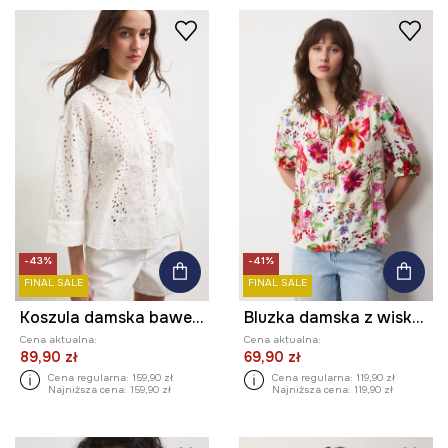
-43%
-41%
FINAL SALE
FINAL SALE
Koszula damska bawełniana ażurowa
Bluzka damska z wiskozy w kwiaty
Cena aktualna:
Cena aktualna:
89,90 zł
69,90 zł
Cena regularna:
159,90 zł
Cena regularna:
119,90 zł
Najniższa cena:
159,90 zł
Najniższa cena:
119,90 zł